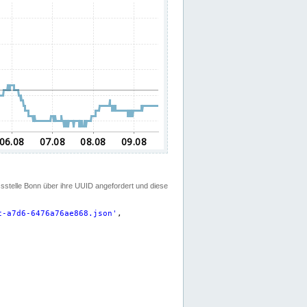
ssstelle Bonn über ihre UUID angefordert und diese
c-a7d6-6476a76ae868.json
'
,