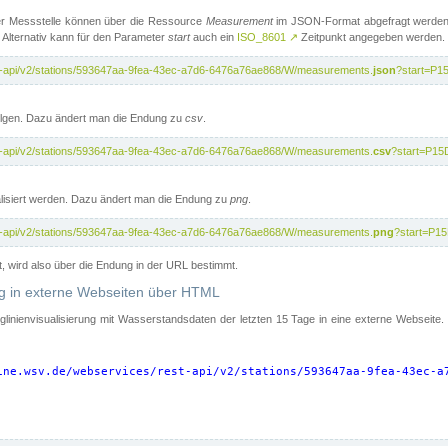
er Messstelle können über die Ressource
Measurement
im JSON-Format abgefragt werden.
 Alternativ kann für den Parameter
start
auch ein
ISO_8601
↗
Zeitpunkt angegeben werden.
st-api/v2/stations/593647aa-9fea-43ec-a7d6-6476a76ae868/W/measurements.
json
?start=P1
folgen. Dazu ändert man die Endung zu
csv
.
st-api/v2/stations/593647aa-9fea-43ec-a7d6-6476a76ae868/W/measurements.
csv
?start=P15
isiert werden. Dazu ändert man die Endung zu
png
.
st-api/v2/stations/593647aa-9fea-43ec-a7d6-6476a76ae868/W/measurements.
png
?start=P1
t, wird also über die Endung in der URL bestimmt.
ung in externe Webseiten über HTML
nglinienvisualisierung mit Wasserstandsdaten der letzten 15 Tage in eine externe Webseite
ine.wsv.de/webservices/rest-api/v2/stations/593647aa-9fea-43ec-a