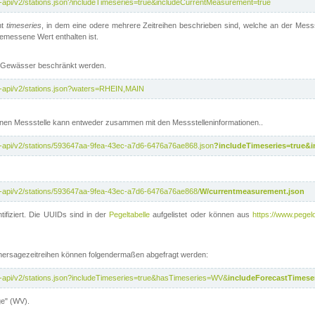
t-api/v2/stations.json?includeTimeseries=true&includeCurrentMeasurement=true
nt
timeseries
, in dem eine odere mehrere Zeitreihen beschrieben sind, welche an der Messs
 gemessene Wert enthalten ist.
te Gewässer beschränkt werden.
t-api/v2/stations.json?waters=RHEIN,MAIN
nen Messstelle kann entweder zusammen mit den Messstelleninformationen..
t-api/v2/stations/593647aa-9fea-43ec-a7d6-6476a76ae868.json
?includeTimeseries=true&
t-api/v2/stations/593647aa-9fea-43ec-a7d6-6476a76ae868/
W/currentmeasurement.json
tifiziert. Die UUIDs sind in der
Pegeltabelle
aufgelistet oder können aus
https://www.pegelo
rhersagezeitreihen können folgendermaßen abgefragt werden:
t-api/v2/stations.json?includeTimeseries=true&hasTimeseries=WV&
includeForecastTimeser
ge" (WV).