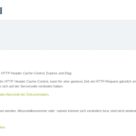
die HTTP Header
Cache-Control
,
Expires
und
Etag
.
m HTTP Header Cache-Control, kann für eine gewisse Zeit ein HTTP-Request gänzlich ent
 sich auf der Serverseite verändert haben.
den Abschnitt der Dokumentation
.
ogen werden. Messstellennummer oder -namen können sich verändern bzw. sind nicht eindeut
tion
.