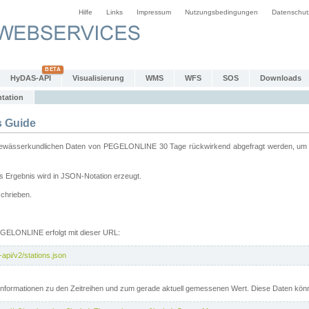
Hilfe
Links
Impressum
Nutzungsbedingungen
Datenschut
HyDAS-API
Visualisierung
WMS
WFS
SOS
Downloads
tation
 Guide
sserkundlichen Daten von PEGELONLINE 30 Tage rückwirkend abgefragt werden, um sie 
 Ergebnis wird in JSON-Notation erzeugt.
schrieben.
PEGELONLINE erfolgt mit dieser URL:
api/v2/stations.json
e Informationen zu den Zeitreihen und zum gerade aktuell gemessenen Wert. Diese Daten kö