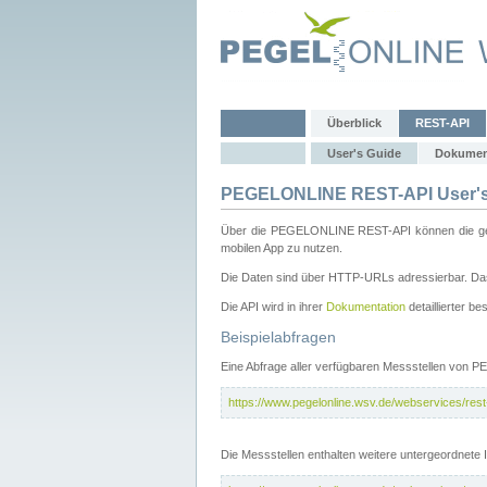
Überblick
REST-API
User's Guide
Dokumen
PEGELONLINE REST-API User's
Über die PEGELONLINE REST-API können die gewä
mobilen App zu nutzen.
Die Daten sind über HTTP-URLs adressierbar. Das
Die API wird in ihrer
Dokumentation
detaillierter be
Beispielabfragen
Eine Abfrage aller verfügbaren Messstellen von 
https://www.pegelonline.wsv.de/webservices/rest-
Die Messstellen enthalten weitere untergeordnet