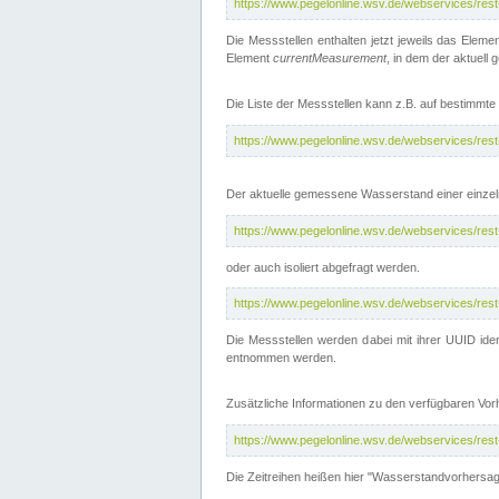
https://www.pegelonline.wsv.de/webservices/res
Die Messstellen enthalten jetzt jeweils das Eleme
Element
currentMeasurement
, in dem der aktuell
Die Liste der Messstellen kann z.B. auf bestimm
https://www.pegelonline.wsv.de/webservices/res
Der aktuelle gemessene Wasserstand einer einzel
https://www.pegelonline.wsv.de/webservices/res
oder auch isoliert abgefragt werden.
https://www.pegelonline.wsv.de/webservices/res
Die Messstellen werden dabei mit ihrer UUID iden
entnommen werden.
Zusätzliche Informationen zu den verfügbaren Vo
https://www.pegelonline.wsv.de/webservices/res
Die Zeitreihen heißen hier "Wasserstandvorhersa