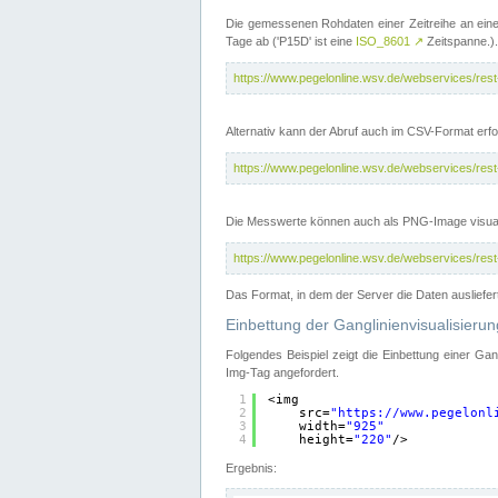
Die gemessenen Rohdaten einer Zeitreihe an ein
Tage ab ('P15D' ist eine
ISO_8601
↗
Zeitspanne.).
https://www.pegelonline.wsv.de/webservices/re
Alternativ kann der Abruf auch im CSV-Format er
https://www.pegelonline.wsv.de/webservices/re
Die Messwerte können auch als PNG-Image visual
https://www.pegelonline.wsv.de/webservices/re
Das Format, in dem der Server die Daten ausliefer
Einbettung der Ganglinienvisualisier
Folgendes Beispiel zeigt die Einbettung einer Ga
Img-Tag angefordert.
1
<img
2
src=
"
https://www.pegelonl
3
width=
"925"
4
height=
"220"
/>
Ergebnis: