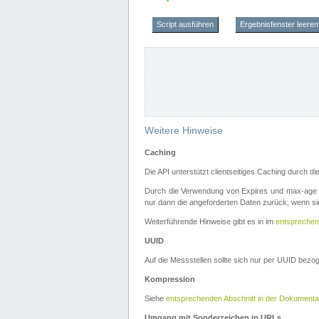
Script ausführen
Ergebnisfenster leeren
Weitere Hinweise
Caching
Die API unterstützt clientseitiges Caching durch 
Durch die Verwendung von Expires und max-age i
nur dann die angeforderten Daten zurück, wenn sie
Weiterführende Hinweise gibt es in im
entsprechen
UUID
Auf die Messstellen sollte sich nur per UUID bez
Kompression
Siehe
entsprechenden Abschnitt in der Dokumenta
Umgang mit Sonderzeichen in URLs