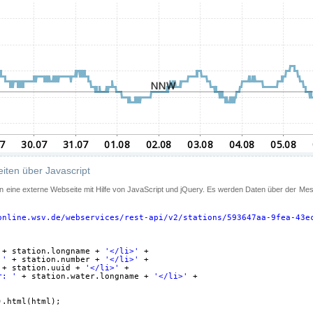
iten über Javascript
 in eine externe Webseite mit Hilfe von JavaScript und jQuery. Es werden Daten über der Me
online.wsv.de/webservices/rest-api/v2/stations/593647aa-9fea-43e
+ station.longname + 
'</li>'
+
 '
+ station.number + 
'</li>'
+
+ station.uuid + 
'</li>'
+
r: '
+ station.water.longname + 
'</li>'
+
).html(html);