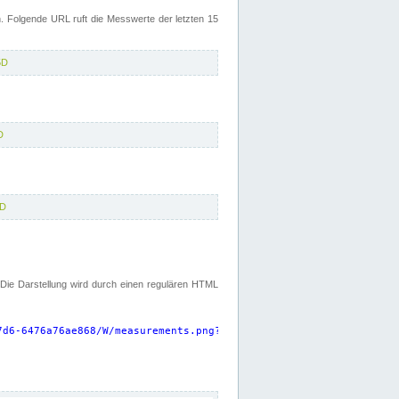
 Folgende URL ruft die Messwerte der letzten 15
5D
D
5D
. Die Darstellung wird durch einen regulären HTML
7d6-6476a76ae868/W/measurements.png?start=P15D&width=925&height=