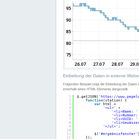
Einbettung der Daten in externe Webse
Folgendes Beispiel zeigt die Einbettung der Daten
innerhalb eines HTML-Elements dargestellt.
1
$.getJSON(
'
https://www.pegel
2
function
(station) {
3
var
html =
4
'<ul>'
+
5
'<li>Name: '
6
'<li>Nummer:
7
'<li>UUID: '
8
'<li>Gewässe
9
'</ul>'
;
10
11
$(
'#ergebnisfenster'
12
});