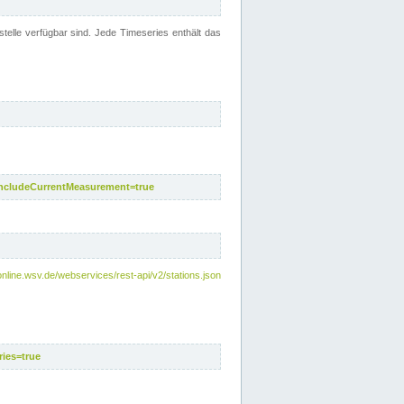
telle verfügbar sind. Jede Timeseries enthält das
includeCurrentMeasurement=true
nline.wsv.de/webservices/rest-api/v2/stations.json
ies=true