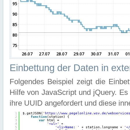
Einbettung der Daten in ext
Folgendes Beispiel zeigt die Einbe
Hilfe von JavaScript und jQuery. E
ihre UUID angefordert und diese inn
1
$.getJSON(
'
https://www.pegelonline.wsv.de/webservice
2
function
(station) {
3
var
html =
4
'<ul>'
+
5
'<li>Name: '
+ station.longname + 
'<