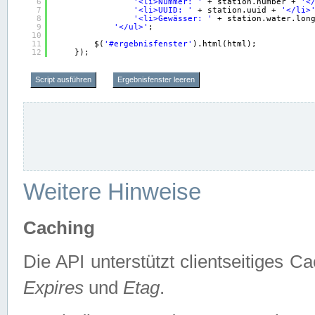
6
'<li>Nummer: '
+ station.number + 
'<
7
'<li>UUID: '
+ station.uuid + 
'</li>
8
'<li>Gewässer: '
+ station.water.lon
9
'</ul>'
;
10
11
$(
'#ergebnisfenster'
).html(html);
12
});
Script ausführen
Ergebnisfenster leeren
Weitere Hinweise
Caching
Die API unterstützt clientseitiges
Expires
und
Etag
.