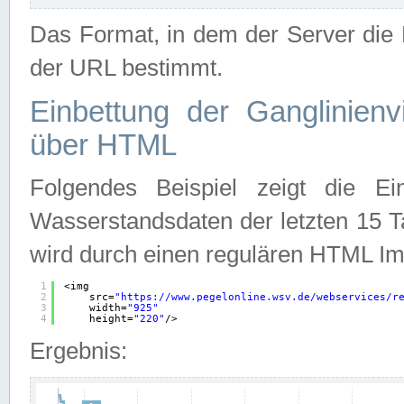
Das Format, in dem der Server die D
der URL bestimmt.
Einbettung der Ganglinienv
über HTML
Folgendes Beispiel zeigt die Ein
Wasserstandsdaten der letzten 15 T
wird durch einen regulären HTML Im
1
<img
2
src=
"
https://www.pegelonline.wsv.de/webservices/r
3
width=
"925"
4
height=
"220"
/>
Ergebnis: