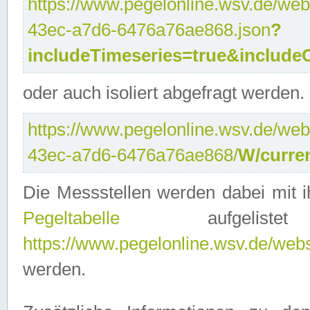
https://www.pegelonline.wsv.de/web
43ec-a7d6-6476a76ae868.json
?
includeTimeseries=true&include
oder auch isoliert abgefragt werden.
https://www.pegelonline.wsv.de/web
43ec-a7d6-6476a76ae868/
W/curre
Die Messstellen werden dabei mit ih
Pegeltabelle
aufgelist
https://www.pegelonline.wsv.de/webse
werden.