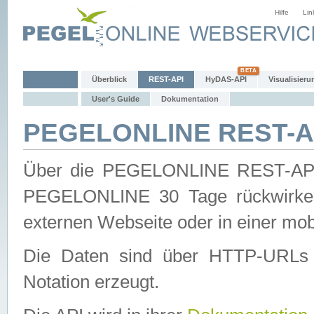
Hilfe
Lin
Überblick
REST-API
HyDAS-API
Visualisieru
User's Guide
Dokumentation
PEGELONLINE REST-AP
Über die PEGELONLINE REST-API 
PEGELONLINE 30 Tage rückwirkend
externen Webseite oder in einer mob
Die Daten sind über HTTP-URLs 
Notation erzeugt.