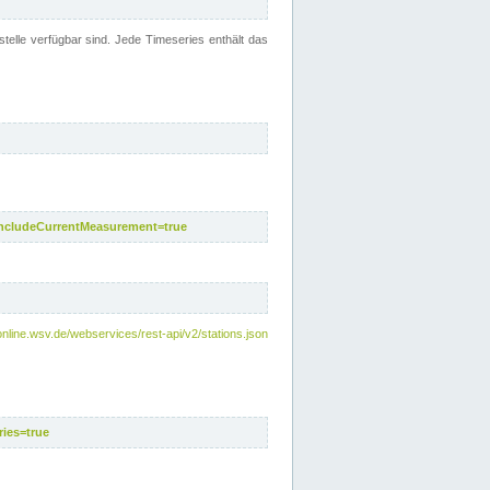
telle verfügbar sind. Jede Timeseries enthält das
includeCurrentMeasurement=true
nline.wsv.de/webservices/rest-api/v2/stations.json
ies=true