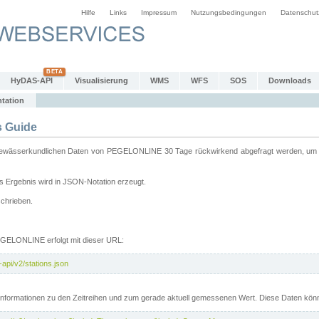
Hilfe
Links
Impressum
Nutzungsbedingungen
Datenschut
HyDAS-API
Visualisierung
WMS
WFS
SOS
Downloads
tation
 Guide
sserkundlichen Daten von PEGELONLINE 30 Tage rückwirkend abgefragt werden, um sie 
 Ergebnis wird in JSON-Notation erzeugt.
schrieben.
PEGELONLINE erfolgt mit dieser URL:
api/v2/stations.json
e Informationen zu den Zeitreihen und zum gerade aktuell gemessenen Wert. Diese Daten kö