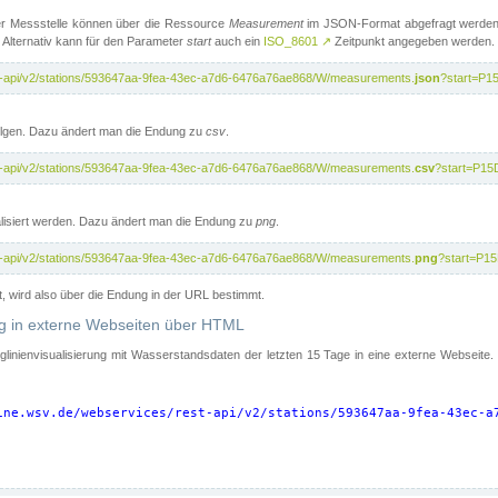
er Messstelle können über die Ressource
Measurement
im JSON-Format abgefragt werden.
 Alternativ kann für den Parameter
start
auch ein
ISO_8601
↗
Zeitpunkt angegeben werden.
st-api/v2/stations/593647aa-9fea-43ec-a7d6-6476a76ae868/W/measurements.
json
?start=P1
folgen. Dazu ändert man die Endung zu
csv
.
st-api/v2/stations/593647aa-9fea-43ec-a7d6-6476a76ae868/W/measurements.
csv
?start=P15
isiert werden. Dazu ändert man die Endung zu
png
.
st-api/v2/stations/593647aa-9fea-43ec-a7d6-6476a76ae868/W/measurements.
png
?start=P1
t, wird also über die Endung in der URL bestimmt.
ung in externe Webseiten über HTML
nglinienvisualisierung mit Wasserstandsdaten der letzten 15 Tage in eine externe Webseite
ine.wsv.de/webservices/rest-api/v2/stations/593647aa-9fea-43ec-a