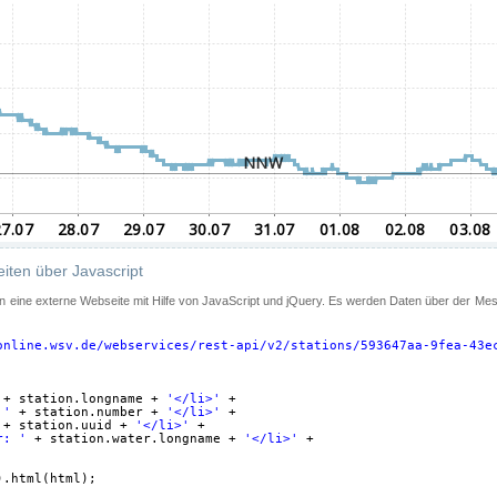
iten über Javascript
 in eine externe Webseite mit Hilfe von JavaScript und jQuery. Es werden Daten über der Me
online.wsv.de/webservices/rest-api/v2/stations/593647aa-9fea-43e
+ station.longname + 
'</li>'
+
 '
+ station.number + 
'</li>'
+
+ station.uuid + 
'</li>'
+
r: '
+ station.water.longname + 
'</li>'
+
).html(html);