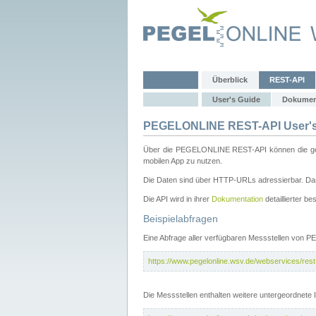
Überblick
REST-API
User's Guide
Dokumen
PEGELONLINE REST-API User's
Über die PEGELONLINE REST-API können die gewä
mobilen App zu nutzen.
Die Daten sind über HTTP-URLs adressierbar. Das
Die API wird in ihrer
Dokumentation
detaillierter be
Beispielabfragen
Eine Abfrage aller verfügbaren Messstellen von 
https://www.pegelonline.wsv.de/webservices/rest-
Die Messstellen enthalten weitere untergeordnet