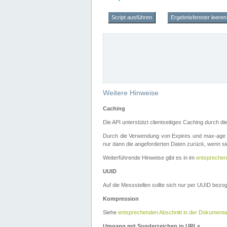
Script ausführen
Ergebnisfenster leeren
Weitere Hinweise
Caching
Die API unterstützt clientseitiges Caching durch 
Durch die Verwendung von Expires und max-age i
nur dann die angeforderten Daten zurück, wenn sie
Weiterführende Hinweise gibt es in im
entsprechen
UUID
Auf die Messstellen sollte sich nur per UUID bez
Kompression
Siehe
entsprechenden Abschnitt in der Dokumenta
Umgang mit Sonderzeichen in URLs