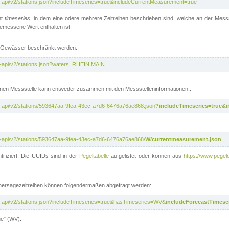
t-api/v2/stations.json?includeTimeseries=true&includeCurrentMeasurement=true
nt
timeseries
, in dem eine odere mehrere Zeitreihen beschrieben sind, welche an der Messs
 gemessene Wert enthalten ist.
te Gewässer beschränkt werden.
t-api/v2/stations.json?waters=RHEIN,MAIN
nen Messstelle kann entweder zusammen mit den Messstelleninformationen..
t-api/v2/stations/593647aa-9fea-43ec-a7d6-6476a76ae868.json
?includeTimeseries=true&
t-api/v2/stations/593647aa-9fea-43ec-a7d6-6476a76ae868/
W/currentmeasurement.json
tifiziert. Die UUIDs sind in der
Pegeltabelle
aufgelistet oder können aus
https://www.pegelo
rhersagezeitreihen können folgendermaßen abgefragt werden:
t-api/v2/stations.json?includeTimeseries=true&hasTimeseries=WV&
includeForecastTimeser
ge" (WV).