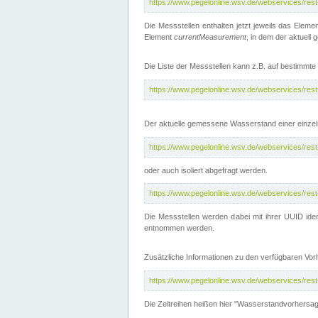
https://www.pegelonline.wsv.de/webservices/res
Die Messstellen enthalten jetzt jeweils das Eleme
Element
currentMeasurement
, in dem der aktuell
Die Liste der Messstellen kann z.B. auf bestimm
https://www.pegelonline.wsv.de/webservices/res
Der aktuelle gemessene Wasserstand einer einzel
https://www.pegelonline.wsv.de/webservices/res
oder auch isoliert abgefragt werden.
https://www.pegelonline.wsv.de/webservices/res
Die Messstellen werden dabei mit ihrer UUID iden
entnommen werden.
Zusätzliche Informationen zu den verfügbaren Vo
https://www.pegelonline.wsv.de/webservices/res
Die Zeitreihen heißen hier "Wasserstandvorhersa