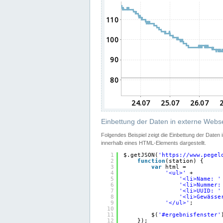
Einbettung der Daten in externe Webse
Folgendes Beispiel zeigt die Einbettung der Daten
innerhalb eines HTML-Elements dargestellt.
1
$.getJSON(
'
https://www.pegel
2
function
(station) {
3
var
html =
4
'<ul>'
+
5
'<li>Name: '
6
'<li>Nummer:
7
'<li>UUID: '
8
'<li>Gewässe
9
'</ul>'
;
10
11
$(
'#ergebnisfenster'
12
});