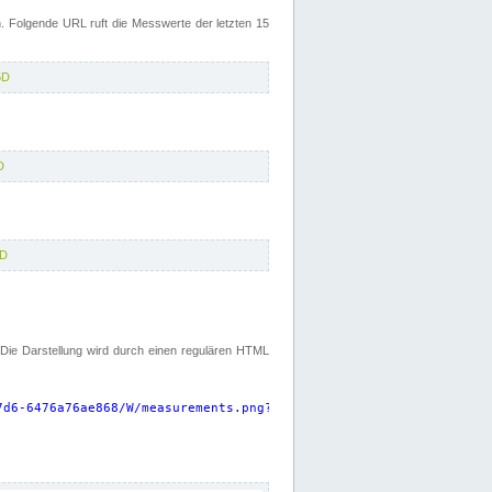
 Folgende URL ruft die Messwerte der letzten 15
5D
D
5D
. Die Darstellung wird durch einen regulären HTML
7d6-6476a76ae868/W/measurements.png?start=P15D&width=925&height=