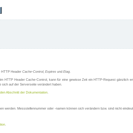
die HTTP Header
Cache-Control
,
Expires
und
Etag
.
m HTTP Header Cache-Control, kann für eine gewisse Zeit ein HTTP-Request gänzlich ent
 sich auf der Serverseite verändert haben.
den Abschnitt der Dokumentation
.
ogen werden. Messstellennummer oder -namen können sich verändern bzw. sind nicht eindeut
tion
.