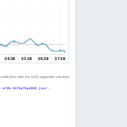
ssstelle Bonn über ihre UUID angefordert und diese
c-a7d6-6476a76ae868.json
'
,