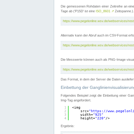
Die gemessenen Rohdaten einer Zeitreihe an ein
Tage ab ('P15D' ist eine
ISO_8601
↗
Zeitspanne.).
https://www.pegelonline.wsv.de/webservices/re
Alternativ kann der Abruf auch im CSV-Format er
https://www.pegelonline.wsv.de/webservices/re
Die Messwerte können auch als PNG-Image visual
https://www.pegelonline.wsv.de/webservices/re
Das Format, in dem der Server die Daten ausliefer
Einbettung der Ganglinienvisualisier
Folgendes Beispiel zeigt die Einbettung einer Ga
Img-Tag angefordert.
1
<img
2
src=
"
https://www.pegelonl
3
width=
"925"
4
height=
"220"
/>
Ergebnis: