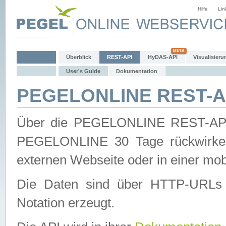
Hilfe
Lin
Überblick
REST-API
HyDAS-API
Visualisieru
User's Guide
Dokumentation
PEGELONLINE REST-AP
Über die PEGELONLINE REST-API 
PEGELONLINE 30 Tage rückwirkend
externen Webseite oder in einer mob
Die Daten sind über HTTP-URLs 
Notation erzeugt.