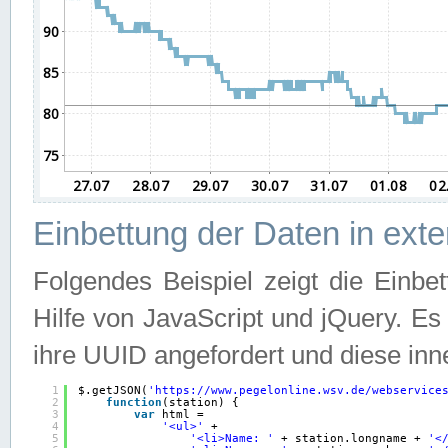
Einbettung der Daten in ext
Folgendes Beispiel zeigt die Einbe
Hilfe von JavaScript und jQuery. E
ihre UUID angefordert und diese inn
1
$.getJSON(
'
https://www.pegelonline.wsv.de/webservice
2
function
(station) {
3
var
html =
4
'<ul>'
+
5
'<li>Name: '
+ station.longname + 
'<