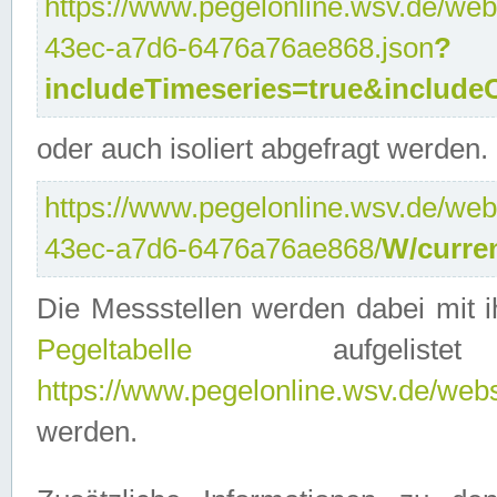
https://www.pegelonline.wsv.de/web
43ec-a7d6-6476a76ae868.json
?
includeTimeseries=true&include
oder auch isoliert abgefragt werden.
https://www.pegelonline.wsv.de/web
43ec-a7d6-6476a76ae868/
W/curre
Die Messstellen werden dabei mit ih
Pegeltabelle
aufgelist
https://www.pegelonline.wsv.de/webse
werden.