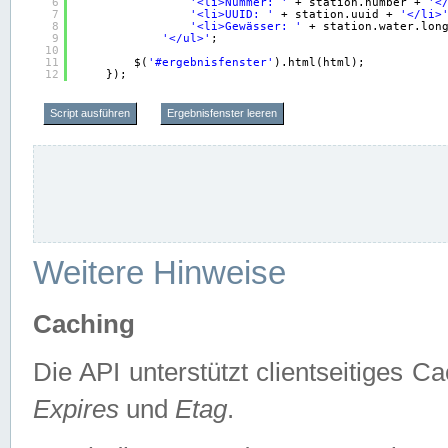
6
'<li>Nummer: '
+ station.number + 
'<
7
'<li>UUID: '
+ station.uuid + 
'</li>
8
'<li>Gewässer: '
+ station.water.lon
9
'</ul>'
;
10
11
$(
'#ergebnisfenster'
).html(html);
12
});
Script ausführen
Ergebnisfenster leeren
Weitere Hinweise
Caching
Die API unterstützt clientseitiges
Expires
und
Etag
.