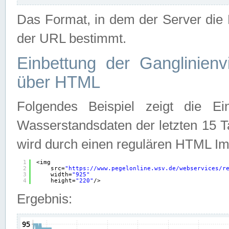
Das Format, in dem der Server die D
der URL bestimmt.
Einbettung der Ganglinienv
über HTML
Folgendes Beispiel zeigt die Ein
Wasserstandsdaten der letzten 15 T
wird durch einen regulären HTML Im
1
<img
2
src=
"
https://www.pegelonline.wsv.de/webservices/r
3
width=
"925"
4
height=
"220"
/>
Ergebnis: