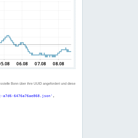
ssstelle Bonn über ihre UUID angefordert und diese
c-a7d6-6476a76ae868.json
'
,