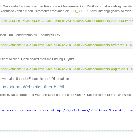
er Messstelle können über die Ressource
Measurement
im JSON-Format abgefragt werden.
 Alternativ kann für den Parameter
start
auch ein
ISO_8601
↗
Zeitpunkt angegeben werden.
st-api/v2/stations/593647aa-9fea-43ec-a7d6-6476a76ae868/W/measurements.
json
?start=P1
folgen. Dazu ändert man die Endung zu
csv
.
st-api/v2/stations/593647aa-9fea-43ec-a7d6-6476a76ae868/W/measurements.
csv
?start=P15
isiert werden. Dazu ändert man die Endung zu
png
.
st-api/v2/stations/593647aa-9fea-43ec-a7d6-6476a76ae868/W/measurements.
png
?start=P1
t, wird also über die Endung in der URL bestimmt.
ung in externe Webseiten über HTML
nglinienvisualisierung mit Wasserstandsdaten der letzten 15 Tage in eine externe Webseite
ine.wsv.de/webservices/rest-api/v2/stations/593647aa-9fea-43ec-a