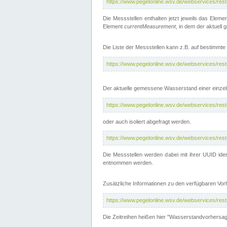
https://www.pegelonline.wsv.de/webservices/res
Die Messstellen enthalten jetzt jeweils das Eleme
Element
currentMeasurement
, in dem der aktuell
Die Liste der Messstellen kann z.B. auf bestimm
https://www.pegelonline.wsv.de/webservices/res
Der aktuelle gemessene Wasserstand einer einzel
https://www.pegelonline.wsv.de/webservices/res
oder auch isoliert abgefragt werden.
https://www.pegelonline.wsv.de/webservices/res
Die Messstellen werden dabei mit ihrer UUID iden
entnommen werden.
Zusätzliche Informationen zu den verfügbaren Vo
https://www.pegelonline.wsv.de/webservices/res
Die Zeitreihen heißen hier "Wasserstandvorhersa