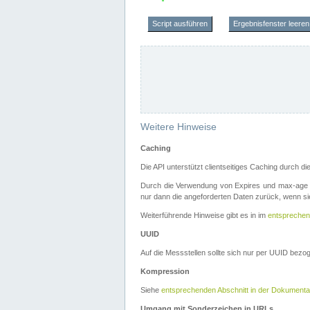
Script ausführen
Ergebnisfenster leeren
Weitere Hinweise
Caching
Die API unterstützt clientseitiges Caching durch 
Durch die Verwendung von Expires und max-age i
nur dann die angeforderten Daten zurück, wenn sie
Weiterführende Hinweise gibt es in im
entsprechen
UUID
Auf die Messstellen sollte sich nur per UUID bez
Kompression
Siehe
entsprechenden Abschnitt in der Dokumenta
Umgang mit Sonderzeichen in URLs