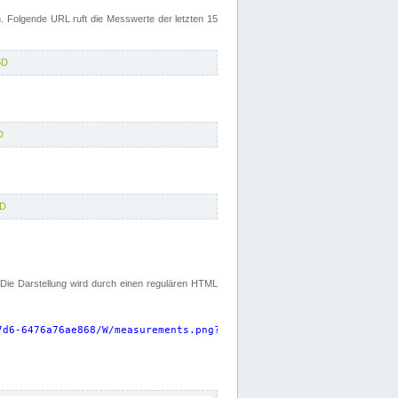
 Folgende URL ruft die Messwerte der letzten 15
5D
D
5D
. Die Darstellung wird durch einen regulären HTML
7d6-6476a76ae868/W/measurements.png?start=P15D&width=925&height=