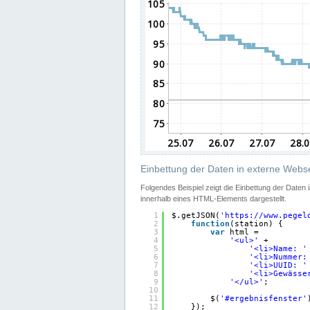
Einbettung der Daten in externe Webse
Folgendes Beispiel zeigt die Einbettung der Daten
innerhalb eines HTML-Elements dargestellt.
1
$.getJSON(
'
https://www.pegel
2
function
(station) {
3
var
html =
4
'<ul>'
+
5
'<li>Name: '
6
'<li>Nummer:
7
'<li>UUID: '
8
'<li>Gewässe
9
'</ul>'
;
10
11
$(
'#ergebnisfenster'
12
});