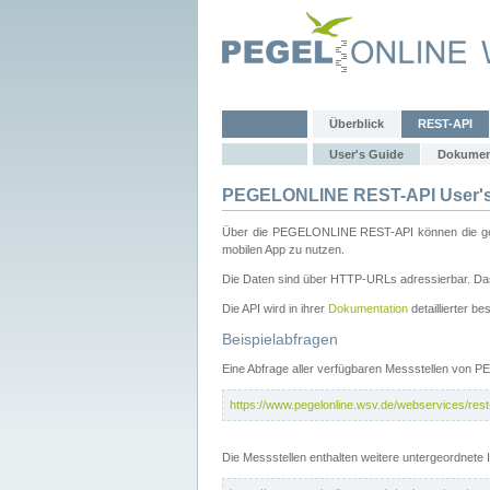
Überblick
REST-API
User's Guide
Dokumen
PEGELONLINE REST-API User's
Über die PEGELONLINE REST-API können die gewä
mobilen App zu nutzen.
Die Daten sind über HTTP-URLs adressierbar. Das
Die API wird in ihrer
Dokumentation
detaillierter be
Beispielabfragen
Eine Abfrage aller verfügbaren Messstellen von 
https://www.pegelonline.wsv.de/webservices/rest-
Die Messstellen enthalten weitere untergeordnet