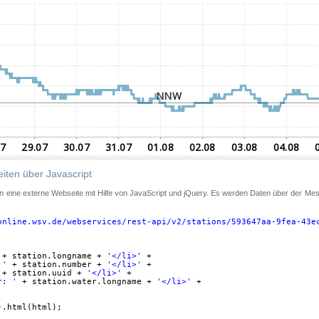
iten über Javascript
 in eine externe Webseite mit Hilfe von JavaScript und jQuery. Es werden Daten über der Me
online.wsv.de/webservices/rest-api/v2/stations/593647aa-9fea-43e
+ station.longname + 
'</li>'
+
 '
+ station.number + 
'</li>'
+
+ station.uuid + 
'</li>'
+
r: '
+ station.water.longname + 
'</li>'
+
).html(html);