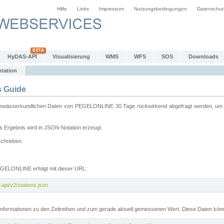
Hilfe
Links
Impressum
Nutzungsbedingungen
Datenschut
HyDAS-API
Visualisierung
WMS
WFS
SOS
Downloads
tation
 Guide
sserkundlichen Daten von PEGELONLINE 30 Tage rückwirkend abgefragt werden, um sie 
 Ergebnis wird in JSON-Notation erzeugt.
schrieben.
PEGELONLINE erfolgt mit dieser URL:
api/v2/stations.json
e Informationen zu den Zeitreihen und zum gerade aktuell gemessenen Wert. Diese Daten kö