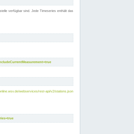
telle verfügbar sind. Jede Timeseries enthält das
includeCurrentMeasurement=true
nline.wsv.de/webservices/rest-api/v2/stations.json
ies=true