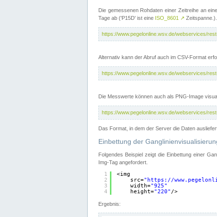
Die gemessenen Rohdaten einer Zeitreihe an ein
Tage ab ('P15D' ist eine
ISO_8601
↗
Zeitspanne.).
https://www.pegelonline.wsv.de/webservices/re
Alternativ kann der Abruf auch im CSV-Format er
https://www.pegelonline.wsv.de/webservices/re
Die Messwerte können auch als PNG-Image visual
https://www.pegelonline.wsv.de/webservices/re
Das Format, in dem der Server die Daten ausliefer
Einbettung der Ganglinienvisualisier
Folgendes Beispiel zeigt die Einbettung einer Ga
Img-Tag angefordert.
1
<img
2
src=
"
https://www.pegelonl
3
width=
"925"
4
height=
"220"
/>
Ergebnis: