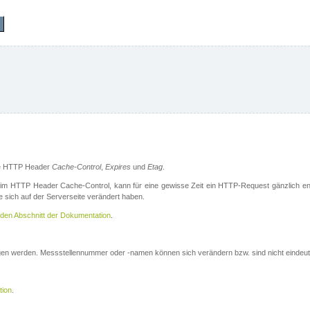
die HTTP Header
Cache-Control
,
Expires
und
Etag
.
m HTTP Header Cache-Control, kann für eine gewisse Zeit ein HTTP-Request gänzlich ent
 sich auf der Serverseite verändert haben.
den Abschnitt der Dokumentation
.
ogen werden. Messstellennummer oder -namen können sich verändern bzw. sind nicht eindeut
tion
.