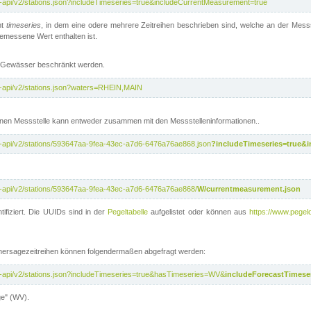
t-api/v2/stations.json?includeTimeseries=true&includeCurrentMeasurement=true
nt
timeseries
, in dem eine odere mehrere Zeitreihen beschrieben sind, welche an der Messs
 gemessene Wert enthalten ist.
te Gewässer beschränkt werden.
t-api/v2/stations.json?waters=RHEIN,MAIN
nen Messstelle kann entweder zusammen mit den Messstelleninformationen..
t-api/v2/stations/593647aa-9fea-43ec-a7d6-6476a76ae868.json
?includeTimeseries=true&
t-api/v2/stations/593647aa-9fea-43ec-a7d6-6476a76ae868/
W/currentmeasurement.json
tifiziert. Die UUIDs sind in der
Pegeltabelle
aufgelistet oder können aus
https://www.pegelo
rhersagezeitreihen können folgendermaßen abgefragt werden:
t-api/v2/stations.json?includeTimeseries=true&hasTimeseries=WV&
includeForecastTimeser
ge" (WV).