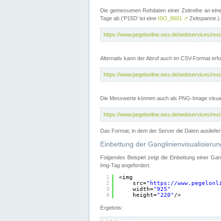
Die gemessenen Rohdaten einer Zeitreihe an ein
Tage ab ('P15D' ist eine
ISO_8601
↗
Zeitspanne.).
https://www.pegelonline.wsv.de/webservices/re
Alternativ kann der Abruf auch im CSV-Format er
https://www.pegelonline.wsv.de/webservices/re
Die Messwerte können auch als PNG-Image visual
https://www.pegelonline.wsv.de/webservices/re
Das Format, in dem der Server die Daten ausliefer
Einbettung der Ganglinienvisualisier
Folgendes Beispiel zeigt die Einbettung einer Ga
Img-Tag angefordert.
1
<img
2
src=
"
https://www.pegelonl
3
width=
"925"
4
height=
"220"
/>
Ergebnis: