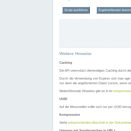
Script ausführen
Ergebnisfenster leeren
Weitere Hinweise
Caching
Die API unterstützt clientseitiges Caching durch 
Durch die Verwendung von Expires und max-age i
nur dann die angeforderten Daten zurück, wenn sie
Weiterführende Hinweise gibt es in im
entsprechen
UUID
Auf die Messstellen sollte sich nur per UUID bez
Kompression
Siehe
entsprechenden Abschnitt in der Dokumenta
Umgang mit Sonderzeichen in URLs