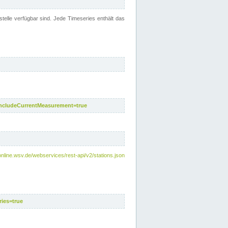
telle verfügbar sind. Jede Timeseries enthält das
includeCurrentMeasurement=true
nline.wsv.de/webservices/rest-api/v2/stations.json
ies=true