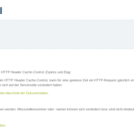
die HTTP Header
Cache-Control
,
Expires
und
Etag
.
m HTTP Header Cache-Control, kann für eine gewisse Zeit ein HTTP-Request gänzlich ent
 sich auf der Serverseite verändert haben.
den Abschnitt der Dokumentation
.
ogen werden. Messstellennummer oder -namen können sich verändern bzw. sind nicht eindeut
tion
.