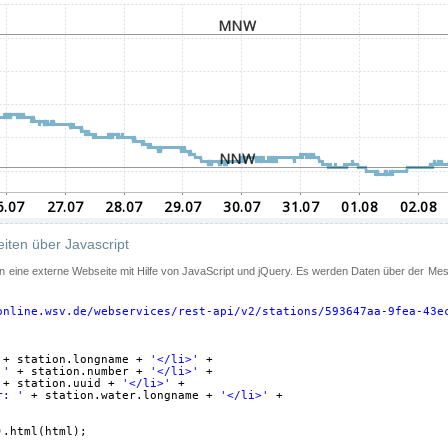
iten über Javascript
 in eine externe Webseite mit Hilfe von JavaScript und jQuery. Es werden Daten über der Me
online.wsv.de/webservices/rest-api/v2/stations/593647aa-9fea-43e
+ station.longname + 
'</li>'
+
 '
+ station.number + 
'</li>'
+
+ station.uuid + 
'</li>'
+
r: '
+ station.water.longname + 
'</li>'
+
).html(html);