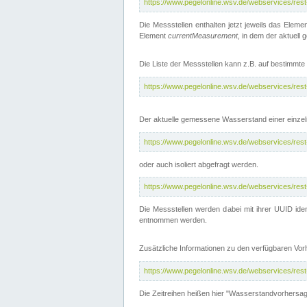
https://www.pegelonline.wsv.de/webservices/res
Die Messstellen enthalten jetzt jeweils das Eleme
Element
currentMeasurement
, in dem der aktuell
Die Liste der Messstellen kann z.B. auf bestimm
https://www.pegelonline.wsv.de/webservices/res
Der aktuelle gemessene Wasserstand einer einzel
https://www.pegelonline.wsv.de/webservices/res
oder auch isoliert abgefragt werden.
https://www.pegelonline.wsv.de/webservices/res
Die Messstellen werden dabei mit ihrer UUID iden
entnommen werden.
Zusätzliche Informationen zu den verfügbaren Vo
https://www.pegelonline.wsv.de/webservices/res
Die Zeitreihen heißen hier "Wasserstandvorhersa