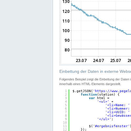
Einbettung der Daten in externe Webse
Folgendes Beispiel zeigt die Einbettung der Daten
innerhalb eines HTML-Elements dargestellt.
1
$.getJSON(
'
https://www.pegel
2
function
(station) {
3
var
html =
4
'<ul>'
+
5
'<li>Name: '
6
'<li>Nummer:
7
'<li>UUID: '
8
'<li>Gewässe
9
'</ul>'
;
10
11
$(
'#ergebnisfenster'
12
});