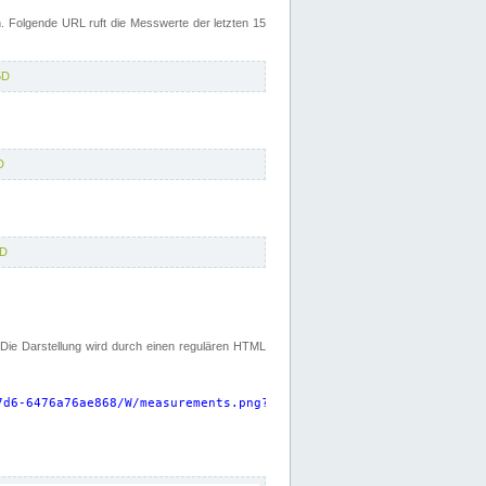
 Folgende URL ruft die Messwerte der letzten 15
5D
D
5D
. Die Darstellung wird durch einen regulären HTML
7d6-6476a76ae868/W/measurements.png?start=P15D&width=925&height=