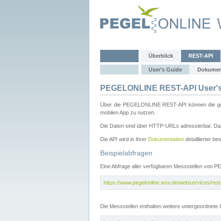
Überblick
REST-API
User's Guide
Dokumen
PEGELONLINE REST-API User's
Über die PEGELONLINE REST-API können die gewä
mobilen App zu nutzen.
Die Daten sind über HTTP-URLs adressierbar. Das
Die API wird in ihrer
Dokumentation
detaillierter be
Beispielabfragen
Eine Abfrage aller verfügbaren Messstellen von 
https://www.pegelonline.wsv.de/webservices/rest-
Die Messstellen enthalten weitere untergeordnet