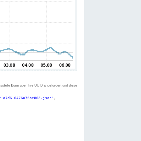
ssstelle Bonn über ihre UUID angefordert und diese
c-a7d6-6476a76ae868.json
'
,