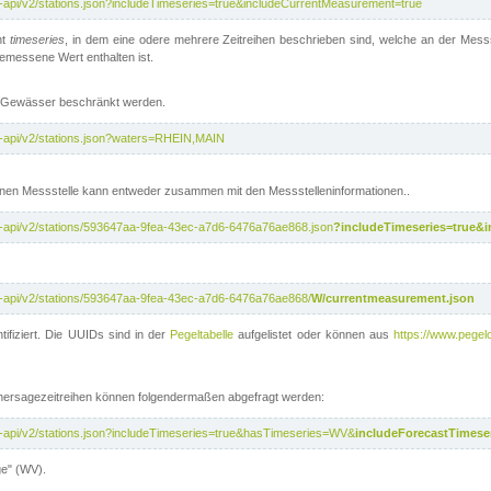
t-api/v2/stations.json?includeTimeseries=true&includeCurrentMeasurement=true
nt
timeseries
, in dem eine odere mehrere Zeitreihen beschrieben sind, welche an der Messs
 gemessene Wert enthalten ist.
te Gewässer beschränkt werden.
t-api/v2/stations.json?waters=RHEIN,MAIN
nen Messstelle kann entweder zusammen mit den Messstelleninformationen..
t-api/v2/stations/593647aa-9fea-43ec-a7d6-6476a76ae868.json
?includeTimeseries=true&
t-api/v2/stations/593647aa-9fea-43ec-a7d6-6476a76ae868/
W/currentmeasurement.json
tifiziert. Die UUIDs sind in der
Pegeltabelle
aufgelistet oder können aus
https://www.pegelo
rhersagezeitreihen können folgendermaßen abgefragt werden:
t-api/v2/stations.json?includeTimeseries=true&hasTimeseries=WV&
includeForecastTimeser
ge" (WV).