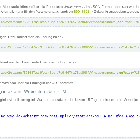
er Messstelle können über die Ressource
Measurement
im JSON-Format abgefragt werden.
 Alternativ kann für den Parameter
start
auch ein
ISO_8601
↗
Zeitpunkt angegeben werden.
st-api/v2/stations/593647aa-9fea-43ec-a7d6-6476a76ae868/W/measurements.
json
?start=P1
folgen. Dazu ändert man die Endung zu
csv
.
st-api/v2/stations/593647aa-9fea-43ec-a7d6-6476a76ae868/W/measurements.
csv
?start=P15
isiert werden. Dazu ändert man die Endung zu
png
.
st-api/v2/stations/593647aa-9fea-43ec-a7d6-6476a76ae868/W/measurements.
png
?start=P1
t, wird also über die Endung in der URL bestimmt.
ung in externe Webseiten über HTML
nglinienvisualisierung mit Wasserstandsdaten der letzten 15 Tage in eine externe Webseite
ine.wsv.de/webservices/rest-api/v2/stations/593647aa-9fea-43ec-a