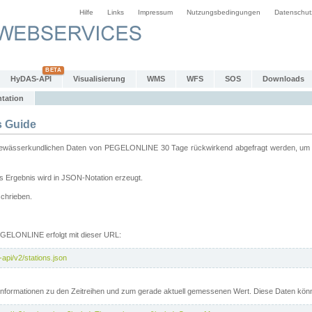
Hilfe
Links
Impressum
Nutzungsbedingungen
Datenschut
HyDAS-API
Visualisierung
WMS
WFS
SOS
Downloads
tation
 Guide
sserkundlichen Daten von PEGELONLINE 30 Tage rückwirkend abgefragt werden, um sie 
 Ergebnis wird in JSON-Notation erzeugt.
schrieben.
PEGELONLINE erfolgt mit dieser URL:
api/v2/stations.json
e Informationen zu den Zeitreihen und zum gerade aktuell gemessenen Wert. Diese Daten kö