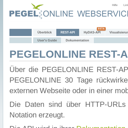
Hilfe
Lin
Überblick
REST-API
HyDAS-API
Visualisieru
User's Guide
Dokumentation
PEGELONLINE REST-AP
Über die PEGELONLINE REST-API 
PEGELONLINE 30 Tage rückwirkend
externen Webseite oder in einer mob
Die Daten sind über HTTP-URLs 
Notation erzeugt.