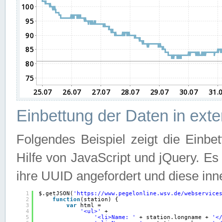
Einbettung der Daten in ext
Folgendes Beispiel zeigt die Einbe
Hilfe von JavaScript und jQuery. E
ihre UUID angefordert und diese inn
1
$.getJSON(
'
https://www.pegelonline.wsv.de/webservice
2
function
(station) {
3
var
html =
4
'<ul>'
+
5
'<li>Name: '
+ station.longname + 
'<