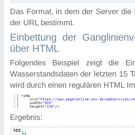
Das Format, in dem der Server die D
der URL bestimmt.
Einbettung der Ganglinienv
über HTML
Folgendes Beispiel zeigt die Ein
Wasserstandsdaten der letzten 15 T
wird durch einen regulären HTML Im
1
<img
2
src=
"
https://www.pegelonline.wsv.de/webservices/r
3
width=
"925"
4
height=
"220"
/>
Ergebnis: