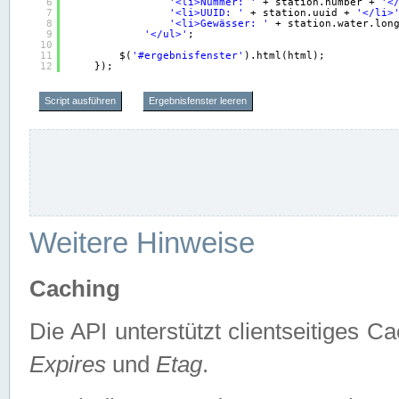
6
'<li>Nummer: '
+ station.number + 
'<
7
'<li>UUID: '
+ station.uuid + 
'</li>
8
'<li>Gewässer: '
+ station.water.lon
9
'</ul>'
;
10
11
$(
'#ergebnisfenster'
).html(html);
12
});
Script ausführen
Ergebnisfenster leeren
Weitere Hinweise
Caching
Die API unterstützt clientseitiges
Expires
und
Etag
.