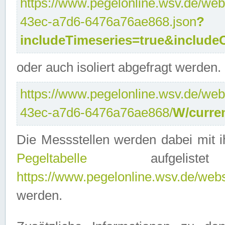
https://www.pegelonline.wsv.de/web
43ec-a7d6-6476a76ae868.json
?
includeTimeseries=true&include
oder auch isoliert abgefragt werden.
https://www.pegelonline.wsv.de/web
43ec-a7d6-6476a76ae868/
W/curre
Die Messstellen werden dabei mit ih
Pegeltabelle
aufgelist
https://www.pegelonline.wsv.de/webse
werden.