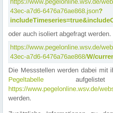
https://www.pegelonline.wsv.de/web
43ec-a7d6-6476a76ae868.json
?
includeTimeseries=true&include
oder auch isoliert abgefragt werden.
https://www.pegelonline.wsv.de/web
43ec-a7d6-6476a76ae868/
W/curre
Die Messstellen werden dabei mit ih
Pegeltabelle
aufgelist
https://www.pegelonline.wsv.de/webse
werden.