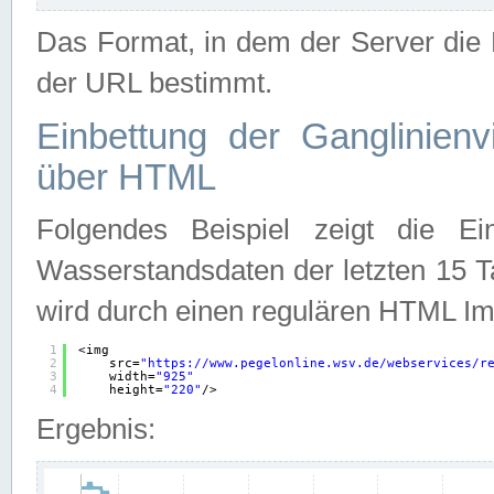
Das Format, in dem der Server die D
der URL bestimmt.
Einbettung der Ganglinienv
über HTML
Folgendes Beispiel zeigt die Ein
Wasserstandsdaten der letzten 15 T
wird durch einen regulären HTML Im
1
<img
2
src=
"
https://www.pegelonline.wsv.de/webservices/r
3
width=
"925"
4
height=
"220"
/>
Ergebnis: