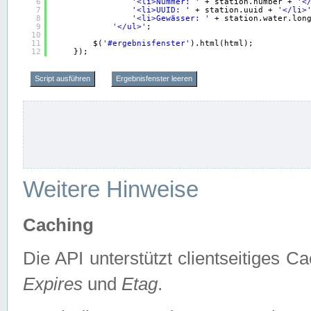
6
'<li>Nummer: '
+ station.number + 
'<
7
'<li>UUID: '
+ station.uuid + 
'</li>
8
'<li>Gewässer: '
+ station.water.lon
9
'</ul>'
;
10
11
$(
'#ergebnisfenster'
).html(html);
12
});
Script ausführen
Ergebnisfenster leeren
Weitere Hinweise
Caching
Die API unterstützt clientseitiges
Expires
und
Etag
.