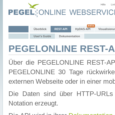
Hilfe
Lin
Überblick
REST-API
HyDAS-API
Visualisieru
User's Guide
Dokumentation
PEGELONLINE REST-AP
Über die PEGELONLINE REST-API 
PEGELONLINE 30 Tage rückwirkend
externen Webseite oder in einer mob
Die Daten sind über HTTP-URLs 
Notation erzeugt.