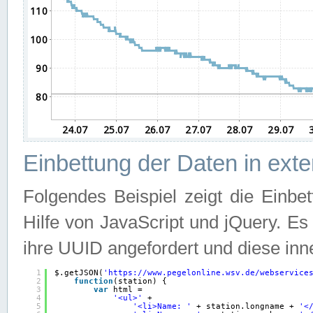
Einbettung der Daten in ext
Folgendes Beispiel zeigt die Einbe
Hilfe von JavaScript und jQuery. E
ihre UUID angefordert und diese inn
1
$.getJSON(
'
https://www.pegelonline.wsv.de/webservice
2
function
(station) {
3
var
html =
4
'<ul>'
+
5
'<li>Name: '
+ station.longname + 
'<