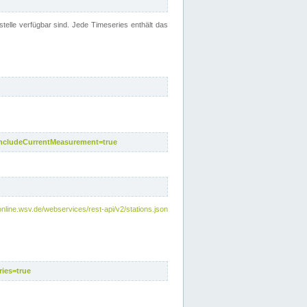
telle verfügbar sind. Jede Timeseries enthält das
includeCurrentMeasurement=true
nline.wsv.de/webservices/rest-api/v2/stations.json
ies=true