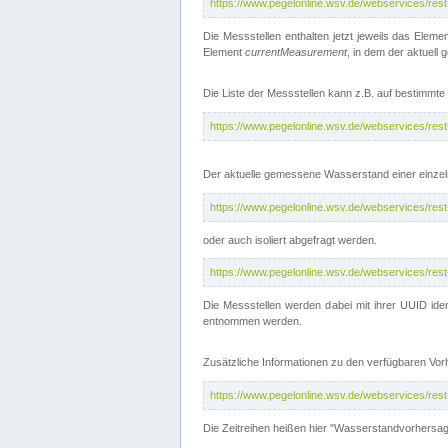
https://www.pegelonline.wsv.de/webservices/res
Die Messstellen enthalten jetzt jeweils das Eleme
Element
currentMeasurement
, in dem der aktuell
Die Liste der Messstellen kann z.B. auf bestimm
https://www.pegelonline.wsv.de/webservices/res
Der aktuelle gemessene Wasserstand einer einzel
https://www.pegelonline.wsv.de/webservices/res
oder auch isoliert abgefragt werden.
https://www.pegelonline.wsv.de/webservices/res
Die Messstellen werden dabei mit ihrer UUID iden
entnommen werden.
Zusätzliche Informationen zu den verfügbaren Vo
https://www.pegelonline.wsv.de/webservices/res
Die Zeitreihen heißen hier "Wasserstandvorhersa