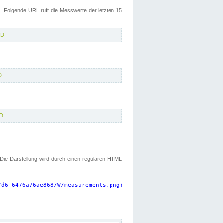
 Folgende URL ruft die Messwerte der letzten 15
5D
D
5D
. Die Darstellung wird durch einen regulären HTML
7d6-6476a76ae868/W/measurements.png?start=P15D&width=925&height=