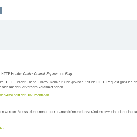
die HTTP Header
Cache-Control
,
Expires
und
Etag
.
m HTTP Header Cache-Control, kann für eine gewisse Zeit ein HTTP-Request gänzlich ent
 sich auf der Serverseite verändert haben.
den Abschnitt der Dokumentation
.
ogen werden. Messstellennummer oder -namen können sich verändern bzw. sind nicht eindeut
tion
.