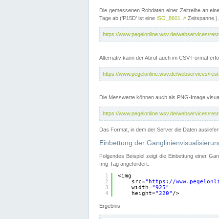
Die gemessenen Rohdaten einer Zeitreihe an ein
Tage ab ('P15D' ist eine
ISO_8601
↗
Zeitspanne.).
https://www.pegelonline.wsv.de/webservices/re
Alternativ kann der Abruf auch im CSV-Format er
https://www.pegelonline.wsv.de/webservices/re
Die Messwerte können auch als PNG-Image visual
https://www.pegelonline.wsv.de/webservices/re
Das Format, in dem der Server die Daten ausliefer
Einbettung der Ganglinienvisualisier
Folgendes Beispiel zeigt die Einbettung einer Ga
Img-Tag angefordert.
1
<img
2
src=
"
https://www.pegelonl
3
width=
"925"
4
height=
"220"
/>
Ergebnis: