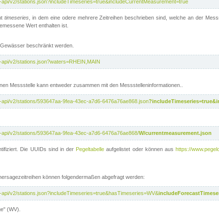
t-api/v2/stations.json?includeTimeseries=true&includeCurrentMeasurement=true
nt
timeseries
, in dem eine odere mehrere Zeitreihen beschrieben sind, welche an der Messs
 gemessene Wert enthalten ist.
te Gewässer beschränkt werden.
t-api/v2/stations.json?waters=RHEIN,MAIN
nen Messstelle kann entweder zusammen mit den Messstelleninformationen..
t-api/v2/stations/593647aa-9fea-43ec-a7d6-6476a76ae868.json
?includeTimeseries=true&
t-api/v2/stations/593647aa-9fea-43ec-a7d6-6476a76ae868/
W/currentmeasurement.json
tifiziert. Die UUIDs sind in der
Pegeltabelle
aufgelistet oder können aus
https://www.pegelo
rhersagezeitreihen können folgendermaßen abgefragt werden:
t-api/v2/stations.json?includeTimeseries=true&hasTimeseries=WV&
includeForecastTimeser
ge" (WV).