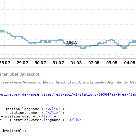
iten über Javascript
 in eine externe Webseite mit Hilfe von JavaScript und jQuery. Es werden Daten über der Me
online.wsv.de/webservices/rest-api/v2/stations/593647aa-9fea-43e
+ station.longname + 
'</li>'
+
 '
+ station.number + 
'</li>'
+
+ station.uuid + 
'</li>'
+
r: '
+ station.water.longname + 
'</li>'
+
).html(html);