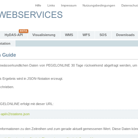
Hilfe
Links
Impressum
Nutzungsbedingungen
Datenschut
HyDAS-API
Visualisierung
WMS
WFS
SOS
Downloads
tation
 Guide
sserkundlichen Daten von PEGELONLINE 30 Tage rückwirkend abgefragt werden, um sie 
 Ergebnis wird in JSON-Notation erzeugt.
schrieben.
PEGELONLINE erfolgt mit dieser URL:
api/v2/stations.json
e Informationen zu den Zeitreihen und zum gerade aktuell gemessenen Wert. Diese Daten kö