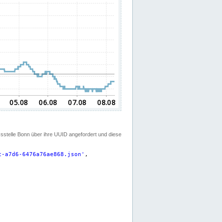
ssstelle Bonn über ihre UUID angefordert und diese
c-a7d6-6476a76ae868.json
'
,