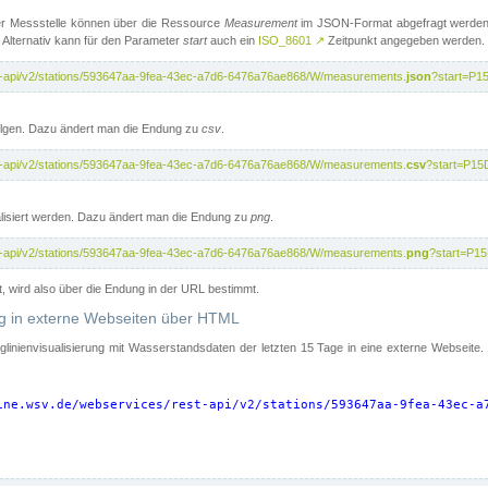
er Messstelle können über die Ressource
Measurement
im JSON-Format abgefragt werden.
 Alternativ kann für den Parameter
start
auch ein
ISO_8601
↗
Zeitpunkt angegeben werden.
st-api/v2/stations/593647aa-9fea-43ec-a7d6-6476a76ae868/W/measurements.
json
?start=P1
folgen. Dazu ändert man die Endung zu
csv
.
st-api/v2/stations/593647aa-9fea-43ec-a7d6-6476a76ae868/W/measurements.
csv
?start=P15
isiert werden. Dazu ändert man die Endung zu
png
.
st-api/v2/stations/593647aa-9fea-43ec-a7d6-6476a76ae868/W/measurements.
png
?start=P1
t, wird also über die Endung in der URL bestimmt.
ung in externe Webseiten über HTML
nglinienvisualisierung mit Wasserstandsdaten der letzten 15 Tage in eine externe Webseite
ine.wsv.de/webservices/rest-api/v2/stations/593647aa-9fea-43ec-a