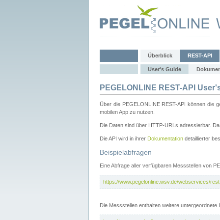
Überblick
REST-API
User's Guide
Dokumen
PEGELONLINE REST-API User's
Über die PEGELONLINE REST-API können die gewä
mobilen App zu nutzen.
Die Daten sind über HTTP-URLs adressierbar. Das
Die API wird in ihrer
Dokumentation
detaillierter be
Beispielabfragen
Eine Abfrage aller verfügbaren Messstellen von 
https://www.pegelonline.wsv.de/webservices/rest-
Die Messstellen enthalten weitere untergeordnet