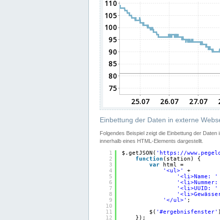
Einbettung der Daten in externe Webse
Folgendes Beispiel zeigt die Einbettung der Daten
innerhalb eines HTML-Elements dargestellt.
1
$.getJSON(
'
https://www.pegel
2
function
(station) {
3
var
html =
4
'<ul>'
+
5
'<li>Name: '
6
'<li>Nummer:
7
'<li>UUID: '
8
'<li>Gewässe
9
'</ul>'
;
10
11
$(
'#ergebnisfenster'
12
});