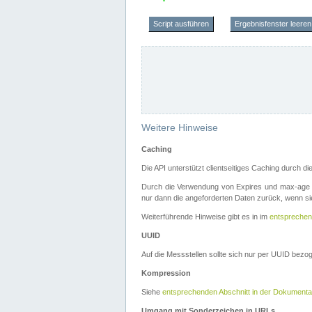
Script ausführen
Ergebnisfenster leeren
Weitere Hinweise
Caching
Die API unterstützt clientseitiges Caching durch 
Durch die Verwendung von Expires und max-age i
nur dann die angeforderten Daten zurück, wenn sie
Weiterführende Hinweise gibt es in im
entsprechen
UUID
Auf die Messstellen sollte sich nur per UUID bez
Kompression
Siehe
entsprechenden Abschnitt in der Dokumenta
Umgang mit Sonderzeichen in URLs