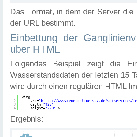
Das Format, in dem der Server die D
der URL bestimmt.
Einbettung der Ganglinienv
über HTML
Folgendes Beispiel zeigt die Ein
Wasserstandsdaten der letzten 15 T
wird durch einen regulären HTML Im
1
<img
2
src=
"
https://www.pegelonline.wsv.de/webservices/r
3
width=
"925"
4
height=
"220"
/>
Ergebnis: