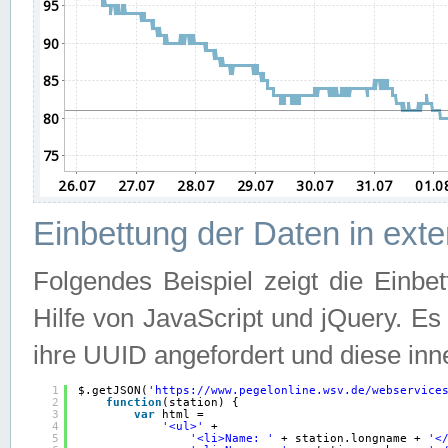
Einbettung der Daten in ext
Folgendes Beispiel zeigt die Einbe
Hilfe von JavaScript und jQuery. E
ihre UUID angefordert und diese inn
1
$.getJSON(
'
https://www.pegelonline.wsv.de/webservice
2
function
(station) {
3
var
html =
4
'<ul>'
+
5
'<li>Name: '
+ station.longname + 
'<