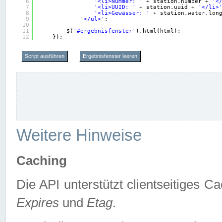
6
'<li>Nummer: '
+ station.number + 
'<
7
'<li>UUID: '
+ station.uuid + 
'</li>
8
'<li>Gewässer: '
+ station.water.lon
9
'</ul>'
;
10
11
$(
'#ergebnisfenster'
).html(html);
12
});
Script ausführen
Ergebnisfenster leeren
Weitere Hinweise
Caching
Die API unterstützt clientseitiges
Expires
und
Etag
.