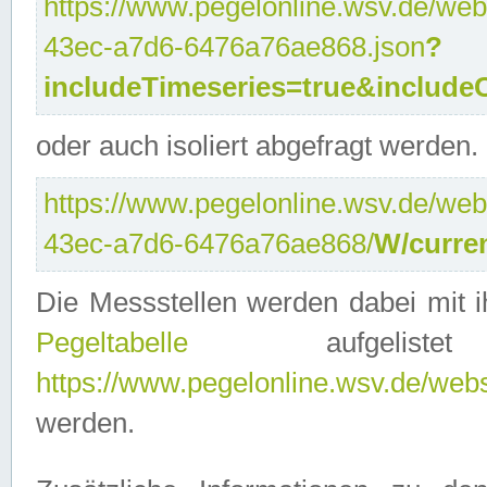
https://www.pegelonline.wsv.de/web
43ec-a7d6-6476a76ae868.json
?
includeTimeseries=true&include
oder auch isoliert abgefragt werden.
https://www.pegelonline.wsv.de/web
43ec-a7d6-6476a76ae868/
W/curre
Die Messstellen werden dabei mit ih
Pegeltabelle
aufgelist
https://www.pegelonline.wsv.de/webse
werden.