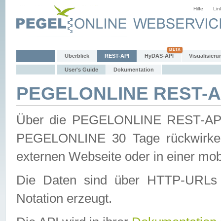
Hilfe
Lin
Überblick
REST-API
HyDAS-API
Visualisieru
User's Guide
Dokumentation
PEGELONLINE REST-AP
Über die PEGELONLINE REST-API 
PEGELONLINE 30 Tage rückwirkend
externen Webseite oder in einer mob
Die Daten sind über HTTP-URLs 
Notation erzeugt.