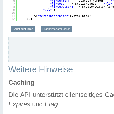
6
'<li>Nummer: '
+ station.number + 
'<
7
'<li>UUID: '
+ station.uuid + 
'</li>
8
'<li>Gewässer: '
+ station.water.lon
9
'</ul>'
;
10
11
$(
'#ergebnisfenster'
).html(html);
12
});
Script ausführen
Ergebnisfenster leeren
Weitere Hinweise
Caching
Die API unterstützt clientseitiges
Expires
und
Etag
.