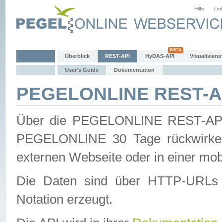
Hilfe
Lin
Überblick
REST-API
HyDAS-API
Visualisieru
User's Guide
Dokumentation
PEGELONLINE REST-AP
Über die PEGELONLINE REST-API 
PEGELONLINE 30 Tage rückwirkend
externen Webseite oder in einer mob
Die Daten sind über HTTP-URLs 
Notation erzeugt.