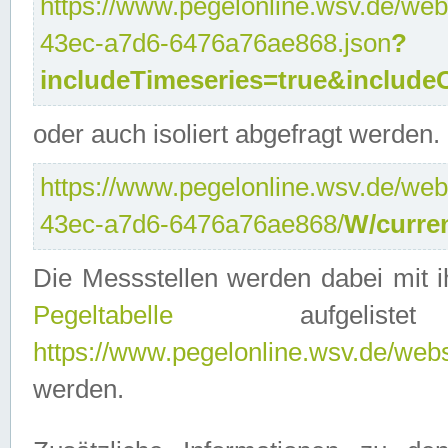
https://www.pegelonline.wsv.de/web
43ec-a7d6-6476a76ae868.json
?
includeTimeseries=true&include
oder auch isoliert abgefragt werden.
https://www.pegelonline.wsv.de/web
43ec-a7d6-6476a76ae868/
W/curre
Die Messstellen werden dabei mit ih
Pegeltabelle
aufgelist
https://www.pegelonline.wsv.de/webse
werden.