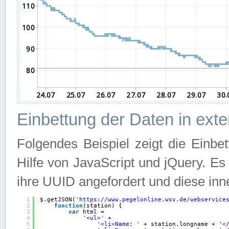
Einbettung der Daten in ext
Folgendes Beispiel zeigt die Einbe
Hilfe von JavaScript und jQuery. E
ihre UUID angefordert und diese inn
1
$.getJSON(
'
https://www.pegelonline.wsv.de/webservice
2
function
(station) {
3
var
html =
4
'<ul>'
+
5
'<li>Name: '
+ station.longname + 
'<