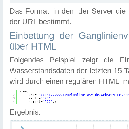
Das Format, in dem der Server die D
der URL bestimmt.
Einbettung der Ganglinienv
über HTML
Folgendes Beispiel zeigt die Ein
Wasserstandsdaten der letzten 15 T
wird durch einen regulären HTML Im
1
<img
2
src=
"
https://www.pegelonline.wsv.de/webservices/r
3
width=
"925"
4
height=
"220"
/>
Ergebnis: