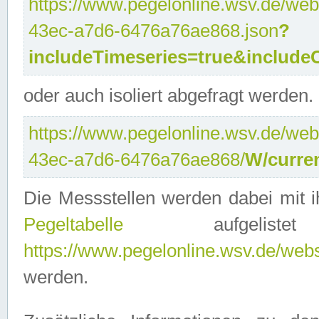
https://www.pegelonline.wsv.de/web
43ec-a7d6-6476a76ae868.json
?
includeTimeseries=true&include
oder auch isoliert abgefragt werden.
https://www.pegelonline.wsv.de/web
43ec-a7d6-6476a76ae868/
W/curre
Die Messstellen werden dabei mit ih
Pegeltabelle
aufgelist
https://www.pegelonline.wsv.de/webse
werden.