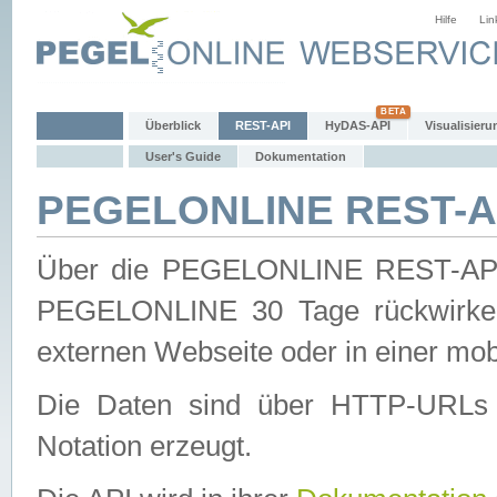
Hilfe
Lin
Überblick
REST-API
HyDAS-API
Visualisieru
User's Guide
Dokumentation
PEGELONLINE REST-AP
Über die PEGELONLINE REST-API 
PEGELONLINE 30 Tage rückwirkend
externen Webseite oder in einer mob
Die Daten sind über HTTP-URLs 
Notation erzeugt.