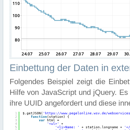
Einbettung der Daten in ext
Folgendes Beispiel zeigt die Einbe
Hilfe von JavaScript und jQuery. E
ihre UUID angefordert und diese inn
1
$.getJSON(
'
https://www.pegelonline.wsv.de/webservice
2
function
(station) {
3
var
html =
4
'<ul>'
+
5
'<li>Name: '
+ station.longname + 
'<