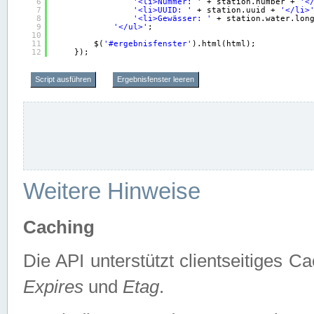
6
'<li>Nummer: '
+ station.number + 
'<
7
'<li>UUID: '
+ station.uuid + 
'</li>
8
'<li>Gewässer: '
+ station.water.lon
9
'</ul>'
;
10
11
$(
'#ergebnisfenster'
).html(html);
12
});
Script ausführen
Ergebnisfenster leeren
Weitere Hinweise
Caching
Die API unterstützt clientseitiges
Expires
und
Etag
.