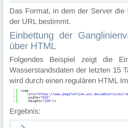
Das Format, in dem der Server die D
der URL bestimmt.
Einbettung der Ganglinienv
über HTML
Folgendes Beispiel zeigt die Ein
Wasserstandsdaten der letzten 15 T
wird durch einen regulären HTML Im
1
<img
2
src=
"
https://www.pegelonline.wsv.de/webservices/r
3
width=
"925"
4
height=
"220"
/>
Ergebnis: