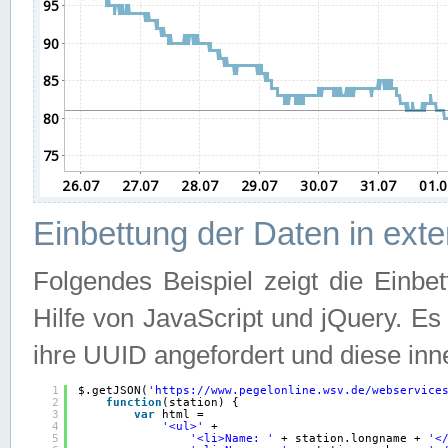
Einbettung der Daten in ext
Folgendes Beispiel zeigt die Einbe
Hilfe von JavaScript und jQuery. E
ihre UUID angefordert und diese inn
1
$.getJSON(
'
https://www.pegelonline.wsv.de/webservice
2
function
(station) {
3
var
html =
4
'<ul>'
+
5
'<li>Name: '
+ station.longname + 
'<