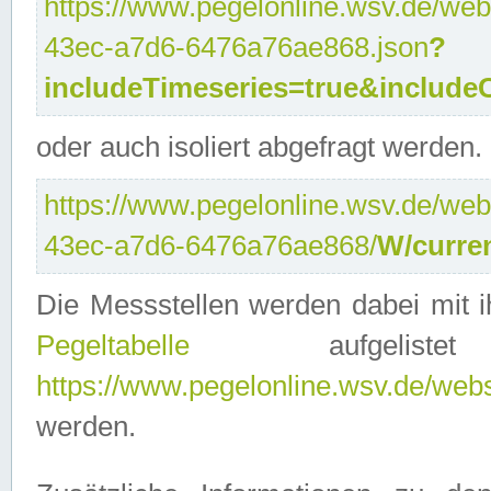
https://www.pegelonline.wsv.de/web
43ec-a7d6-6476a76ae868.json
?
includeTimeseries=true&include
oder auch isoliert abgefragt werden.
https://www.pegelonline.wsv.de/web
43ec-a7d6-6476a76ae868/
W/curre
Die Messstellen werden dabei mit ih
Pegeltabelle
aufgelist
https://www.pegelonline.wsv.de/webse
werden.