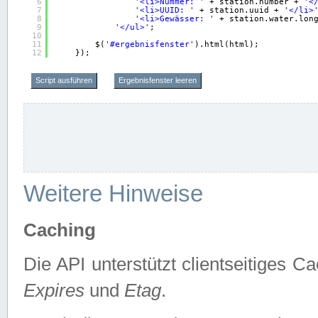
6
'<li>Nummer: '
+ station.number + 
'<
7
'<li>UUID: '
+ station.uuid + 
'</li>
8
'<li>Gewässer: '
+ station.water.lon
9
'</ul>'
;
10
11
$(
'#ergebnisfenster'
).html(html);
12
});
Script ausführen
Ergebnisfenster leeren
Weitere Hinweise
Caching
Die API unterstützt clientseitiges
Expires
und
Etag
.