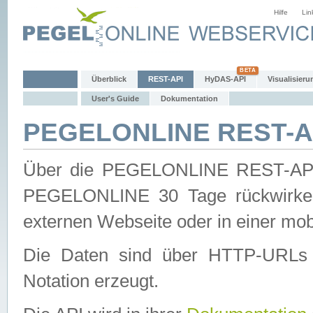
Hilfe
Lin
Überblick
REST-API
HyDAS-API
Visualisieru
User's Guide
Dokumentation
PEGELONLINE REST-AP
Über die PEGELONLINE REST-API 
PEGELONLINE 30 Tage rückwirkend
externen Webseite oder in einer mob
Die Daten sind über HTTP-URLs 
Notation erzeugt.