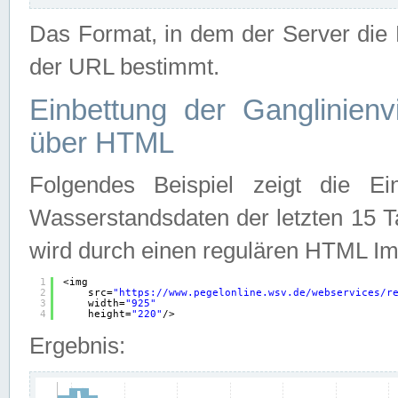
Das Format, in dem der Server die D
der URL bestimmt.
Einbettung der Ganglinienv
über HTML
Folgendes Beispiel zeigt die Ein
Wasserstandsdaten der letzten 15 T
wird durch einen regulären HTML Im
1
<img
2
src=
"
https://www.pegelonline.wsv.de/webservices/r
3
width=
"925"
4
height=
"220"
/>
Ergebnis: