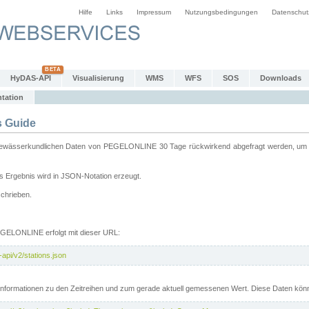
Hilfe
Links
Impressum
Nutzungsbedingungen
Datenschut
HyDAS-API
Visualisierung
WMS
WFS
SOS
Downloads
tation
 Guide
sserkundlichen Daten von PEGELONLINE 30 Tage rückwirkend abgefragt werden, um sie 
 Ergebnis wird in JSON-Notation erzeugt.
schrieben.
PEGELONLINE erfolgt mit dieser URL:
api/v2/stations.json
e Informationen zu den Zeitreihen und zum gerade aktuell gemessenen Wert. Diese Daten kö