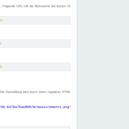
 Folgende URL ruft die Messwerte der letzten 15
5D
D
5D
. Die Darstellung wird durch einen regulären HTML
7d6-6476a76ae868/W/measurements.png?start=P15D&width=925&height=