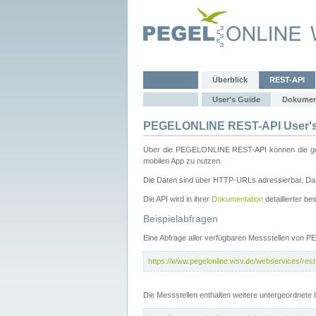
Überblick
REST-API
User's Guide
Dokumen
PEGELONLINE REST-API User's
Über die PEGELONLINE REST-API können die gewä
mobilen App zu nutzen.
Die Daten sind über HTTP-URLs adressierbar. Das
Die API wird in ihrer
Dokumentation
detaillierter be
Beispielabfragen
Eine Abfrage aller verfügbaren Messstellen von 
https://www.pegelonline.wsv.de/webservices/rest-
Die Messstellen enthalten weitere untergeordnet