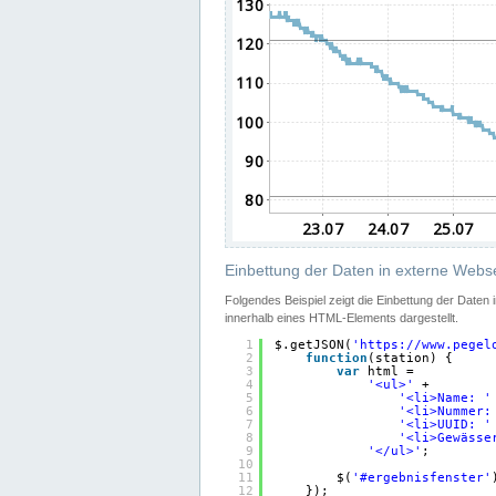
Einbettung der Daten in externe Webse
Folgendes Beispiel zeigt die Einbettung der Daten
innerhalb eines HTML-Elements dargestellt.
1
$.getJSON(
'
https://www.pegel
2
function
(station) {
3
var
html =
4
'<ul>'
+
5
'<li>Name: '
6
'<li>Nummer:
7
'<li>UUID: '
8
'<li>Gewässe
9
'</ul>'
;
10
11
$(
'#ergebnisfenster'
12
});