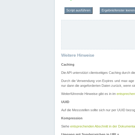
Script ausführen
Ergebnisfenster leeren
Weitere Hinweise
Caching
Die API unterstützt clientseitiges Caching durch 
Durch die Verwendung von Expires und max-age i
nur dann die angeforderten Daten zurück, wenn sie
Weiterführende Hinweise gibt es in im
entsprechen
UUID
Auf die Messstellen sollte sich nur per UUID bez
Kompression
Siehe
entsprechenden Abschnitt in der Dokumenta
Umgang mit Sonderzeichen in URLs