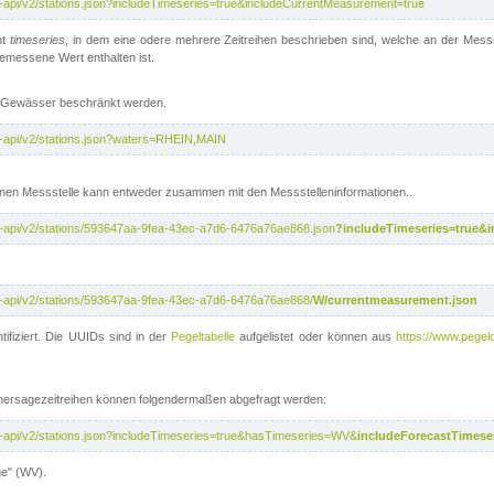
t-api/v2/stations.json?includeTimeseries=true&includeCurrentMeasurement=true
nt
timeseries
, in dem eine odere mehrere Zeitreihen beschrieben sind, welche an der Messs
 gemessene Wert enthalten ist.
te Gewässer beschränkt werden.
t-api/v2/stations.json?waters=RHEIN,MAIN
nen Messstelle kann entweder zusammen mit den Messstelleninformationen..
t-api/v2/stations/593647aa-9fea-43ec-a7d6-6476a76ae868.json
?includeTimeseries=true&
t-api/v2/stations/593647aa-9fea-43ec-a7d6-6476a76ae868/
W/currentmeasurement.json
tifiziert. Die UUIDs sind in der
Pegeltabelle
aufgelistet oder können aus
https://www.pegelo
rhersagezeitreihen können folgendermaßen abgefragt werden:
t-api/v2/stations.json?includeTimeseries=true&hasTimeseries=WV&
includeForecastTimeser
ge" (WV).