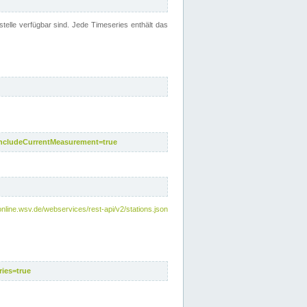
telle verfügbar sind. Jede Timeseries enthält das
includeCurrentMeasurement=true
nline.wsv.de/webservices/rest-api/v2/stations.json
ies=true