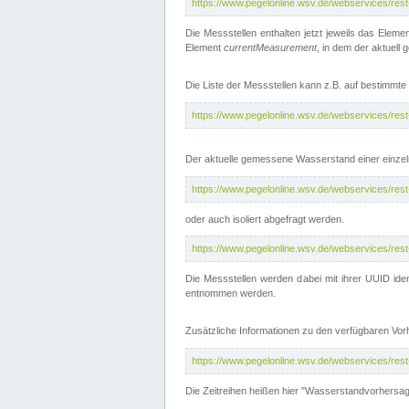
https://www.pegelonline.wsv.de/webservices/res
Die Messstellen enthalten jetzt jeweils das Eleme
Element
currentMeasurement
, in dem der aktuell
Die Liste der Messstellen kann z.B. auf bestimm
https://www.pegelonline.wsv.de/webservices/res
Der aktuelle gemessene Wasserstand einer einzel
https://www.pegelonline.wsv.de/webservices/res
oder auch isoliert abgefragt werden.
https://www.pegelonline.wsv.de/webservices/res
Die Messstellen werden dabei mit ihrer UUID iden
entnommen werden.
Zusätzliche Informationen zu den verfügbaren Vo
https://www.pegelonline.wsv.de/webservices/res
Die Zeitreihen heißen hier "Wasserstandvorhersa