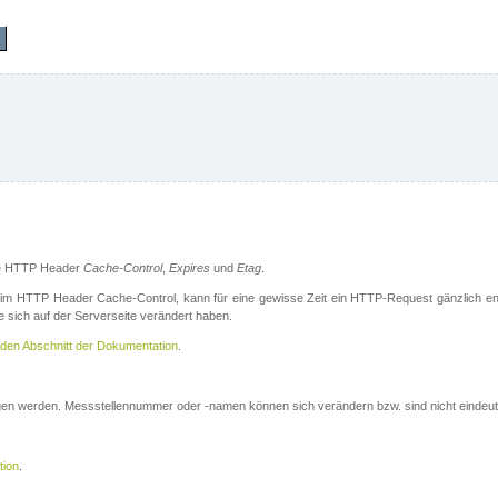
die HTTP Header
Cache-Control
,
Expires
und
Etag
.
m HTTP Header Cache-Control, kann für eine gewisse Zeit ein HTTP-Request gänzlich ent
 sich auf der Serverseite verändert haben.
den Abschnitt der Dokumentation
.
ogen werden. Messstellennummer oder -namen können sich verändern bzw. sind nicht eindeut
tion
.