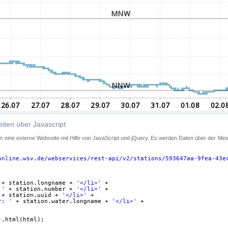
iten über Javascript
 in eine externe Webseite mit Hilfe von JavaScript und jQuery. Es werden Daten über der Me
online.wsv.de/webservices/rest-api/v2/stations/593647aa-9fea-43e
+ station.longname + 
'</li>'
+
 '
+ station.number + 
'</li>'
+
+ station.uuid + 
'</li>'
+
r: '
+ station.water.longname + 
'</li>'
+
).html(html);