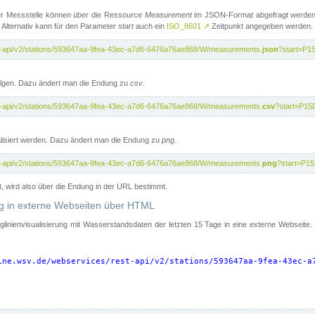
er Messstelle können über die Ressource
Measurement
im JSON-Format abgefragt werden.
 Alternativ kann für den Parameter
start
auch ein
ISO_8601
↗
Zeitpunkt angegeben werden.
st-api/v2/stations/593647aa-9fea-43ec-a7d6-6476a76ae868/W/measurements.
json
?start=P1
folgen. Dazu ändert man die Endung zu
csv
.
st-api/v2/stations/593647aa-9fea-43ec-a7d6-6476a76ae868/W/measurements.
csv
?start=P15
isiert werden. Dazu ändert man die Endung zu
png
.
st-api/v2/stations/593647aa-9fea-43ec-a7d6-6476a76ae868/W/measurements.
png
?start=P1
t, wird also über die Endung in der URL bestimmt.
ung in externe Webseiten über HTML
nglinienvisualisierung mit Wasserstandsdaten der letzten 15 Tage in eine externe Webseite
ine.wsv.de/webservices/rest-api/v2/stations/593647aa-9fea-43ec-a