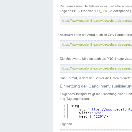
Die gemessenen Rohdaten einer Zeitreihe an ein
Tage ab ('P15D' ist eine
ISO_8601
↗
Zeitspanne.).
https://www.pegelonline.wsv.de/webservices/re
Alternativ kann der Abruf auch im CSV-Format er
https://www.pegelonline.wsv.de/webservices/re
Die Messwerte können auch als PNG-Image visual
https://www.pegelonline.wsv.de/webservices/re
Das Format, in dem der Server die Daten ausliefer
Einbettung der Ganglinienvisualisier
Folgendes Beispiel zeigt die Einbettung einer Ga
Img-Tag angefordert.
1
<img
2
src=
"
https://www.pegelonl
3
width=
"925"
4
height=
"220"
/>
Ergebnis: