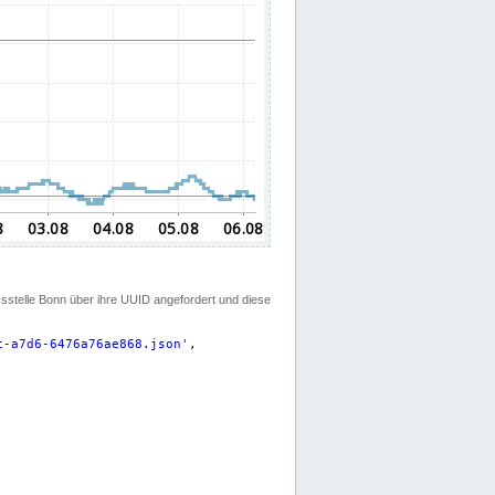
ssstelle Bonn über ihre UUID angefordert und diese
c-a7d6-6476a76ae868.json
'
,