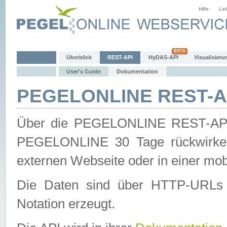
Hilfe
Lin
Überblick
REST-API
HyDAS-API
Visualisieru
User's Guide
Dokumentation
PEGELONLINE REST-AP
Über die PEGELONLINE REST-API 
PEGELONLINE 30 Tage rückwirkend
externen Webseite oder in einer mob
Die Daten sind über HTTP-URLs 
Notation erzeugt.