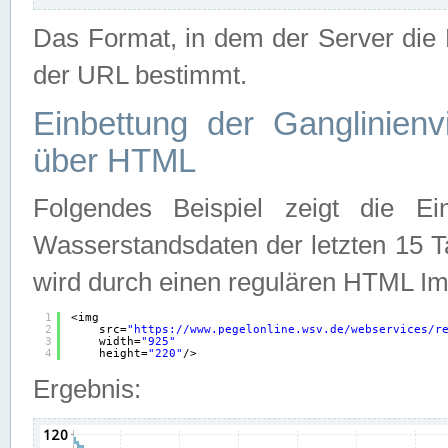
Das Format, in dem der Server die D
der URL bestimmt.
Einbettung der Ganglinienv
über HTML
Folgendes Beispiel zeigt die Ein
Wasserstandsdaten der letzten 15 T
wird durch einen regulären HTML Im
1
<img
2
src=
"
https://www.pegelonline.wsv.de/webservices/r
3
width=
"925"
4
height=
"220"
/>
Ergebnis: