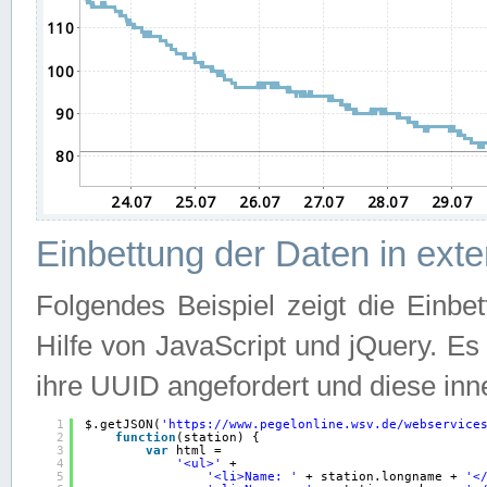
Einbettung der Daten in ext
Folgendes Beispiel zeigt die Einbe
Hilfe von JavaScript und jQuery. E
ihre UUID angefordert und diese inn
1
$.getJSON(
'
https://www.pegelonline.wsv.de/webservice
2
function
(station) {
3
var
html =
4
'<ul>'
+
5
'<li>Name: '
+ station.longname + 
'<