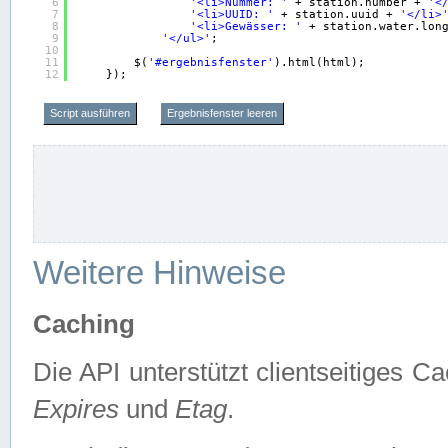
6
'<li>Nummer: '
+ station.number + 
'<
7
'<li>UUID: '
+ station.uuid + 
'</li>
8
'<li>Gewässer: '
+ station.water.lon
9
'</ul>'
;
10
11
$(
'#ergebnisfenster'
).html(html);
12
});
Script ausführen
Ergebnisfenster leeren
Weitere Hinweise
Caching
Die API unterstützt clientseitiges
Expires
und
Etag
.