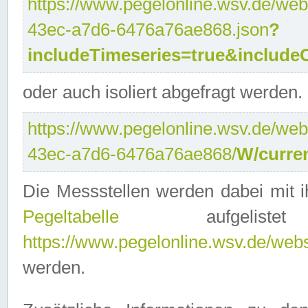
https://www.pegelonline.wsv.de/web
43ec-a7d6-6476a76ae868.json
?
includeTimeseries=true&include
oder auch isoliert abgefragt werden.
https://www.pegelonline.wsv.de/web
43ec-a7d6-6476a76ae868/
W/curre
Die Messstellen werden dabei mit ih
Pegeltabelle
aufgelist
https://www.pegelonline.wsv.de/webse
werden.