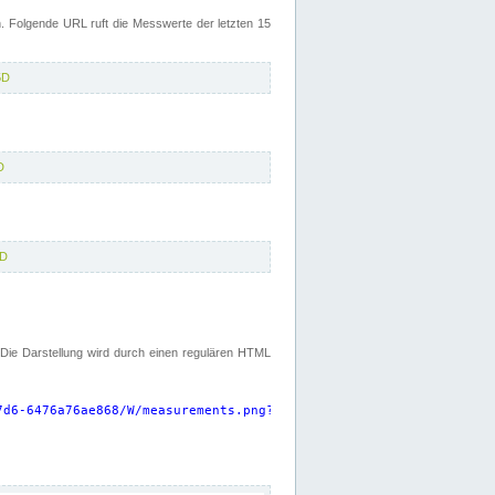
 Folgende URL ruft die Messwerte der letzten 15
5D
D
5D
. Die Darstellung wird durch einen regulären HTML
7d6-6476a76ae868/W/measurements.png?start=P15D&width=925&height=