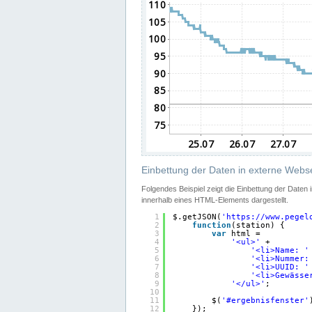
Einbettung der Daten in externe Webse
Folgendes Beispiel zeigt die Einbettung der Daten
innerhalb eines HTML-Elements dargestellt.
1
$.getJSON(
'
https://www.pegel
2
function
(station) {
3
var
html =
4
'<ul>'
+
5
'<li>Name: '
6
'<li>Nummer:
7
'<li>UUID: '
8
'<li>Gewässe
9
'</ul>'
;
10
11
$(
'#ergebnisfenster'
12
});