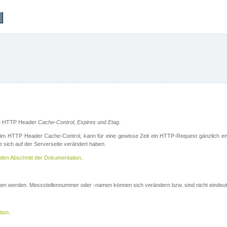
die HTTP Header
Cache-Control
,
Expires
und
Etag
.
m HTTP Header Cache-Control, kann für eine gewisse Zeit ein HTTP-Request gänzlich ent
 sich auf der Serverseite verändert haben.
den Abschnitt der Dokumentation
.
ogen werden. Messstellennummer oder -namen können sich verändern bzw. sind nicht eindeut
tion
.