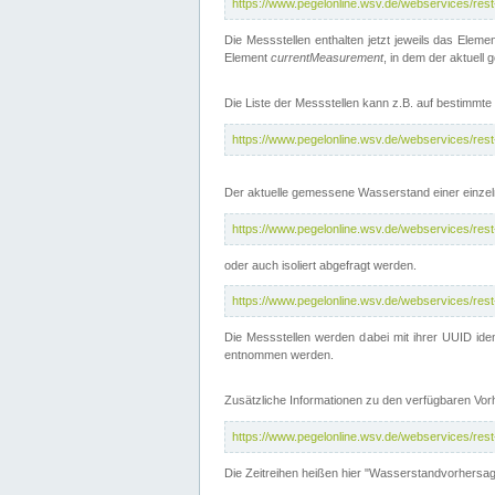
https://www.pegelonline.wsv.de/webservices/res
Die Messstellen enthalten jetzt jeweils das Eleme
Element
currentMeasurement
, in dem der aktuell
Die Liste der Messstellen kann z.B. auf bestimm
https://www.pegelonline.wsv.de/webservices/res
Der aktuelle gemessene Wasserstand einer einzel
https://www.pegelonline.wsv.de/webservices/res
oder auch isoliert abgefragt werden.
https://www.pegelonline.wsv.de/webservices/res
Die Messstellen werden dabei mit ihrer UUID iden
entnommen werden.
Zusätzliche Informationen zu den verfügbaren Vo
https://www.pegelonline.wsv.de/webservices/res
Die Zeitreihen heißen hier "Wasserstandvorhersa