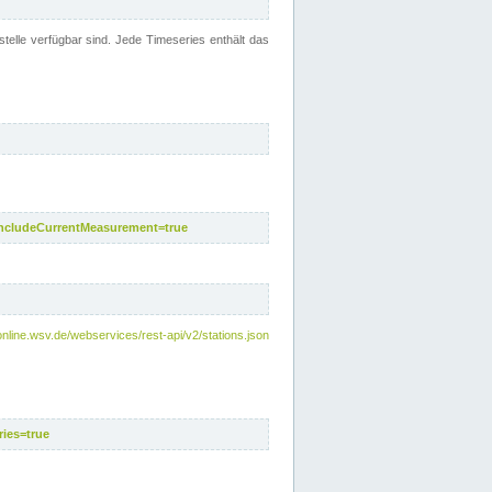
telle verfügbar sind. Jede Timeseries enthält das
includeCurrentMeasurement=true
nline.wsv.de/webservices/rest-api/v2/stations.json
ies=true