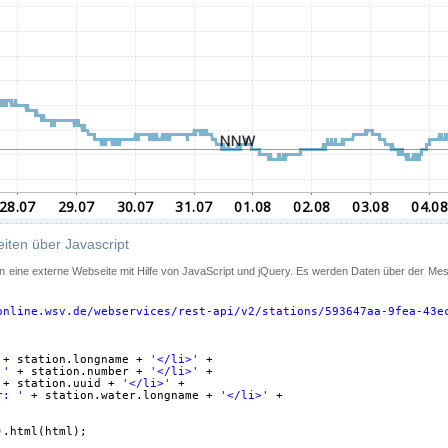
iten über Javascript
 in eine externe Webseite mit Hilfe von JavaScript und jQuery. Es werden Daten über der Me
online.wsv.de/webservices/rest-api/v2/stations/593647aa-9fea-43e
+ station.longname + 
'</li>'
+
 '
+ station.number + 
'</li>'
+
+ station.uuid + 
'</li>'
+
r: '
+ station.water.longname + 
'</li>'
+
).html(html);