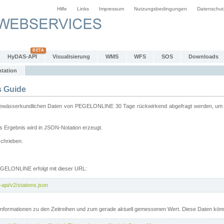
Hilfe
Links
Impressum
Nutzungsbedingungen
Datenschut
HyDAS-API
Visualisierung
WMS
WFS
SOS
Downloads
tation
 Guide
sserkundlichen Daten von PEGELONLINE 30 Tage rückwirkend abgefragt werden, um sie 
 Ergebnis wird in JSON-Notation erzeugt.
schrieben.
PEGELONLINE erfolgt mit dieser URL:
api/v2/stations.json
e Informationen zu den Zeitreihen und zum gerade aktuell gemessenen Wert. Diese Daten kö