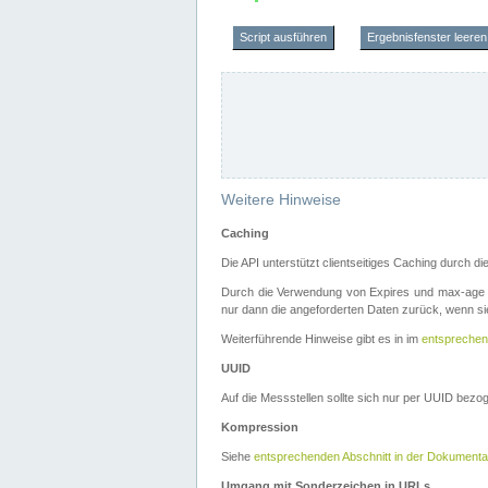
Script ausführen
Ergebnisfenster leeren
Weitere Hinweise
Caching
Die API unterstützt clientseitiges Caching durch 
Durch die Verwendung von Expires und max-age i
nur dann die angeforderten Daten zurück, wenn sie
Weiterführende Hinweise gibt es in im
entsprechen
UUID
Auf die Messstellen sollte sich nur per UUID bez
Kompression
Siehe
entsprechenden Abschnitt in der Dokumenta
Umgang mit Sonderzeichen in URLs