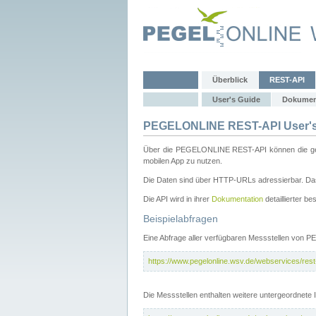
Überblick
REST-API
User's Guide
Dokumen
PEGELONLINE REST-API User's
Über die PEGELONLINE REST-API können die gewä
mobilen App zu nutzen.
Die Daten sind über HTTP-URLs adressierbar. Das
Die API wird in ihrer
Dokumentation
detaillierter be
Beispielabfragen
Eine Abfrage aller verfügbaren Messstellen von 
https://www.pegelonline.wsv.de/webservices/rest-
Die Messstellen enthalten weitere untergeordnet