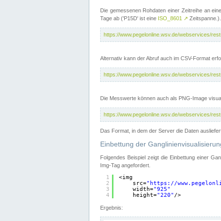
Die gemessenen Rohdaten einer Zeitreihe an ein
Tage ab ('P15D' ist eine
ISO_8601
↗
Zeitspanne.).
https://www.pegelonline.wsv.de/webservices/re
Alternativ kann der Abruf auch im CSV-Format er
https://www.pegelonline.wsv.de/webservices/re
Die Messwerte können auch als PNG-Image visual
https://www.pegelonline.wsv.de/webservices/re
Das Format, in dem der Server die Daten ausliefer
Einbettung der Ganglinienvisualisier
Folgendes Beispiel zeigt die Einbettung einer Ga
Img-Tag angefordert.
1
<img
2
src=
"
https://www.pegelonl
3
width=
"925"
4
height=
"220"
/>
Ergebnis: