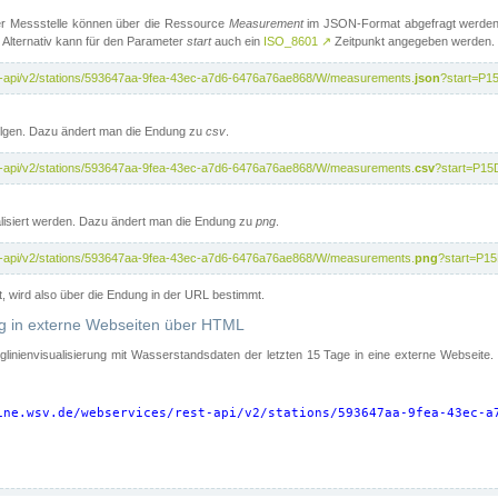
er Messstelle können über die Ressource
Measurement
im JSON-Format abgefragt werden.
 Alternativ kann für den Parameter
start
auch ein
ISO_8601
↗
Zeitpunkt angegeben werden.
st-api/v2/stations/593647aa-9fea-43ec-a7d6-6476a76ae868/W/measurements.
json
?start=P1
folgen. Dazu ändert man die Endung zu
csv
.
st-api/v2/stations/593647aa-9fea-43ec-a7d6-6476a76ae868/W/measurements.
csv
?start=P15
isiert werden. Dazu ändert man die Endung zu
png
.
st-api/v2/stations/593647aa-9fea-43ec-a7d6-6476a76ae868/W/measurements.
png
?start=P1
t, wird also über die Endung in der URL bestimmt.
ung in externe Webseiten über HTML
nglinienvisualisierung mit Wasserstandsdaten der letzten 15 Tage in eine externe Webseite
ine.wsv.de/webservices/rest-api/v2/stations/593647aa-9fea-43ec-a