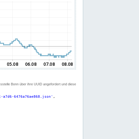
ssstelle Bonn über ihre UUID angefordert und diese
c-a7d6-6476a76ae868.json
'
,