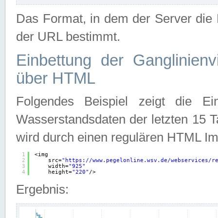
Das Format, in dem der Server die D
der URL bestimmt.
Einbettung der Ganglinienv
über HTML
Folgendes Beispiel zeigt die Ein
Wasserstandsdaten der letzten 15 T
wird durch einen regulären HTML Im
1
<img
2
src=
"
https://www.pegelonline.wsv.de/webservices/r
3
width=
"925"
4
height=
"220"
/>
Ergebnis: