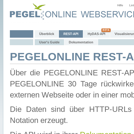
Hilfe
Lin
Überblick
REST-API
HyDAS-API
Visualisieru
User's Guide
Dokumentation
PEGELONLINE REST-AP
Über die PEGELONLINE REST-API 
PEGELONLINE 30 Tage rückwirkend
externen Webseite oder in einer mob
Die Daten sind über HTTP-URLs 
Notation erzeugt.