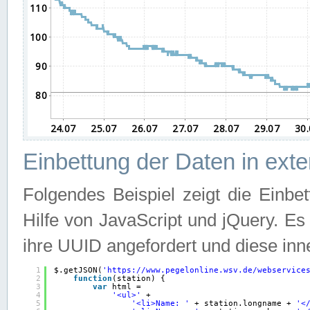
Einbettung der Daten in ext
Folgendes Beispiel zeigt die Einbe
Hilfe von JavaScript und jQuery. E
ihre UUID angefordert und diese inn
1
$.getJSON(
'
https://www.pegelonline.wsv.de/webservice
2
function
(station) {
3
var
html =
4
'<ul>'
+
5
'<li>Name: '
+ station.longname + 
'<