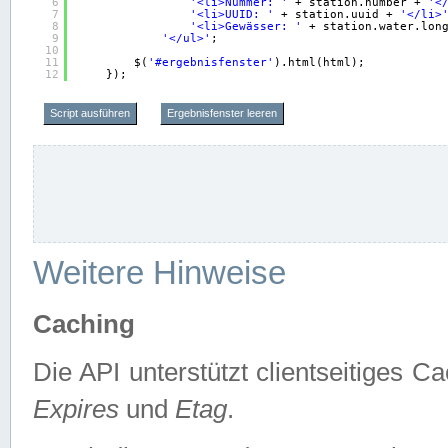
6
'<li>Nummer: '
+ station.number + 
'<
7
'<li>UUID: '
+ station.uuid + 
'</li>
8
'<li>Gewässer: '
+ station.water.lon
9
'</ul>'
;
10
11
$(
'#ergebnisfenster'
).html(html);
12
});
Script ausführen
Ergebnisfenster leeren
Weitere Hinweise
Caching
Die API unterstützt clientseitiges
Expires
und
Etag
.