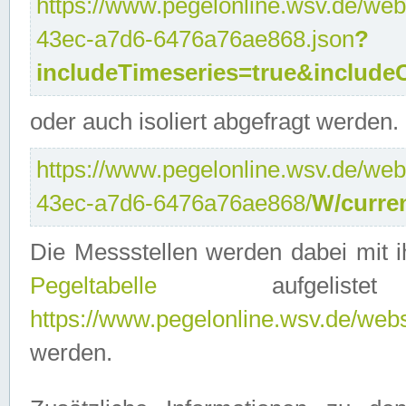
https://www.pegelonline.wsv.de/web
43ec-a7d6-6476a76ae868.json
?
includeTimeseries=true&include
oder auch isoliert abgefragt werden.
https://www.pegelonline.wsv.de/web
43ec-a7d6-6476a76ae868/
W/curre
Die Messstellen werden dabei mit ih
Pegeltabelle
aufgelist
https://www.pegelonline.wsv.de/webse
werden.