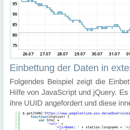
Einbettung der Daten in ext
Folgendes Beispiel zeigt die Einbe
Hilfe von JavaScript und jQuery. E
ihre UUID angefordert und diese inn
1
$.getJSON(
'
https://www.pegelonline.wsv.de/webservice
2
function
(station) {
3
var
html =
4
'<ul>'
+
5
'<li>Name: '
+ station.longname + 
'<