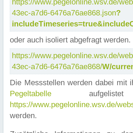
https://www.pegelonline.wsv.de/web
43ec-a7d6-6476a76ae868.json
?
includeTimeseries=true&include
oder auch isoliert abgefragt werden.
https://www.pegelonline.wsv.de/web
43ec-a7d6-6476a76ae868/
W/curre
Die Messstellen werden dabei mit ih
Pegeltabelle
aufgelist
https://www.pegelonline.wsv.de/webse
werden.