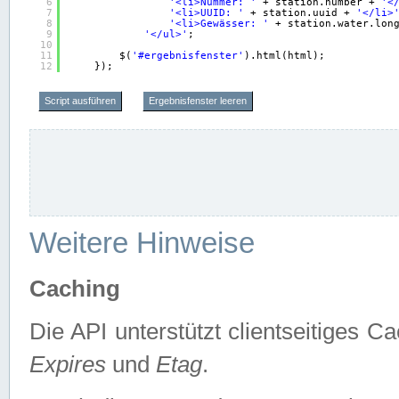
6
'<li>Nummer: '
+ station.number + 
'<
7
'<li>UUID: '
+ station.uuid + 
'</li>
8
'<li>Gewässer: '
+ station.water.lon
9
'</ul>'
;
10
11
$(
'#ergebnisfenster'
).html(html);
12
});
Script ausführen
Ergebnisfenster leeren
Weitere Hinweise
Caching
Die API unterstützt clientseitiges
Expires
und
Etag
.