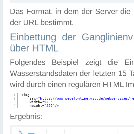
Das Format, in dem der Server die D
der URL bestimmt.
Einbettung der Ganglinienv
über HTML
Folgendes Beispiel zeigt die Ein
Wasserstandsdaten der letzten 15 T
wird durch einen regulären HTML Im
1
<img
2
src=
"
https://www.pegelonline.wsv.de/webservices/r
3
width=
"925"
4
height=
"220"
/>
Ergebnis: