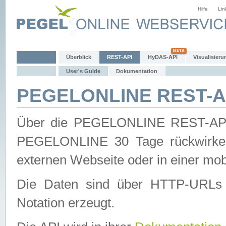
Hilfe
Lin
Überblick
REST-API
HyDAS-API
Visualisieru
User's Guide
Dokumentation
PEGELONLINE REST-AP
Über die PEGELONLINE REST-API 
PEGELONLINE 30 Tage rückwirkend
externen Webseite oder in einer mob
Die Daten sind über HTTP-URLs 
Notation erzeugt.