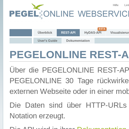
Hilfe
Lin
Überblick
REST-API
HyDAS-API
Visualisieru
User's Guide
Dokumentation
PEGELONLINE REST-AP
Über die PEGELONLINE REST-API 
PEGELONLINE 30 Tage rückwirkend
externen Webseite oder in einer mob
Die Daten sind über HTTP-URLs 
Notation erzeugt.