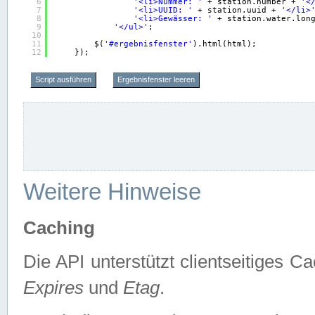
6
'<li>Nummer: '
+ station.number + 
'<
7
'<li>UUID: '
+ station.uuid + 
'</li>
8
'<li>Gewässer: '
+ station.water.lon
9
'</ul>'
;
10
11
$(
'#ergebnisfenster'
).html(html);
12
});
Script ausführen
Ergebnisfenster leeren
Weitere Hinweise
Caching
Die API unterstützt clientseitiges
Expires
und
Etag
.