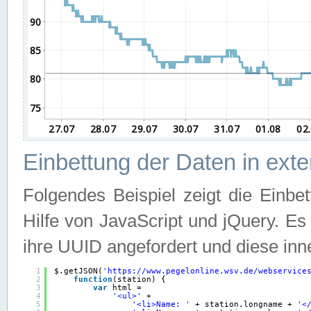
Einbettung der Daten in ext
Folgendes Beispiel zeigt die Einbe
Hilfe von JavaScript und jQuery. E
ihre UUID angefordert und diese inn
1
$.getJSON(
'
https://www.pegelonline.wsv.de/webservice
2
function
(station) {
3
var
html =
4
'<ul>'
+
5
'<li>Name: '
+ station.longname + 
'<