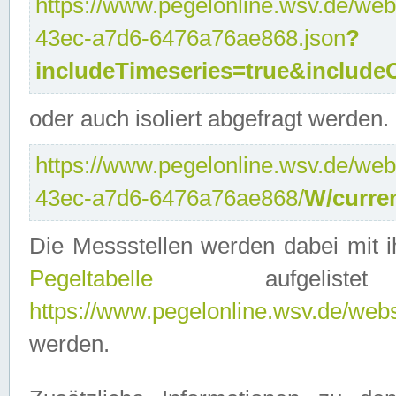
https://www.pegelonline.wsv.de/web
43ec-a7d6-6476a76ae868.json
?
includeTimeseries=true&include
oder auch isoliert abgefragt werden.
https://www.pegelonline.wsv.de/web
43ec-a7d6-6476a76ae868/
W/curre
Die Messstellen werden dabei mit ih
Pegeltabelle
aufgelist
https://www.pegelonline.wsv.de/webse
werden.