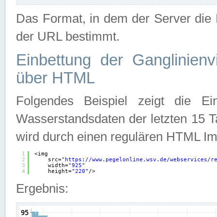
Das Format, in dem der Server die D
der URL bestimmt.
Einbettung der Ganglinienv
über HTML
Folgendes Beispiel zeigt die Ein
Wasserstandsdaten der letzten 15 T
wird durch einen regulären HTML Im
1
<img
2
src=
"
https://www.pegelonline.wsv.de/webservices/r
3
width=
"925"
4
height=
"220"
/>
Ergebnis: