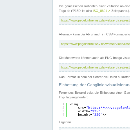
Die gemessenen Rohdaten einer Zeitreihe an ein
Tage ab ('P15D' ist eine
ISO_8601
↗
Zeitspanne.).
https://www.pegelonline.wsv.de/webservices/re
Alternativ kann der Abruf auch im CSV-Format er
https://www.pegelonline.wsv.de/webservices/re
Die Messwerte können auch als PNG-Image visual
https://www.pegelonline.wsv.de/webservices/re
Das Format, in dem der Server die Daten ausliefer
Einbettung der Ganglinienvisualisier
Folgendes Beispiel zeigt die Einbettung einer Ga
Img-Tag angefordert.
1
<img
2
src=
"
https://www.pegelonl
3
width=
"925"
4
height=
"220"
/>
Ergebnis: