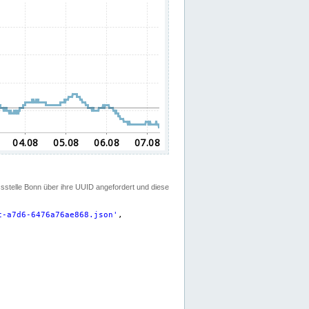
ssstelle Bonn über ihre UUID angefordert und diese
c-a7d6-6476a76ae868.json
'
,