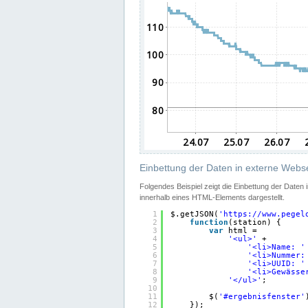
Einbettung der Daten in externe Webse
Folgendes Beispiel zeigt die Einbettung der Daten
innerhalb eines HTML-Elements dargestellt.
1
$.getJSON(
'
https://www.pegel
2
function
(station) {
3
var
html =
4
'<ul>'
+
5
'<li>Name: '
6
'<li>Nummer:
7
'<li>UUID: '
8
'<li>Gewässe
9
'</ul>'
;
10
11
$(
'#ergebnisfenster'
12
});