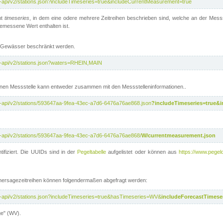
t-api/v2/stations.json?includeTimeseries=true&includeCurrentMeasurement=true
nt
timeseries
, in dem eine odere mehrere Zeitreihen beschrieben sind, welche an der Messs
 gemessene Wert enthalten ist.
te Gewässer beschränkt werden.
t-api/v2/stations.json?waters=RHEIN,MAIN
nen Messstelle kann entweder zusammen mit den Messstelleninformationen..
t-api/v2/stations/593647aa-9fea-43ec-a7d6-6476a76ae868.json
?includeTimeseries=true&
t-api/v2/stations/593647aa-9fea-43ec-a7d6-6476a76ae868/
W/currentmeasurement.json
tifiziert. Die UUIDs sind in der
Pegeltabelle
aufgelistet oder können aus
https://www.pegelo
rhersagezeitreihen können folgendermaßen abgefragt werden:
t-api/v2/stations.json?includeTimeseries=true&hasTimeseries=WV&
includeForecastTimeser
ge" (WV).