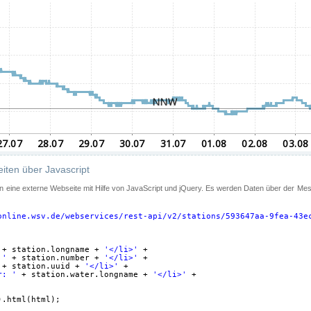
iten über Javascript
 in eine externe Webseite mit Hilfe von JavaScript und jQuery. Es werden Daten über der Me
online.wsv.de/webservices/rest-api/v2/stations/593647aa-9fea-43e
+ station.longname + 
'</li>'
+
 '
+ station.number + 
'</li>'
+
+ station.uuid + 
'</li>'
+
r: '
+ station.water.longname + 
'</li>'
+
).html(html);