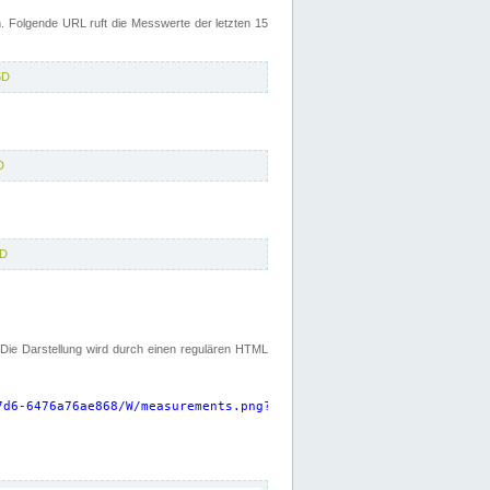
 Folgende URL ruft die Messwerte der letzten 15
5D
D
5D
. Die Darstellung wird durch einen regulären HTML
7d6-6476a76ae868/W/measurements.png?start=P15D&width=925&height=