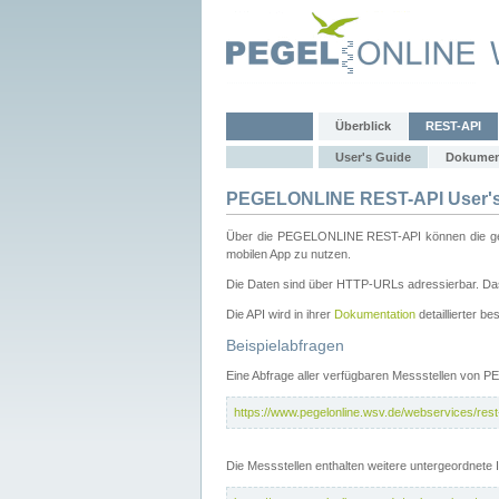
Überblick
REST-API
User's Guide
Dokumen
PEGELONLINE REST-API User's
Über die PEGELONLINE REST-API können die gewä
mobilen App zu nutzen.
Die Daten sind über HTTP-URLs adressierbar. Das
Die API wird in ihrer
Dokumentation
detaillierter be
Beispielabfragen
Eine Abfrage aller verfügbaren Messstellen von 
https://www.pegelonline.wsv.de/webservices/rest-
Die Messstellen enthalten weitere untergeordnet