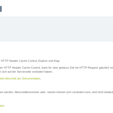
die HTTP Header
Cache-Control
,
Expires
und
Etag
.
m HTTP Header Cache-Control, kann für eine gewisse Zeit ein HTTP-Request gänzlich ent
 sich auf der Serverseite verändert haben.
den Abschnitt der Dokumentation
.
ogen werden. Messstellennummer oder -namen können sich verändern bzw. sind nicht eindeut
tion
.