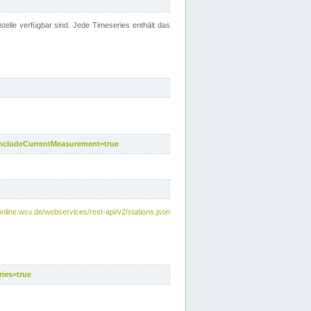
telle verfügbar sind. Jede Timeseries enthält das
includeCurrentMeasurement=true
nline.wsv.de/webservices/rest-api/v2/stations.json
ies=true