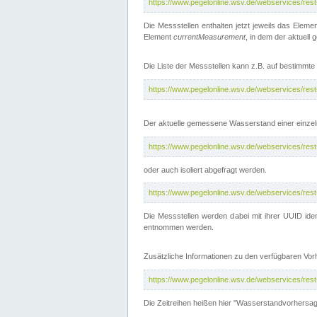
https://www.pegelonline.wsv.de/webservices/res
Die Messstellen enthalten jetzt jeweils das Eleme
Element
currentMeasurement
, in dem der aktuell
Die Liste der Messstellen kann z.B. auf bestimm
https://www.pegelonline.wsv.de/webservices/res
Der aktuelle gemessene Wasserstand einer einzel
https://www.pegelonline.wsv.de/webservices/res
oder auch isoliert abgefragt werden.
https://www.pegelonline.wsv.de/webservices/res
Die Messstellen werden dabei mit ihrer UUID iden
entnommen werden.
Zusätzliche Informationen zu den verfügbaren Vo
https://www.pegelonline.wsv.de/webservices/res
Die Zeitreihen heißen hier "Wasserstandvorhersa