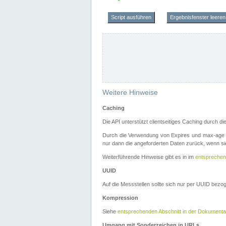
Script ausführen
Ergebnisfenster leeren
Weitere Hinweise
Caching
Die API unterstützt clientseitiges Caching durch 
Durch die Verwendung von Expires und max-age i
nur dann die angeforderten Daten zurück, wenn sie
Weiterführende Hinweise gibt es in im
entsprechen
UUID
Auf die Messstellen sollte sich nur per UUID bez
Kompression
Siehe
entsprechenden Abschnitt in der Dokumenta
Umgang mit Sonderzeichen in URLs