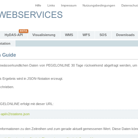
Hilfe
Links
Impressum
Nutzungsbedingungen
Datenschut
HyDAS-API
Visualisierung
WMS
WFS
SOS
Downloads
tation
 Guide
sserkundlichen Daten von PEGELONLINE 30 Tage rückwirkend abgefragt werden, um sie 
 Ergebnis wird in JSON-Notation erzeugt.
schrieben.
PEGELONLINE erfolgt mit dieser URL:
api/v2/stations.json
e Informationen zu den Zeitreihen und zum gerade aktuell gemessenen Wert. Diese Daten kö