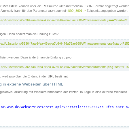
er Messstelle können über die Ressource
Measurement
im JSON-Format abgefragt werden.
 Alternativ kann für den Parameter
start
auch ein
ISO_8601
↗
Zeitpunkt angegeben werden.
st-api/v2/stations/593647aa-9fea-43ec-a7d6-6476a76ae868/W/measurements.
json
?start=P1
folgen. Dazu ändert man die Endung zu
csv
.
st-api/v2/stations/593647aa-9fea-43ec-a7d6-6476a76ae868/W/measurements.
csv
?start=P15
isiert werden. Dazu ändert man die Endung zu
png
.
st-api/v2/stations/593647aa-9fea-43ec-a7d6-6476a76ae868/W/measurements.
png
?start=P1
t, wird also über die Endung in der URL bestimmt.
ung in externe Webseiten über HTML
nglinienvisualisierung mit Wasserstandsdaten der letzten 15 Tage in eine externe Webseite
ine.wsv.de/webservices/rest-api/v2/stations/593647aa-9fea-43ec-a