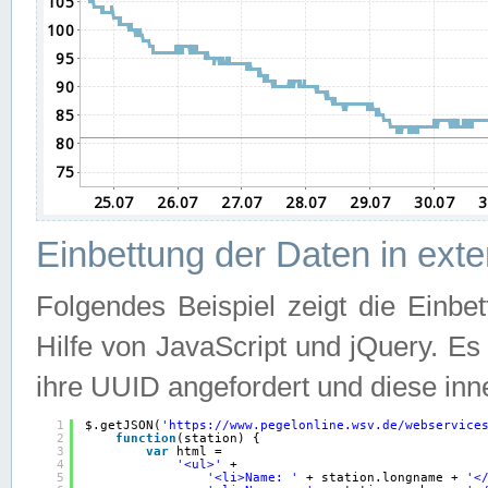
Einbettung der Daten in ext
Folgendes Beispiel zeigt die Einbe
Hilfe von JavaScript und jQuery. E
ihre UUID angefordert und diese inn
1
$.getJSON(
'
https://www.pegelonline.wsv.de/webservice
2
function
(station) {
3
var
html =
4
'<ul>'
+
5
'<li>Name: '
+ station.longname + 
'<