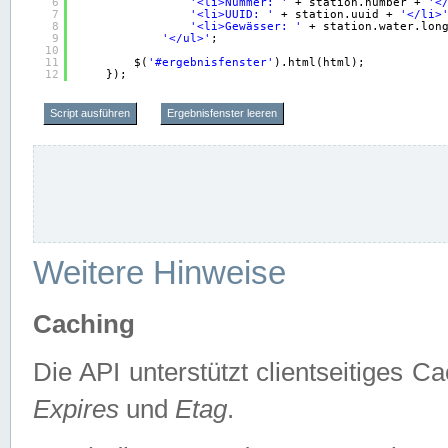
6
'<li>Nummer: '
+ station.number + 
'<
7
'<li>UUID: '
+ station.uuid + 
'</li>
8
'<li>Gewässer: '
+ station.water.lon
9
'</ul>'
;
10
11
$(
'#ergebnisfenster'
).html(html);
12
});
Script ausführen
Ergebnisfenster leeren
Weitere Hinweise
Caching
Die API unterstützt clientseitiges
Expires
und
Etag
.