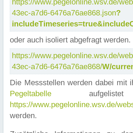
https://www.pegelonline.wsv.de/web
43ec-a7d6-6476a76ae868.json
?
includeTimeseries=true&include
oder auch isoliert abgefragt werden.
https://www.pegelonline.wsv.de/web
43ec-a7d6-6476a76ae868/
W/curre
Die Messstellen werden dabei mit ih
Pegeltabelle
aufgelist
https://www.pegelonline.wsv.de/webse
werden.