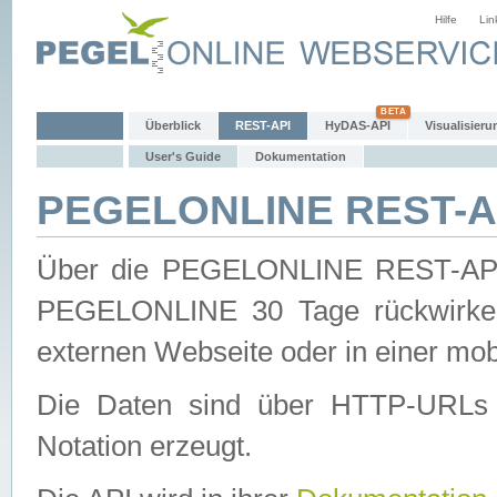
Hilfe
Lin
Überblick
REST-API
HyDAS-API
Visualisieru
User's Guide
Dokumentation
PEGELONLINE REST-AP
Über die PEGELONLINE REST-API 
PEGELONLINE 30 Tage rückwirkend
externen Webseite oder in einer mob
Die Daten sind über HTTP-URLs 
Notation erzeugt.