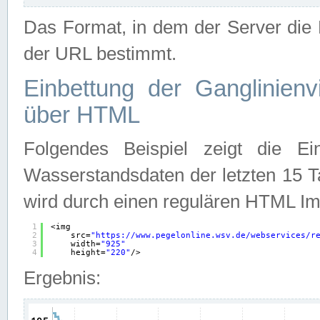
Das Format, in dem der Server die D
der URL bestimmt.
Einbettung der Ganglinienv
über HTML
Folgendes Beispiel zeigt die Ein
Wasserstandsdaten der letzten 15 T
wird durch einen regulären HTML Im
1
<img
2
src=
"
https://www.pegelonline.wsv.de/webservices/r
3
width=
"925"
4
height=
"220"
/>
Ergebnis: