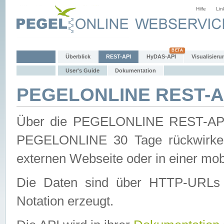
Hilfe
Lin
Überblick
REST-API
HyDAS-API
Visualisieru
User's Guide
Dokumentation
PEGELONLINE REST-AP
Über die PEGELONLINE REST-API 
PEGELONLINE 30 Tage rückwirkend
externen Webseite oder in einer mob
Die Daten sind über HTTP-URLs 
Notation erzeugt.