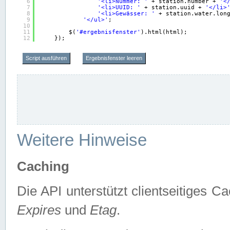
6
'<li>Nummer: '
+ station.number + 
'<
7
'<li>UUID: '
+ station.uuid + 
'</li>
8
'<li>Gewässer: '
+ station.water.lon
9
'</ul>'
;
10
11
$(
'#ergebnisfenster'
).html(html);
12
});
Script ausführen
Ergebnisfenster leeren
Weitere Hinweise
Caching
Die API unterstützt clientseitiges
Expires
und
Etag
.