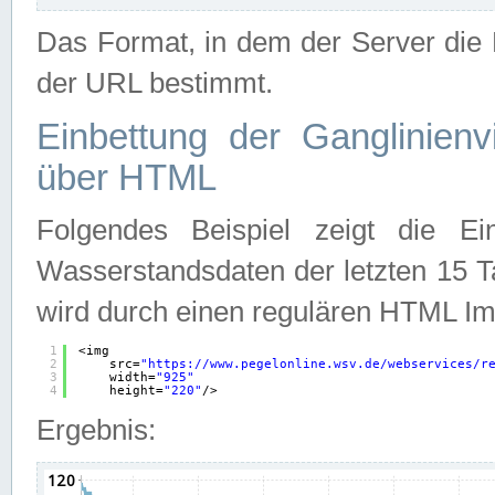
Das Format, in dem der Server die D
der URL bestimmt.
Einbettung der Ganglinienv
über HTML
Folgendes Beispiel zeigt die Ein
Wasserstandsdaten der letzten 15 T
wird durch einen regulären HTML Im
1
<img
2
src=
"
https://www.pegelonline.wsv.de/webservices/r
3
width=
"925"
4
height=
"220"
/>
Ergebnis: