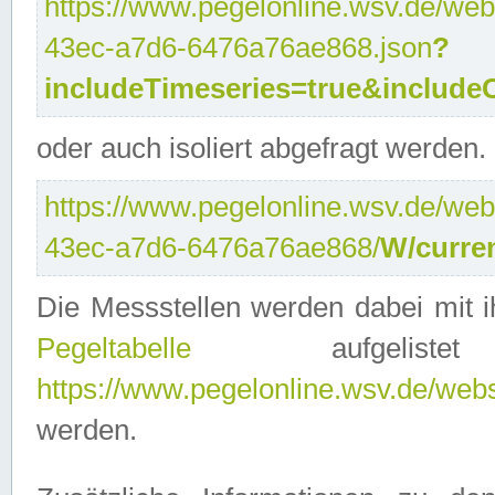
https://www.pegelonline.wsv.de/web
43ec-a7d6-6476a76ae868.json
?
includeTimeseries=true&include
oder auch isoliert abgefragt werden.
https://www.pegelonline.wsv.de/web
43ec-a7d6-6476a76ae868/
W/curre
Die Messstellen werden dabei mit ih
Pegeltabelle
aufgelist
https://www.pegelonline.wsv.de/webse
werden.