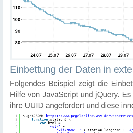
Einbettung der Daten in ext
Folgendes Beispiel zeigt die Einbe
Hilfe von JavaScript und jQuery. E
ihre UUID angefordert und diese inn
1
$.getJSON(
'
https://www.pegelonline.wsv.de/webservice
2
function
(station) {
3
var
html =
4
'<ul>'
+
5
'<li>Name: '
+ station.longname + 
'<