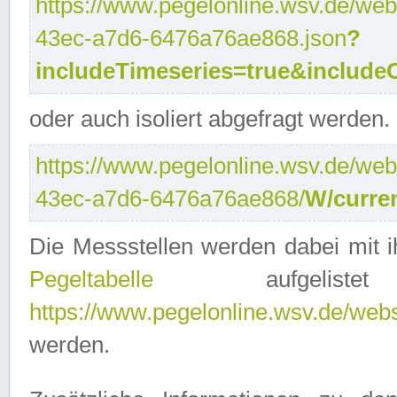
https://www.pegelonline.wsv.de/web
43ec-a7d6-6476a76ae868.json
?
includeTimeseries=true&include
oder auch isoliert abgefragt werden.
https://www.pegelonline.wsv.de/web
43ec-a7d6-6476a76ae868/
W/curre
Die Messstellen werden dabei mit ih
Pegeltabelle
aufgelist
https://www.pegelonline.wsv.de/webse
werden.