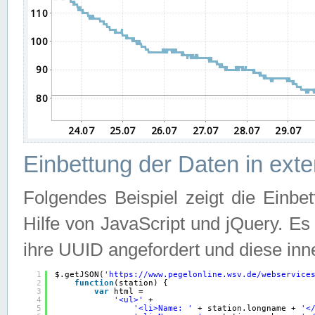
Einbettung der Daten in ext
Folgendes Beispiel zeigt die Einbe
Hilfe von JavaScript und jQuery. E
ihre UUID angefordert und diese inn
1
$.getJSON(
'
https://www.pegelonline.wsv.de/webservice
2
function
(station) {
3
var
html =
4
'<ul>'
+
5
'<li>Name: '
+ station.longname + 
'<