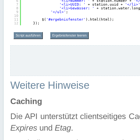
6
'<li>Nummer: '
+ station.number + 
'<
7
'<li>UUID: '
+ station.uuid + 
'</li>
8
'<li>Gewässer: '
+ station.water.lon
9
'</ul>'
;
10
11
$(
'#ergebnisfenster'
).html(html);
12
});
Script ausführen
Ergebnisfenster leeren
Weitere Hinweise
Caching
Die API unterstützt clientseitiges
Expires
und
Etag
.