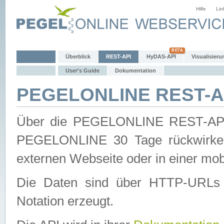
Hilfe
Lin
Überblick
REST-API
HyDAS-API
Visualisieru
User's Guide
Dokumentation
PEGELONLINE REST-AP
Über die PEGELONLINE REST-API 
PEGELONLINE 30 Tage rückwirkend
externen Webseite oder in einer mob
Die Daten sind über HTTP-URLs 
Notation erzeugt.