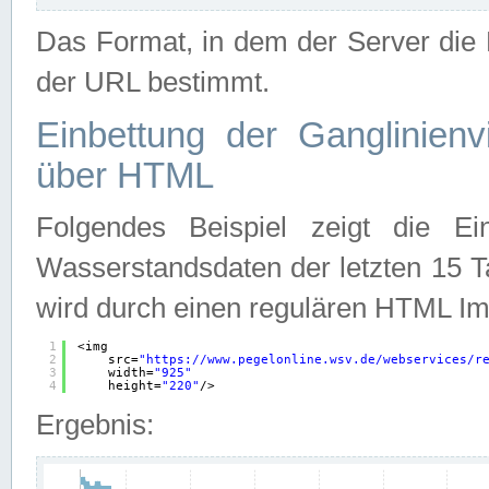
Das Format, in dem der Server die D
der URL bestimmt.
Einbettung der Ganglinienv
über HTML
Folgendes Beispiel zeigt die Ein
Wasserstandsdaten der letzten 15 T
wird durch einen regulären HTML Im
1
<img
2
src=
"
https://www.pegelonline.wsv.de/webservices/r
3
width=
"925"
4
height=
"220"
/>
Ergebnis: