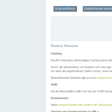
Script ausführen
Ergebnisfenster leeren
Weitere Hinweise
Caching
Die API unterstützt clientseitiges Caching durch 
Durch die Verwendung von Expires und max-age i
nur dann die angeforderten Daten zurück, wenn sie
Weiterführende Hinweise gibt es in im
entsprechen
UUID
Auf die Messstellen sollte sich nur per UUID bez
Kompression
Siehe
entsprechenden Abschnitt in der Dokumenta
Umgang mit Sonderzeichen in URLs