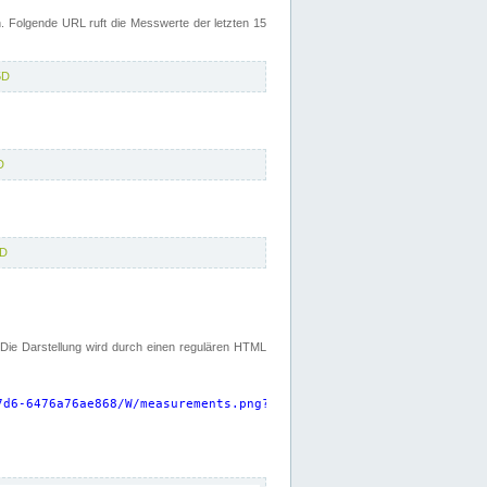
 Folgende URL ruft die Messwerte der letzten 15
5D
D
5D
. Die Darstellung wird durch einen regulären HTML
7d6-6476a76ae868/W/measurements.png?start=P15D&width=925&height=