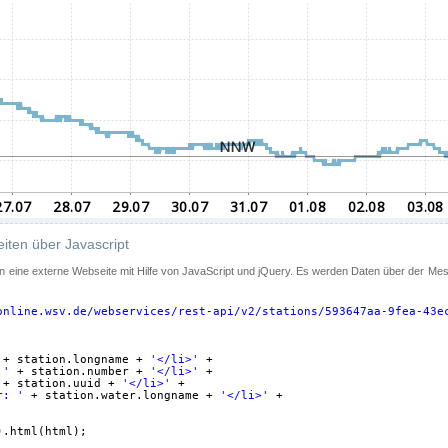
iten über Javascript
 in eine externe Webseite mit Hilfe von JavaScript und jQuery. Es werden Daten über der Me
online.wsv.de/webservices/rest-api/v2/stations/593647aa-9fea-43e
+ station.longname + 
'</li>'
+
 '
+ station.number + 
'</li>'
+
+ station.uuid + 
'</li>'
+
r: '
+ station.water.longname + 
'</li>'
+
).html(html);