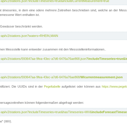
t-api/v2/stations.json?includeTimeseries=true&includeCurrentMeasurement=true
nt
timeseries
, in dem eine odere mehrere Zeitreihen beschrieben sind, welche an der Messs
 gemessene Wert enthalten ist.
te Gewässer beschränkt werden.
t-api/v2/stations.json?waters=RHEIN,MAIN
nen Messstelle kann entweder zusammen mit den Messstelleninformationen..
t-api/v2/stations/593647aa-9fea-43ec-a7d6-6476a76ae868.json
?includeTimeseries=true&
t-api/v2/stations/593647aa-9fea-43ec-a7d6-6476a76ae868/
W/currentmeasurement.json
tifiziert. Die UUIDs sind in der
Pegeltabelle
aufgelistet oder können aus
https://www.pegelo
rhersagezeitreihen können folgendermaßen abgefragt werden:
t-api/v2/stations.json?includeTimeseries=true&hasTimeseries=WV&
includeForecastTimeser
ge" (WV).