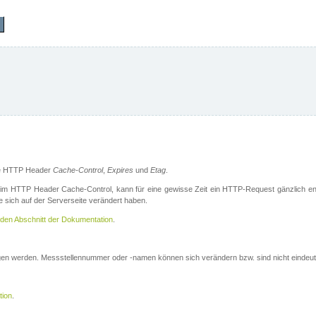
die HTTP Header
Cache-Control
,
Expires
und
Etag
.
m HTTP Header Cache-Control, kann für eine gewisse Zeit ein HTTP-Request gänzlich ent
 sich auf der Serverseite verändert haben.
den Abschnitt der Dokumentation
.
ogen werden. Messstellennummer oder -namen können sich verändern bzw. sind nicht eindeut
tion
.