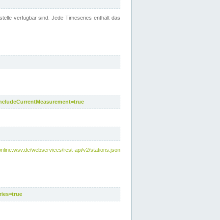
telle verfügbar sind. Jede Timeseries enthält das
includeCurrentMeasurement=true
nline.wsv.de/webservices/rest-api/v2/stations.json
ies=true