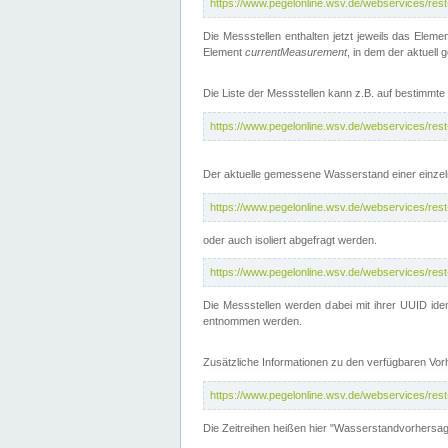
https://www.pegelonline.wsv.de/webservices/res
Die Messstellen enthalten jetzt jeweils das Eleme
Element
currentMeasurement
, in dem der aktuell
Die Liste der Messstellen kann z.B. auf bestimm
https://www.pegelonline.wsv.de/webservices/res
Der aktuelle gemessene Wasserstand einer einzel
https://www.pegelonline.wsv.de/webservices/res
oder auch isoliert abgefragt werden.
https://www.pegelonline.wsv.de/webservices/res
Die Messstellen werden dabei mit ihrer UUID iden
entnommen werden.
Zusätzliche Informationen zu den verfügbaren Vo
https://www.pegelonline.wsv.de/webservices/res
Die Zeitreihen heißen hier "Wasserstandvorhersa