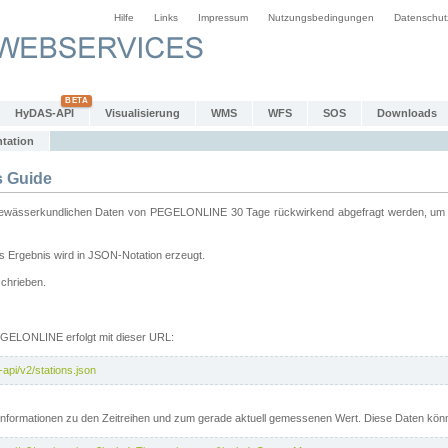
Hilfe
Links
Impressum
Nutzungsbedingungen
Datenschut
HyDAS-API
Visualisierung
WMS
WFS
SOS
Downloads
tation
 Guide
sserkundlichen Daten von PEGELONLINE 30 Tage rückwirkend abgefragt werden, um sie 
 Ergebnis wird in JSON-Notation erzeugt.
schrieben.
PEGELONLINE erfolgt mit dieser URL:
api/v2/stations.json
e Informationen zu den Zeitreihen und zum gerade aktuell gemessenen Wert. Diese Daten kö