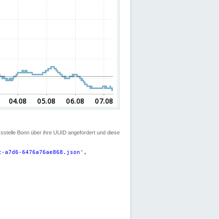
ssstelle Bonn über ihre UUID angefordert und diese
c-a7d6-6476a76ae868.json
'
,