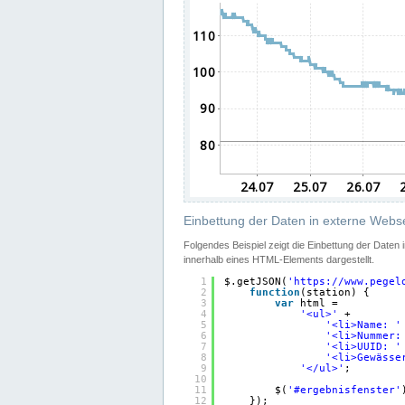
Einbettung der Daten in externe Webse
Folgendes Beispiel zeigt die Einbettung der Daten
innerhalb eines HTML-Elements dargestellt.
1
$.getJSON(
'
https://www.pegel
2
function
(station) {
3
var
html =
4
'<ul>'
+
5
'<li>Name: '
6
'<li>Nummer:
7
'<li>UUID: '
8
'<li>Gewässe
9
'</ul>'
;
10
11
$(
'#ergebnisfenster'
12
});