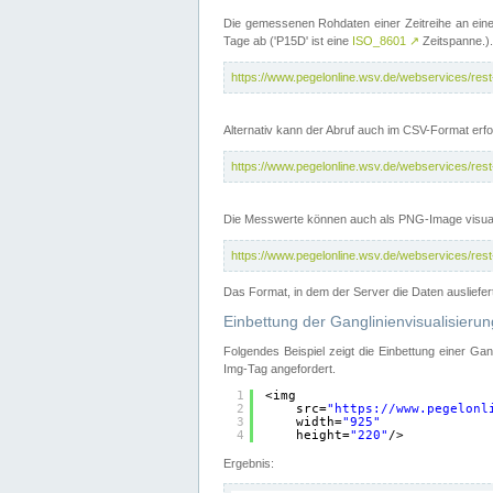
Die gemessenen Rohdaten einer Zeitreihe an ein
Tage ab ('P15D' ist eine
ISO_8601
↗
Zeitspanne.).
https://www.pegelonline.wsv.de/webservices/re
Alternativ kann der Abruf auch im CSV-Format er
https://www.pegelonline.wsv.de/webservices/re
Die Messwerte können auch als PNG-Image visual
https://www.pegelonline.wsv.de/webservices/re
Das Format, in dem der Server die Daten ausliefer
Einbettung der Ganglinienvisualisier
Folgendes Beispiel zeigt die Einbettung einer Ga
Img-Tag angefordert.
1
<img
2
src=
"
https://www.pegelonl
3
width=
"925"
4
height=
"220"
/>
Ergebnis: