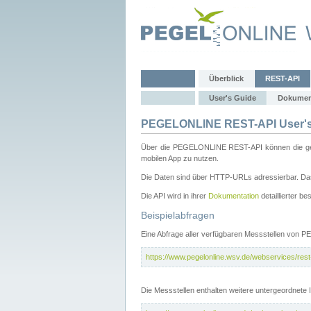
Überblick
REST-API
User's Guide
Dokumen
PEGELONLINE REST-API User's
Über die PEGELONLINE REST-API können die gewä
mobilen App zu nutzen.
Die Daten sind über HTTP-URLs adressierbar. Das
Die API wird in ihrer
Dokumentation
detaillierter be
Beispielabfragen
Eine Abfrage aller verfügbaren Messstellen von 
https://www.pegelonline.wsv.de/webservices/rest-
Die Messstellen enthalten weitere untergeordnet