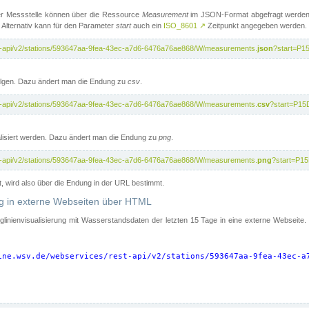
er Messstelle können über die Ressource
Measurement
im JSON-Format abgefragt werden.
 Alternativ kann für den Parameter
start
auch ein
ISO_8601
↗
Zeitpunkt angegeben werden.
st-api/v2/stations/593647aa-9fea-43ec-a7d6-6476a76ae868/W/measurements.
json
?start=P1
folgen. Dazu ändert man die Endung zu
csv
.
st-api/v2/stations/593647aa-9fea-43ec-a7d6-6476a76ae868/W/measurements.
csv
?start=P15
isiert werden. Dazu ändert man die Endung zu
png
.
st-api/v2/stations/593647aa-9fea-43ec-a7d6-6476a76ae868/W/measurements.
png
?start=P1
t, wird also über die Endung in der URL bestimmt.
ung in externe Webseiten über HTML
nglinienvisualisierung mit Wasserstandsdaten der letzten 15 Tage in eine externe Webseite
ine.wsv.de/webservices/rest-api/v2/stations/593647aa-9fea-43ec-a