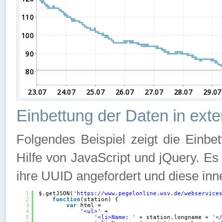
Einbettung der Daten in ext
Folgendes Beispiel zeigt die Einbe
Hilfe von JavaScript und jQuery. E
ihre UUID angefordert und diese inn
1
$.getJSON(
'
https://www.pegelonline.wsv.de/webservice
2
function
(station) {
3
var
html =
4
'<ul>'
+
5
'<li>Name: '
+ station.longname + 
'<