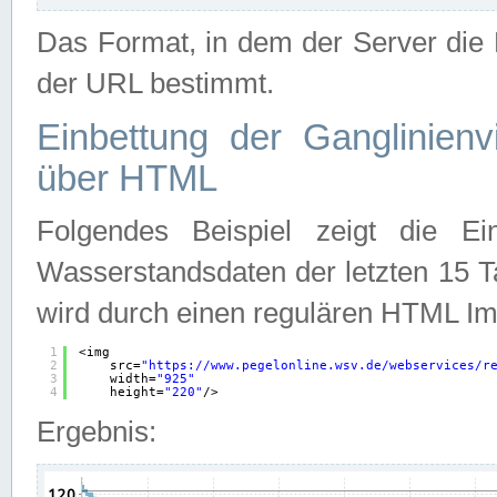
Das Format, in dem der Server die D
der URL bestimmt.
Einbettung der Ganglinienv
über HTML
Folgendes Beispiel zeigt die Ein
Wasserstandsdaten der letzten 15 T
wird durch einen regulären HTML Im
1
<img
2
src=
"
https://www.pegelonline.wsv.de/webservices/r
3
width=
"925"
4
height=
"220"
/>
Ergebnis: