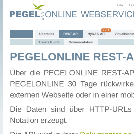
Hilfe
Lin
Überblick
REST-API
HyDAS-API
Visualisieru
User's Guide
Dokumentation
PEGELONLINE REST-AP
Über die PEGELONLINE REST-API 
PEGELONLINE 30 Tage rückwirkend
externen Webseite oder in einer mob
Die Daten sind über HTTP-URLs 
Notation erzeugt.