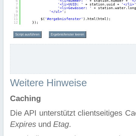
6
'<li>Nummer: '
+ station.number + 
'<
7
'<li>UUID: '
+ station.uuid + 
'</li>
8
'<li>Gewässer: '
+ station.water.lon
9
'</ul>'
;
10
11
$(
'#ergebnisfenster'
).html(html);
12
});
Script ausführen
Ergebnisfenster leeren
Weitere Hinweise
Caching
Die API unterstützt clientseitiges
Expires
und
Etag
.