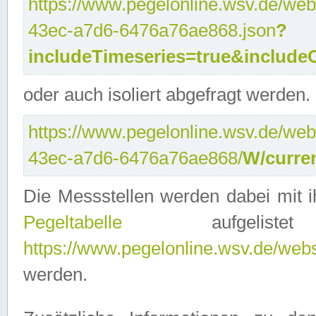
https://www.pegelonline.wsv.de/web
43ec-a7d6-6476a76ae868.json
?
includeTimeseries=true&include
oder auch isoliert abgefragt werden.
https://www.pegelonline.wsv.de/web
43ec-a7d6-6476a76ae868/
W/curre
Die Messstellen werden dabei mit ih
Pegeltabelle
aufgelist
https://www.pegelonline.wsv.de/webse
werden.