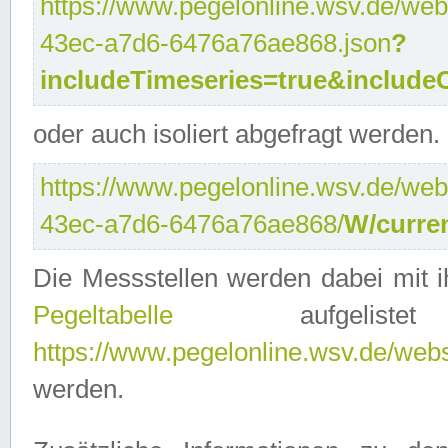
https://www.pegelonline.wsv.de/web
43ec-a7d6-6476a76ae868.json
?
includeTimeseries=true&include
oder auch isoliert abgefragt werden.
https://www.pegelonline.wsv.de/web
43ec-a7d6-6476a76ae868/
W/curre
Die Messstellen werden dabei mit ih
Pegeltabelle
aufgelist
https://www.pegelonline.wsv.de/webse
werden.