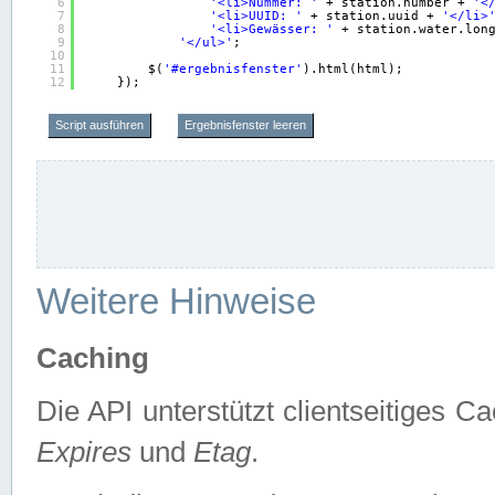
6
'<li>Nummer: '
+ station.number + 
'<
7
'<li>UUID: '
+ station.uuid + 
'</li>
8
'<li>Gewässer: '
+ station.water.lon
9
'</ul>'
;
10
11
$(
'#ergebnisfenster'
).html(html);
12
});
Script ausführen
Ergebnisfenster leeren
Weitere Hinweise
Caching
Die API unterstützt clientseitiges
Expires
und
Etag
.