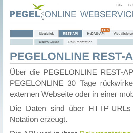
Hilfe
Lin
Überblick
REST-API
HyDAS-API
Visualisieru
User's Guide
Dokumentation
PEGELONLINE REST-AP
Über die PEGELONLINE REST-API 
PEGELONLINE 30 Tage rückwirkend
externen Webseite oder in einer mob
Die Daten sind über HTTP-URLs 
Notation erzeugt.