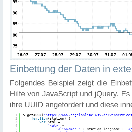
Einbettung der Daten in ext
Folgendes Beispiel zeigt die Einbe
Hilfe von JavaScript und jQuery. E
ihre UUID angefordert und diese inn
1
$.getJSON(
'
https://www.pegelonline.wsv.de/webservice
2
function
(station) {
3
var
html =
4
'<ul>'
+
5
'<li>Name: '
+ station.longname + 
'<