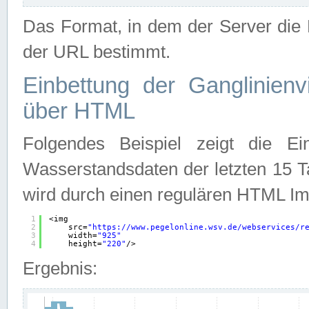
Das Format, in dem der Server die D
der URL bestimmt.
Einbettung der Ganglinienv
über HTML
Folgendes Beispiel zeigt die Ein
Wasserstandsdaten der letzten 15 T
wird durch einen regulären HTML Im
1
<img
2
src=
"
https://www.pegelonline.wsv.de/webservices/r
3
width=
"925"
4
height=
"220"
/>
Ergebnis: