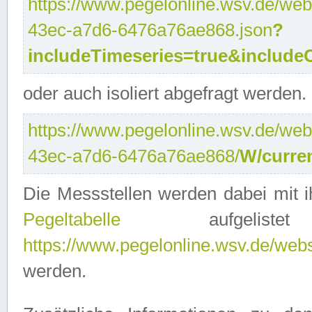
https://www.pegelonline.wsv.de/web
43ec-a7d6-6476a76ae868.json
?
includeTimeseries=true&include
oder auch isoliert abgefragt werden.
https://www.pegelonline.wsv.de/web
43ec-a7d6-6476a76ae868/
W/curre
Die Messstellen werden dabei mit ih
Pegeltabelle
aufgelist
https://www.pegelonline.wsv.de/webse
werden.