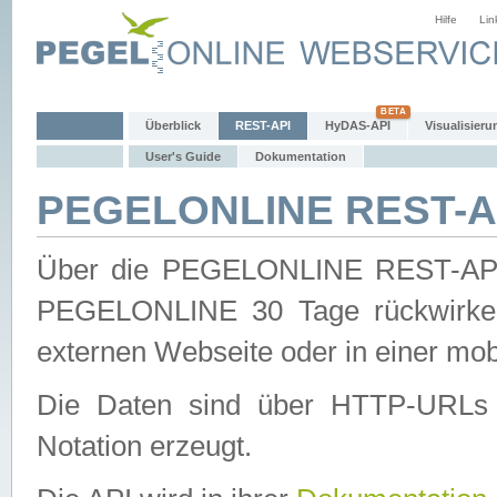
Hilfe
Lin
Überblick
REST-API
HyDAS-API
Visualisieru
User's Guide
Dokumentation
PEGELONLINE REST-AP
Über die PEGELONLINE REST-API 
PEGELONLINE 30 Tage rückwirkend
externen Webseite oder in einer mob
Die Daten sind über HTTP-URLs 
Notation erzeugt.