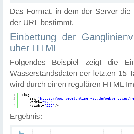
Das Format, in dem der Server die D
der URL bestimmt.
Einbettung der Ganglinienv
über HTML
Folgendes Beispiel zeigt die Ein
Wasserstandsdaten der letzten 15 T
wird durch einen regulären HTML Im
1
<img
2
src=
"
https://www.pegelonline.wsv.de/webservices/r
3
width=
"925"
4
height=
"220"
/>
Ergebnis: