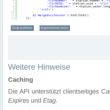
6
'<li>Nummer: '
+ station.number + 
'<
7
'<li>UUID: '
+ station.uuid + 
'</li>
8
'<li>Gewässer: '
+ station.water.lon
9
'</ul>'
;
10
11
$(
'#ergebnisfenster'
).html(html);
12
});
Script ausführen
Ergebnisfenster leeren
Weitere Hinweise
Caching
Die API unterstützt clientseitiges
Expires
und
Etag
.