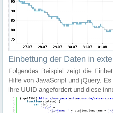
Einbettung der Daten in ext
Folgendes Beispiel zeigt die Einbe
Hilfe von JavaScript und jQuery. E
ihre UUID angefordert und diese inn
1
$.getJSON(
'
https://www.pegelonline.wsv.de/webservice
2
function
(station) {
3
var
html =
4
'<ul>'
+
5
'<li>Name: '
+ station.longname + 
'<