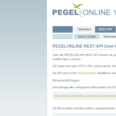
Überblick
REST-API
User's Guide
Dokumen
PEGELONLINE REST-API User's
Über die PEGELONLINE REST-API können die gewä
mobilen App zu nutzen.
Die Daten sind über HTTP-URLs adressierbar. Das
Die API wird in ihrer
Dokumentation
detaillierter be
Beispielabfragen
Eine Abfrage aller verfügbaren Messstellen von 
https://www.pegelonline.wsv.de/webservices/rest-
Die Messstellen enthalten weitere untergeordnet