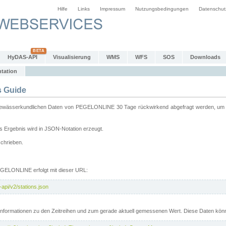
Hilfe
Links
Impressum
Nutzungsbedingungen
Datenschut
HyDAS-API
Visualisierung
WMS
WFS
SOS
Downloads
tation
 Guide
sserkundlichen Daten von PEGELONLINE 30 Tage rückwirkend abgefragt werden, um sie 
 Ergebnis wird in JSON-Notation erzeugt.
schrieben.
PEGELONLINE erfolgt mit dieser URL:
api/v2/stations.json
e Informationen zu den Zeitreihen und zum gerade aktuell gemessenen Wert. Diese Daten kö