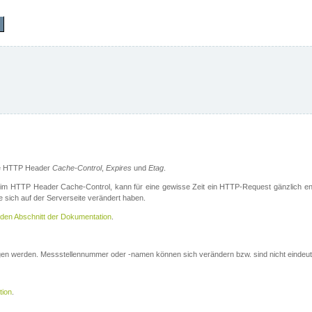
die HTTP Header
Cache-Control
,
Expires
und
Etag
.
m HTTP Header Cache-Control, kann für eine gewisse Zeit ein HTTP-Request gänzlich ent
 sich auf der Serverseite verändert haben.
den Abschnitt der Dokumentation
.
ogen werden. Messstellennummer oder -namen können sich verändern bzw. sind nicht eindeut
tion
.