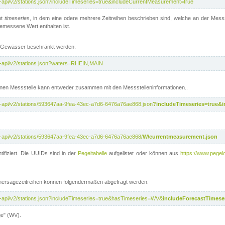
t-api/v2/stations.json?includeTimeseries=true&includeCurrentMeasurement=true
nt
timeseries
, in dem eine odere mehrere Zeitreihen beschrieben sind, welche an der Messs
 gemessene Wert enthalten ist.
te Gewässer beschränkt werden.
t-api/v2/stations.json?waters=RHEIN,MAIN
nen Messstelle kann entweder zusammen mit den Messstelleninformationen..
t-api/v2/stations/593647aa-9fea-43ec-a7d6-6476a76ae868.json
?includeTimeseries=true&
t-api/v2/stations/593647aa-9fea-43ec-a7d6-6476a76ae868/
W/currentmeasurement.json
tifiziert. Die UUIDs sind in der
Pegeltabelle
aufgelistet oder können aus
https://www.pegelo
rhersagezeitreihen können folgendermaßen abgefragt werden:
t-api/v2/stations.json?includeTimeseries=true&hasTimeseries=WV&
includeForecastTimeser
ge" (WV).