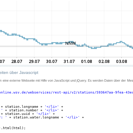
iten über Javascript
 in eine externe Webseite mit Hilfe von JavaScript und jQuery. Es werden Daten über der Me
online.wsv.de/webservices/rest-api/v2/stations/593647aa-9fea-43e
+ station.longname + 
'</li>'
+
 '
+ station.number + 
'</li>'
+
+ station.uuid + 
'</li>'
+
r: '
+ station.water.longname + 
'</li>'
+
).html(html);