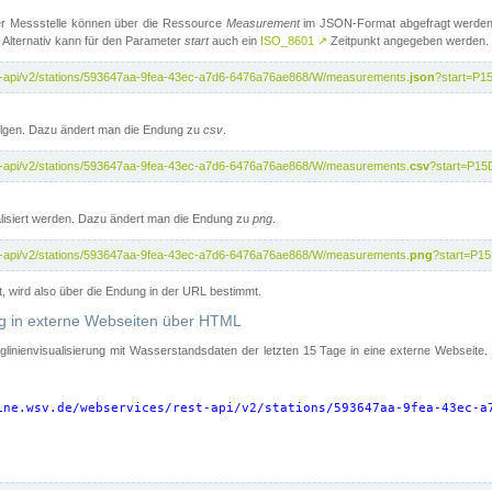
er Messstelle können über die Ressource
Measurement
im JSON-Format abgefragt werden.
 Alternativ kann für den Parameter
start
auch ein
ISO_8601
↗
Zeitpunkt angegeben werden.
st-api/v2/stations/593647aa-9fea-43ec-a7d6-6476a76ae868/W/measurements.
json
?start=P1
folgen. Dazu ändert man die Endung zu
csv
.
st-api/v2/stations/593647aa-9fea-43ec-a7d6-6476a76ae868/W/measurements.
csv
?start=P15
isiert werden. Dazu ändert man die Endung zu
png
.
st-api/v2/stations/593647aa-9fea-43ec-a7d6-6476a76ae868/W/measurements.
png
?start=P1
t, wird also über die Endung in der URL bestimmt.
ung in externe Webseiten über HTML
nglinienvisualisierung mit Wasserstandsdaten der letzten 15 Tage in eine externe Webseite
ine.wsv.de/webservices/rest-api/v2/stations/593647aa-9fea-43ec-a