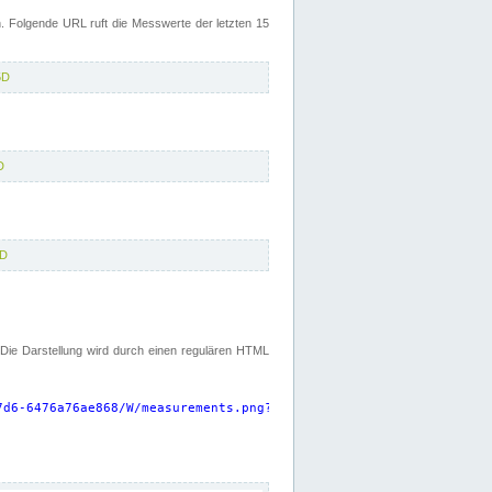
 Folgende URL ruft die Messwerte der letzten 15
5D
D
5D
. Die Darstellung wird durch einen regulären HTML
7d6-6476a76ae868/W/measurements.png?start=P15D&width=925&height=