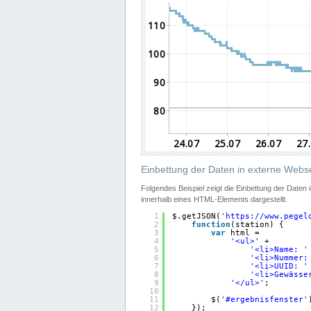
Einbettung der Daten in externe Webse
Folgendes Beispiel zeigt die Einbettung der Daten
innerhalb eines HTML-Elements dargestellt.
1
$.getJSON(
'
https://www.pegel
2
function
(station) {
3
var
html =
4
'<ul>'
+
5
'<li>Name: '
6
'<li>Nummer:
7
'<li>UUID: '
8
'<li>Gewässe
9
'</ul>'
;
10
11
$(
'#ergebnisfenster'
12
});