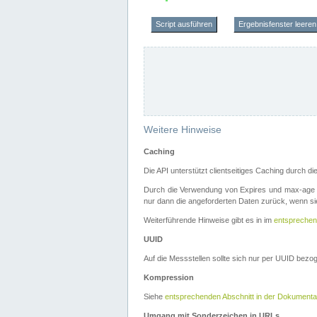
Script ausführen
Ergebnisfenster leeren
Weitere Hinweise
Caching
Die API unterstützt clientseitiges Caching durch 
Durch die Verwendung von Expires und max-age i
nur dann die angeforderten Daten zurück, wenn sie
Weiterführende Hinweise gibt es in im
entsprechen
UUID
Auf die Messstellen sollte sich nur per UUID bez
Kompression
Siehe
entsprechenden Abschnitt in der Dokumenta
Umgang mit Sonderzeichen in URLs