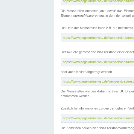
https://www.pegelonline.wsv.de/webservices/res
Die Messstellen enthalten jetzt jeweils das Eleme
Element
currentMeasurement
, in dem der aktuell
Die Liste der Messstellen kann z.B. auf bestimm
https://www.pegelonline.wsv.de/webservices/res
Der aktuelle gemessene Wasserstand einer einzel
https://www.pegelonline.wsv.de/webservices/res
oder auch isoliert abgefragt werden.
https://www.pegelonline.wsv.de/webservices/res
Die Messstellen werden dabei mit ihrer UUID iden
entnommen werden.
Zusätzliche Informationen zu den verfügbaren Vo
https://www.pegelonline.wsv.de/webservices/res
Die Zeitreihen heißen hier "Wasserstandvorhersa