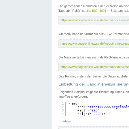
Die gemessenen Rohdaten einer Zeitreihe an ein
Tage ab ('P15D' ist eine
ISO_8601
↗
Zeitspanne.).
https://www.pegelonline.wsv.de/webservices/re
Alternativ kann der Abruf auch im CSV-Format er
https://www.pegelonline.wsv.de/webservices/re
Die Messwerte können auch als PNG-Image visual
https://www.pegelonline.wsv.de/webservices/re
Das Format, in dem der Server die Daten ausliefer
Einbettung der Ganglinienvisualisier
Folgendes Beispiel zeigt die Einbettung einer Ga
Img-Tag angefordert.
1
<img
2
src=
"
https://www.pegelonl
3
width=
"925"
4
height=
"220"
/>
Ergebnis: