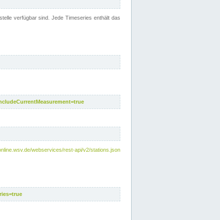
telle verfügbar sind. Jede Timeseries enthält das
includeCurrentMeasurement=true
nline.wsv.de/webservices/rest-api/v2/stations.json
ies=true