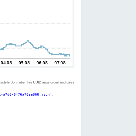
ssstelle Bonn über ihre UUID angefordert und diese
c-a7d6-6476a76ae868.json
'
,