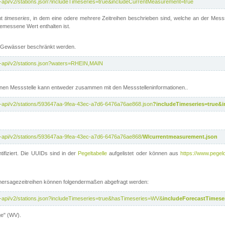
t-api/v2/stations.json?includeTimeseries=true&includeCurrentMeasurement=true
nt
timeseries
, in dem eine odere mehrere Zeitreihen beschrieben sind, welche an der Messs
 gemessene Wert enthalten ist.
te Gewässer beschränkt werden.
t-api/v2/stations.json?waters=RHEIN,MAIN
nen Messstelle kann entweder zusammen mit den Messstelleninformationen..
t-api/v2/stations/593647aa-9fea-43ec-a7d6-6476a76ae868.json
?includeTimeseries=true&
t-api/v2/stations/593647aa-9fea-43ec-a7d6-6476a76ae868/
W/currentmeasurement.json
tifiziert. Die UUIDs sind in der
Pegeltabelle
aufgelistet oder können aus
https://www.pegelo
rhersagezeitreihen können folgendermaßen abgefragt werden:
t-api/v2/stations.json?includeTimeseries=true&hasTimeseries=WV&
includeForecastTimeser
ge" (WV).