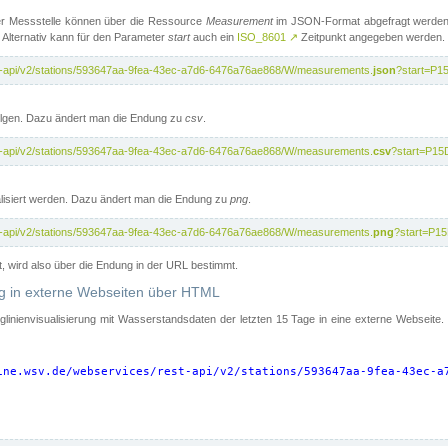
er Messstelle können über die Ressource
Measurement
im JSON-Format abgefragt werden.
 Alternativ kann für den Parameter
start
auch ein
ISO_8601
↗
Zeitpunkt angegeben werden.
st-api/v2/stations/593647aa-9fea-43ec-a7d6-6476a76ae868/W/measurements.
json
?start=P1
folgen. Dazu ändert man die Endung zu
csv
.
st-api/v2/stations/593647aa-9fea-43ec-a7d6-6476a76ae868/W/measurements.
csv
?start=P15
isiert werden. Dazu ändert man die Endung zu
png
.
st-api/v2/stations/593647aa-9fea-43ec-a7d6-6476a76ae868/W/measurements.
png
?start=P1
t, wird also über die Endung in der URL bestimmt.
ung in externe Webseiten über HTML
nglinienvisualisierung mit Wasserstandsdaten der letzten 15 Tage in eine externe Webseite
ine.wsv.de/webservices/rest-api/v2/stations/593647aa-9fea-43ec-a