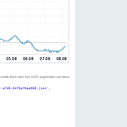
ssstelle Bonn über ihre UUID angefordert und diese
c-a7d6-6476a76ae868.json
'
,