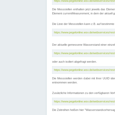
https://www.pegelonline.wsv.de/webservices/res
Die Messstellen enthalten jetzt jeweils das Eleme
Element
currentMeasurement
, in dem der aktuell
Die Liste der Messstellen kann z.B. auf bestimm
https://www.pegelonline.wsv.de/webservices/res
Der aktuelle gemessene Wasserstand einer einzel
https://www.pegelonline.wsv.de/webservices/res
oder auch isoliert abgefragt werden.
https://www.pegelonline.wsv.de/webservices/res
Die Messstellen werden dabei mit ihrer UUID iden
entnommen werden.
Zusätzliche Informationen zu den verfügbaren Vo
https://www.pegelonline.wsv.de/webservices/res
Die Zeitreihen heißen hier "Wasserstandvorhersa