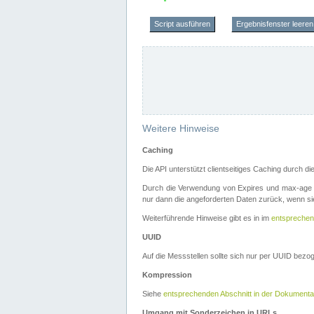
Script ausführen
Ergebnisfenster leeren
Weitere Hinweise
Caching
Die API unterstützt clientseitiges Caching durch 
Durch die Verwendung von Expires und max-age i
nur dann die angeforderten Daten zurück, wenn sie
Weiterführende Hinweise gibt es in im
entsprechen
UUID
Auf die Messstellen sollte sich nur per UUID bez
Kompression
Siehe
entsprechenden Abschnitt in der Dokumenta
Umgang mit Sonderzeichen in URLs