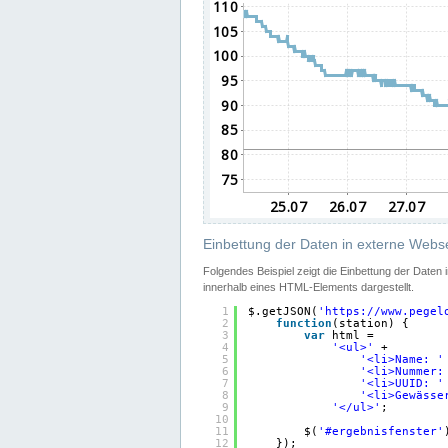
Einbettung der Daten in externe Webse
Folgendes Beispiel zeigt die Einbettung der Daten
innerhalb eines HTML-Elements dargestellt.
1
$.getJSON(
'
https://www.pegel
2
function
(station) {
3
var
html =
4
'<ul>'
+
5
'<li>Name: '
6
'<li>Nummer:
7
'<li>UUID: '
8
'<li>Gewässe
9
'</ul>'
;
10
11
$(
'#ergebnisfenster'
12
});