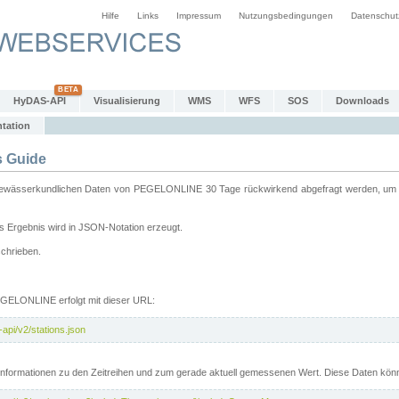
Hilfe
Links
Impressum
Nutzungsbedingungen
Datenschut
HyDAS-API
Visualisierung
WMS
WFS
SOS
Downloads
tation
 Guide
sserkundlichen Daten von PEGELONLINE 30 Tage rückwirkend abgefragt werden, um sie 
 Ergebnis wird in JSON-Notation erzeugt.
schrieben.
PEGELONLINE erfolgt mit dieser URL:
api/v2/stations.json
e Informationen zu den Zeitreihen und zum gerade aktuell gemessenen Wert. Diese Daten kö