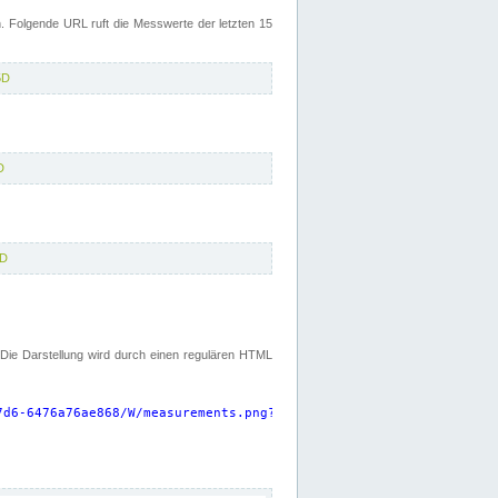
 Folgende URL ruft die Messwerte der letzten 15
5D
D
5D
. Die Darstellung wird durch einen regulären HTML
7d6-6476a76ae868/W/measurements.png?start=P15D&width=925&height=