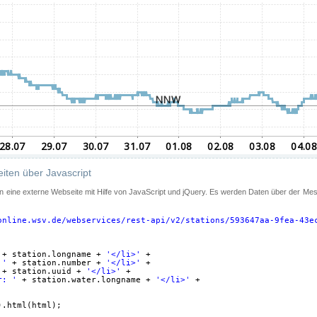
iten über Javascript
 in eine externe Webseite mit Hilfe von JavaScript und jQuery. Es werden Daten über der Me
online.wsv.de/webservices/rest-api/v2/stations/593647aa-9fea-43e
+ station.longname + 
'</li>'
+
 '
+ station.number + 
'</li>'
+
+ station.uuid + 
'</li>'
+
r: '
+ station.water.longname + 
'</li>'
+
).html(html);