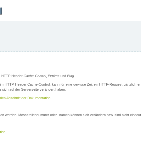
die HTTP Header
Cache-Control
,
Expires
und
Etag
.
m HTTP Header Cache-Control, kann für eine gewisse Zeit ein HTTP-Request gänzlich ent
 sich auf der Serverseite verändert haben.
den Abschnitt der Dokumentation
.
ogen werden. Messstellennummer oder -namen können sich verändern bzw. sind nicht eindeut
tion
.