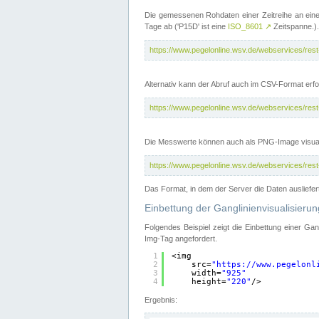
Die gemessenen Rohdaten einer Zeitreihe an ein
Tage ab ('P15D' ist eine
ISO_8601
↗
Zeitspanne.).
https://www.pegelonline.wsv.de/webservices/re
Alternativ kann der Abruf auch im CSV-Format er
https://www.pegelonline.wsv.de/webservices/re
Die Messwerte können auch als PNG-Image visual
https://www.pegelonline.wsv.de/webservices/re
Das Format, in dem der Server die Daten ausliefer
Einbettung der Ganglinienvisualisier
Folgendes Beispiel zeigt die Einbettung einer Ga
Img-Tag angefordert.
1
<img
2
src=
"
https://www.pegelonl
3
width=
"925"
4
height=
"220"
/>
Ergebnis: