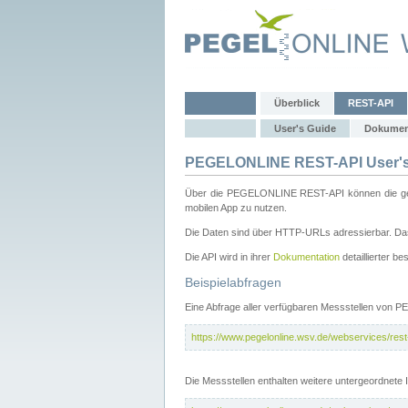
Überblick
REST-API
User's Guide
Dokumen
PEGELONLINE REST-API User's
Über die PEGELONLINE REST-API können die gewä
mobilen App zu nutzen.
Die Daten sind über HTTP-URLs adressierbar. Das
Die API wird in ihrer
Dokumentation
detaillierter be
Beispielabfragen
Eine Abfrage aller verfügbaren Messstellen von 
https://www.pegelonline.wsv.de/webservices/rest-
Die Messstellen enthalten weitere untergeordnet