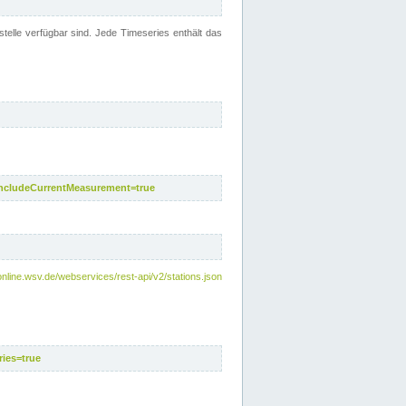
telle verfügbar sind. Jede Timeseries enthält das
includeCurrentMeasurement=true
nline.wsv.de/webservices/rest-api/v2/stations.json
ies=true