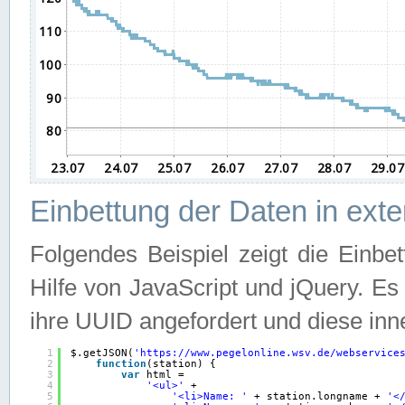
Einbettung der Daten in ext
Folgendes Beispiel zeigt die Einbe
Hilfe von JavaScript und jQuery. E
ihre UUID angefordert und diese inn
1
$.getJSON(
'
https://www.pegelonline.wsv.de/webservice
2
function
(station) {
3
var
html =
4
'<ul>'
+
5
'<li>Name: '
+ station.longname + 
'<