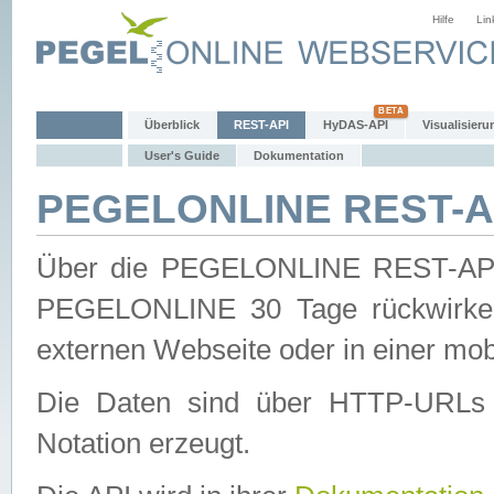
Hilfe
Lin
Überblick
REST-API
HyDAS-API
Visualisieru
User's Guide
Dokumentation
PEGELONLINE REST-AP
Über die PEGELONLINE REST-API 
PEGELONLINE 30 Tage rückwirkend
externen Webseite oder in einer mob
Die Daten sind über HTTP-URLs 
Notation erzeugt.