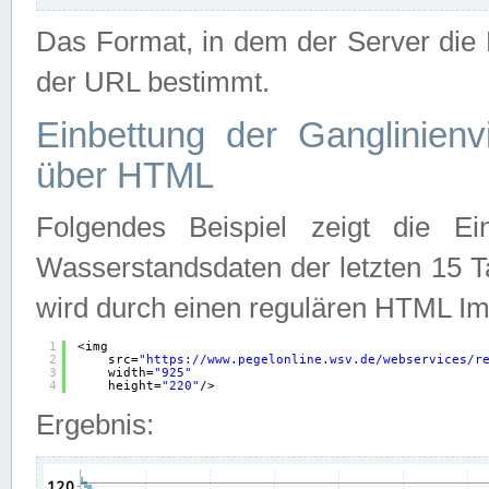
Das Format, in dem der Server die D
der URL bestimmt.
Einbettung der Ganglinienv
über HTML
Folgendes Beispiel zeigt die Ein
Wasserstandsdaten der letzten 15 T
wird durch einen regulären HTML Im
1
<img
2
src=
"
https://www.pegelonline.wsv.de/webservices/r
3
width=
"925"
4
height=
"220"
/>
Ergebnis: