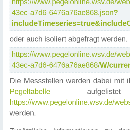
https://www.pegelonline.wsv.de/web
43ec-a7d6-6476a76ae868.json
?
includeTimeseries=true&include
oder auch isoliert abgefragt werden.
https://www.pegelonline.wsv.de/web
43ec-a7d6-6476a76ae868/
W/curre
Die Messstellen werden dabei mit ih
Pegeltabelle
aufgelist
https://www.pegelonline.wsv.de/webse
werden.