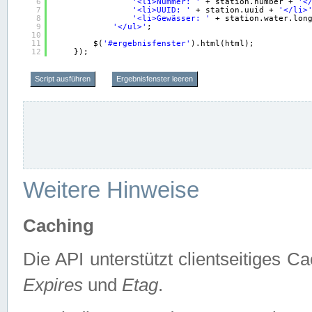
6
'<li>Nummer: '
+ station.number + 
'<
7
'<li>UUID: '
+ station.uuid + 
'</li>
8
'<li>Gewässer: '
+ station.water.lon
9
'</ul>'
;
10
11
$(
'#ergebnisfenster'
).html(html);
12
});
Script ausführen
Ergebnisfenster leeren
Weitere Hinweise
Caching
Die API unterstützt clientseitiges
Expires
und
Etag
.