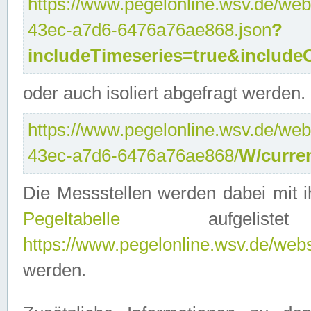
https://www.pegelonline.wsv.de/web
43ec-a7d6-6476a76ae868.json
?
includeTimeseries=true&include
oder auch isoliert abgefragt werden.
https://www.pegelonline.wsv.de/web
43ec-a7d6-6476a76ae868/
W/curre
Die Messstellen werden dabei mit ih
Pegeltabelle
aufgelist
https://www.pegelonline.wsv.de/webse
werden.