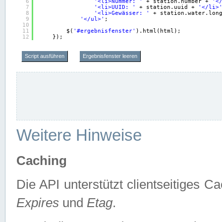
6
'<li>Nummer: '
+ station.number + 
'<
7
'<li>UUID: '
+ station.uuid + 
'</li>
8
'<li>Gewässer: '
+ station.water.lon
9
'</ul>'
;
10
11
$(
'#ergebnisfenster'
).html(html);
12
});
Script ausführen
Ergebnisfenster leeren
Weitere Hinweise
Caching
Die API unterstützt clientseitiges
Expires
und
Etag
.