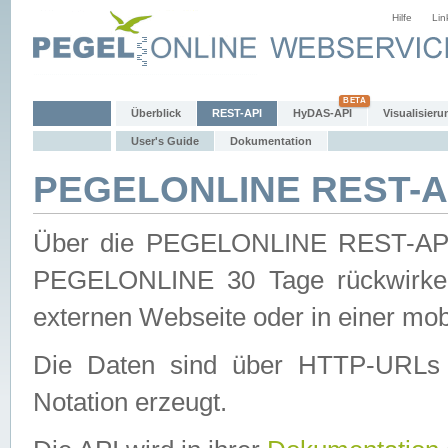
Hilfe
Lin
Überblick
REST-API
HyDAS-API
Visualisieru
User's Guide
Dokumentation
PEGELONLINE REST-AP
Über die PEGELONLINE REST-API 
PEGELONLINE 30 Tage rückwirkend
externen Webseite oder in einer mob
Die Daten sind über HTTP-URLs 
Notation erzeugt.