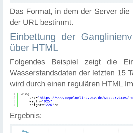
Das Format, in dem der Server die D
der URL bestimmt.
Einbettung der Ganglinienv
über HTML
Folgendes Beispiel zeigt die Ein
Wasserstandsdaten der letzten 15 T
wird durch einen regulären HTML Im
1
<img
2
src=
"
https://www.pegelonline.wsv.de/webservices/r
3
width=
"925"
4
height=
"220"
/>
Ergebnis: