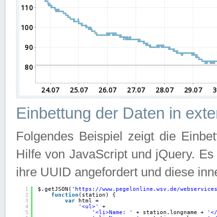
Einbettung der Daten in ext
Folgendes Beispiel zeigt die Einbe
Hilfe von JavaScript und jQuery. E
ihre UUID angefordert und diese inn
1
$.getJSON(
'
https://www.pegelonline.wsv.de/webservice
2
function
(station) {
3
var
html =
4
'<ul>'
+
5
'<li>Name: '
+ station.longname + 
'<