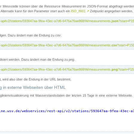
er Messstelle können über die Ressource
Measurement
im JSON-Format abgefragt werden.
 Alternativ kann für den Parameter
start
auch ein
ISO_8601
↗
Zeitpunkt angegeben werden.
st-api/v2/stations/593647aa-9fea-43ec-a7d6-6476a76ae868/W/measurements.
json
?start=P1
folgen. Dazu ändert man die Endung zu
csv
.
st-api/v2/stations/593647aa-9fea-43ec-a7d6-6476a76ae868/W/measurements.
csv
?start=P15
isiert werden. Dazu ändert man die Endung zu
png
.
st-api/v2/stations/593647aa-9fea-43ec-a7d6-6476a76ae868/W/measurements.
png
?start=P1
t, wird also über die Endung in der URL bestimmt.
ung in externe Webseiten über HTML
nglinienvisualisierung mit Wasserstandsdaten der letzten 15 Tage in eine externe Webseite
ine.wsv.de/webservices/rest-api/v2/stations/593647aa-9fea-43ec-a