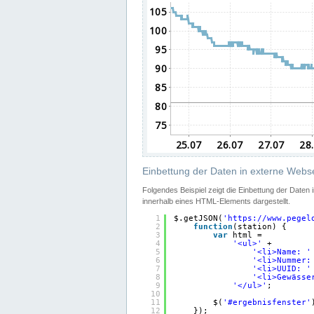
Einbettung der Daten in externe Webse
Folgendes Beispiel zeigt die Einbettung der Daten
innerhalb eines HTML-Elements dargestellt.
1
$.getJSON(
'
https://www.pegel
2
function
(station) {
3
var
html =
4
'<ul>'
+
5
'<li>Name: '
6
'<li>Nummer:
7
'<li>UUID: '
8
'<li>Gewässe
9
'</ul>'
;
10
11
$(
'#ergebnisfenster'
12
});