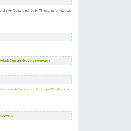
telle verfügbar sind. Jede Timeseries enthält das
includeCurrentMeasurement=true
nline.wsv.de/webservices/rest-api/v2/stations.json
ies=true