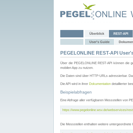
Überblick
REST-API
User's Guide
Dokumen
PEGELONLINE REST-API User's
Über die PEGELONLINE REST-API können die gewä
mobilen App zu nutzen.
Die Daten sind über HTTP-URLs adressierbar. Das
Die API wird in ihrer
Dokumentation
detaillierter be
Beispielabfragen
Eine Abfrage aller verfügbaren Messstellen von 
https://www.pegelonline.wsv.de/webservices/rest-
Die Messstellen enthalten weitere untergeordnet