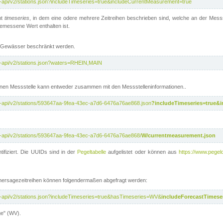
t-api/v2/stations.json?includeTimeseries=true&includeCurrentMeasurement=true
nt
timeseries
, in dem eine odere mehrere Zeitreihen beschrieben sind, welche an der Messs
 gemessene Wert enthalten ist.
te Gewässer beschränkt werden.
t-api/v2/stations.json?waters=RHEIN,MAIN
nen Messstelle kann entweder zusammen mit den Messstelleninformationen..
t-api/v2/stations/593647aa-9fea-43ec-a7d6-6476a76ae868.json
?includeTimeseries=true&
t-api/v2/stations/593647aa-9fea-43ec-a7d6-6476a76ae868/
W/currentmeasurement.json
tifiziert. Die UUIDs sind in der
Pegeltabelle
aufgelistet oder können aus
https://www.pegelo
rhersagezeitreihen können folgendermaßen abgefragt werden:
t-api/v2/stations.json?includeTimeseries=true&hasTimeseries=WV&
includeForecastTimeser
ge" (WV).