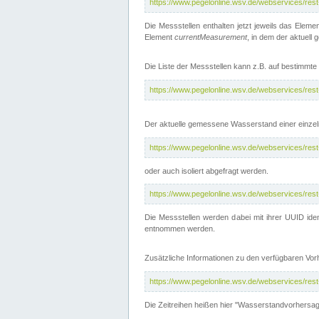
https://www.pegelonline.wsv.de/webservices/res
Die Messstellen enthalten jetzt jeweils das Eleme
Element
currentMeasurement
, in dem der aktuell
Die Liste der Messstellen kann z.B. auf bestimm
https://www.pegelonline.wsv.de/webservices/res
Der aktuelle gemessene Wasserstand einer einzel
https://www.pegelonline.wsv.de/webservices/res
oder auch isoliert abgefragt werden.
https://www.pegelonline.wsv.de/webservices/res
Die Messstellen werden dabei mit ihrer UUID iden
entnommen werden.
Zusätzliche Informationen zu den verfügbaren Vo
https://www.pegelonline.wsv.de/webservices/res
Die Zeitreihen heißen hier "Wasserstandvorhersa