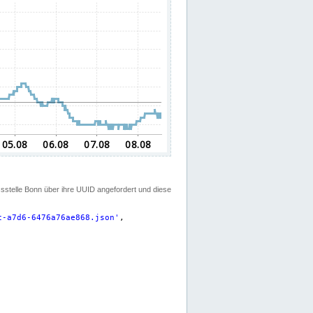
ssstelle Bonn über ihre UUID angefordert und diese
c-a7d6-6476a76ae868.json
'
,