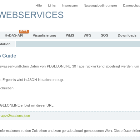
Hilfe
Links
Impressum
Nutzungsbedingungen
Datenschut
HyDAS-API
Visualisierung
WMS
WFS
SOS
Downloads
tation
 Guide
sserkundlichen Daten von PEGELONLINE 30 Tage rückwirkend abgefragt werden, um sie 
 Ergebnis wird in JSON-Notation erzeugt.
schrieben.
PEGELONLINE erfolgt mit dieser URL:
api/v2/stations.json
e Informationen zu den Zeitreihen und zum gerade aktuell gemessenen Wert. Diese Daten kö