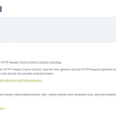
die HTTP Header
Cache-Control
,
Expires
und
Etag
.
m HTTP Header Cache-Control, kann für eine gewisse Zeit ein HTTP-Request gänzlich ent
 sich auf der Serverseite verändert haben.
den Abschnitt der Dokumentation
.
ogen werden. Messstellennummer oder -namen können sich verändern bzw. sind nicht eindeut
tion
.