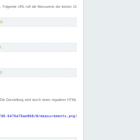
 Folgende URL ruft die Messwerte der letzten 15
5D
D
5D
. Die Darstellung wird durch einen regulären HTML
7d6-6476a76ae868/W/measurements.png?start=P15D&width=925&height=