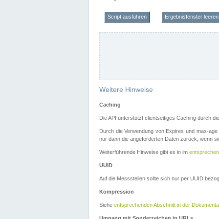
Script ausführen
Ergebnisfenster leeren
Weitere Hinweise
Caching
Die API unterstützt clientseitiges Caching durch 
Durch die Verwendung von Expires und max-age i
nur dann die angeforderten Daten zurück, wenn sie
Weiterführende Hinweise gibt es in im
entsprechen
UUID
Auf die Messstellen sollte sich nur per UUID bez
Kompression
Siehe
entsprechenden Abschnitt in der Dokumenta
Umgang mit Sonderzeichen in URLs