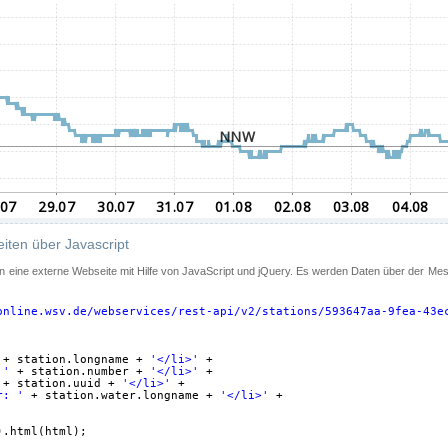
iten über Javascript
 in eine externe Webseite mit Hilfe von JavaScript und jQuery. Es werden Daten über der Me
online.wsv.de/webservices/rest-api/v2/stations/593647aa-9fea-43e
+ station.longname + 
'</li>'
+
 '
+ station.number + 
'</li>'
+
+ station.uuid + 
'</li>'
+
r: '
+ station.water.longname + 
'</li>'
+
).html(html);