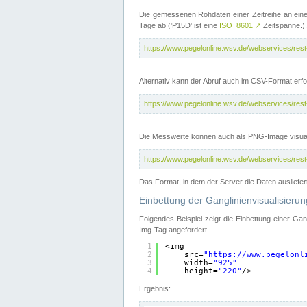
Die gemessenen Rohdaten einer Zeitreihe an ein
Tage ab ('P15D' ist eine
ISO_8601
↗
Zeitspanne.).
https://www.pegelonline.wsv.de/webservices/re
Alternativ kann der Abruf auch im CSV-Format er
https://www.pegelonline.wsv.de/webservices/re
Die Messwerte können auch als PNG-Image visual
https://www.pegelonline.wsv.de/webservices/re
Das Format, in dem der Server die Daten ausliefer
Einbettung der Ganglinienvisualisier
Folgendes Beispiel zeigt die Einbettung einer Ga
Img-Tag angefordert.
1
<img
2
src=
"
https://www.pegelonl
3
width=
"925"
4
height=
"220"
/>
Ergebnis: