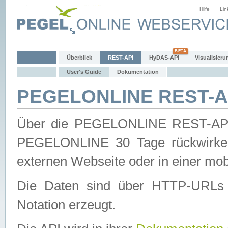
Hilfe
Lin
Überblick
REST-API
HyDAS-API
Visualisieru
User's Guide
Dokumentation
PEGELONLINE REST-AP
Über die PEGELONLINE REST-API 
PEGELONLINE 30 Tage rückwirkend
externen Webseite oder in einer mob
Die Daten sind über HTTP-URLs 
Notation erzeugt.