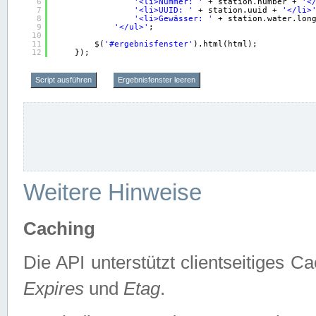
6
'<li>Nummer: '
+ station.number + 
'<
7
'<li>UUID: '
+ station.uuid + 
'</li>
8
'<li>Gewässer: '
+ station.water.lon
9
'</ul>'
;
10
11
$(
'#ergebnisfenster'
).html(html);
12
});
Script ausführen
Ergebnisfenster leeren
Weitere Hinweise
Caching
Die API unterstützt clientseitiges
Expires
und
Etag
.