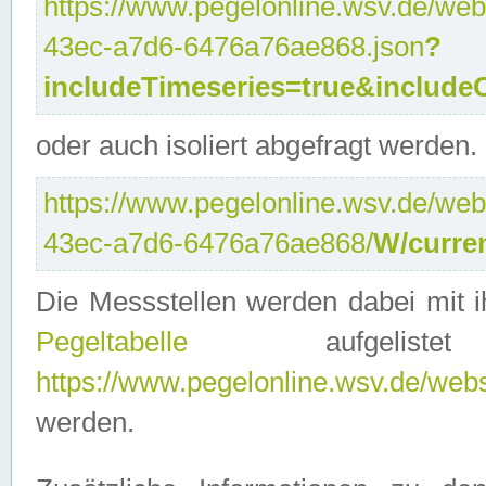
https://www.pegelonline.wsv.de/web
43ec-a7d6-6476a76ae868.json
?
includeTimeseries=true&include
oder auch isoliert abgefragt werden.
https://www.pegelonline.wsv.de/web
43ec-a7d6-6476a76ae868/
W/curre
Die Messstellen werden dabei mit ih
Pegeltabelle
aufgelist
https://www.pegelonline.wsv.de/webse
werden.