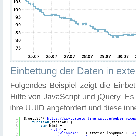
Einbettung der Daten in ext
Folgendes Beispiel zeigt die Einbe
Hilfe von JavaScript und jQuery. E
ihre UUID angefordert und diese inn
1
$.getJSON(
'
https://www.pegelonline.wsv.de/webservice
2
function
(station) {
3
var
html =
4
'<ul>'
+
5
'<li>Name: '
+ station.longname + 
'<