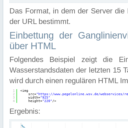
Das Format, in dem der Server die D
der URL bestimmt.
Einbettung der Ganglinienv
über HTML
Folgendes Beispiel zeigt die Ein
Wasserstandsdaten der letzten 15 T
wird durch einen regulären HTML Im
1
<img
2
src=
"
https://www.pegelonline.wsv.de/webservices/r
3
width=
"925"
4
height=
"220"
/>
Ergebnis: