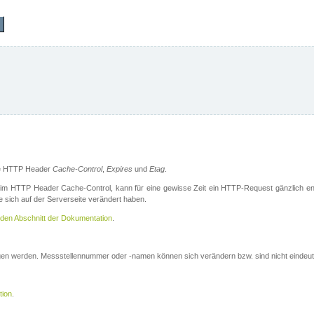
die HTTP Header
Cache-Control
,
Expires
und
Etag
.
m HTTP Header Cache-Control, kann für eine gewisse Zeit ein HTTP-Request gänzlich ent
 sich auf der Serverseite verändert haben.
den Abschnitt der Dokumentation
.
ogen werden. Messstellennummer oder -namen können sich verändern bzw. sind nicht eindeut
tion
.