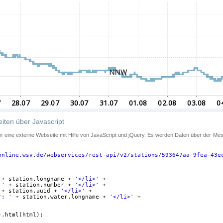
iten über Javascript
 in eine externe Webseite mit Hilfe von JavaScript und jQuery. Es werden Daten über der Me
online.wsv.de/webservices/rest-api/v2/stations/593647aa-9fea-43e
+ station.longname + 
'</li>'
+
 '
+ station.number + 
'</li>'
+
+ station.uuid + 
'</li>'
+
r: '
+ station.water.longname + 
'</li>'
+
).html(html);