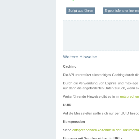
Script ausführen
Ergebnisfenster leeren
Weitere Hinweise
Caching
Die API unterstützt clientseitiges Caching durch 
Durch die Verwendung von Expires und max-age i
nur dann die angeforderten Daten zurück, wenn sie
Weiterführende Hinweise gibt es in im
entsprechen
UUID
Auf die Messstellen sollte sich nur per UUID bez
Kompression
Siehe
entsprechenden Abschnitt in der Dokumenta
Umgang mit Sonderzeichen in URLs