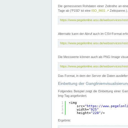
Die gemessenen Rohdaten einer Zeitreihe an ein
Tage ab ('P15D' ist eine
ISO_8601
↗
Zeitspanne.).
https://www.pegelonline.wsv.de/webservices/re
Alternativ kann der Abruf auch im CSV-Format er
https://www.pegelonline.wsv.de/webservices/re
Die Messwerte können auch als PNG-Image visual
https://www.pegelonline.wsv.de/webservices/re
Das Format, in dem der Server die Daten ausliefer
Einbettung der Ganglinienvisualisier
Folgendes Beispiel zeigt die Einbettung einer Ga
Img-Tag angefordert.
1
<img
2
src=
"
https://www.pegelonl
3
width=
"925"
4
height=
"220"
/>
Ergebnis: