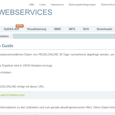
Hilfe
Links
Impressum
Nutzungsbedingungen
Datenschut
HyDAS-API
Visualisierung
WMS
WFS
SOS
Downloads
tation
 Guide
sserkundlichen Daten von PEGELONLINE 30 Tage rückwirkend abgefragt werden, um sie 
 Ergebnis wird in JSON-Notation erzeugt.
schrieben.
PEGELONLINE erfolgt mit dieser URL:
api/v2/stations.json
e Informationen zu den Zeitreihen und zum gerade aktuell gemessenen Wert. Diese Daten kö