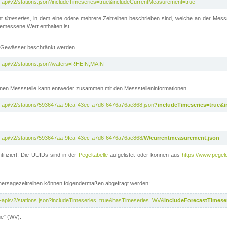
t-api/v2/stations.json?includeTimeseries=true&includeCurrentMeasurement=true
nt
timeseries
, in dem eine odere mehrere Zeitreihen beschrieben sind, welche an der Messs
 gemessene Wert enthalten ist.
te Gewässer beschränkt werden.
t-api/v2/stations.json?waters=RHEIN,MAIN
nen Messstelle kann entweder zusammen mit den Messstelleninformationen..
t-api/v2/stations/593647aa-9fea-43ec-a7d6-6476a76ae868.json
?includeTimeseries=true&
t-api/v2/stations/593647aa-9fea-43ec-a7d6-6476a76ae868/
W/currentmeasurement.json
tifiziert. Die UUIDs sind in der
Pegeltabelle
aufgelistet oder können aus
https://www.pegelo
rhersagezeitreihen können folgendermaßen abgefragt werden:
t-api/v2/stations.json?includeTimeseries=true&hasTimeseries=WV&
includeForecastTimeser
ge" (WV).