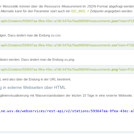
er Messstelle können über die Ressource
Measurement
im JSON-Format abgefragt werden.
 Alternativ kann für den Parameter
start
auch ein
ISO_8601
↗
Zeitpunkt angegeben werden.
st-api/v2/stations/593647aa-9fea-43ec-a7d6-6476a76ae868/W/measurements.
json
?start=P1
folgen. Dazu ändert man die Endung zu
csv
.
st-api/v2/stations/593647aa-9fea-43ec-a7d6-6476a76ae868/W/measurements.
csv
?start=P15
isiert werden. Dazu ändert man die Endung zu
png
.
st-api/v2/stations/593647aa-9fea-43ec-a7d6-6476a76ae868/W/measurements.
png
?start=P1
t, wird also über die Endung in der URL bestimmt.
ung in externe Webseiten über HTML
nglinienvisualisierung mit Wasserstandsdaten der letzten 15 Tage in eine externe Webseite
ine.wsv.de/webservices/rest-api/v2/stations/593647aa-9fea-43ec-a