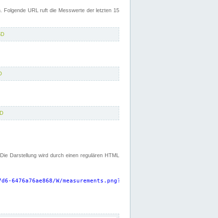
 Folgende URL ruft die Messwerte der letzten 15
5D
D
5D
. Die Darstellung wird durch einen regulären HTML
7d6-6476a76ae868/W/measurements.png?start=P15D&width=925&height=