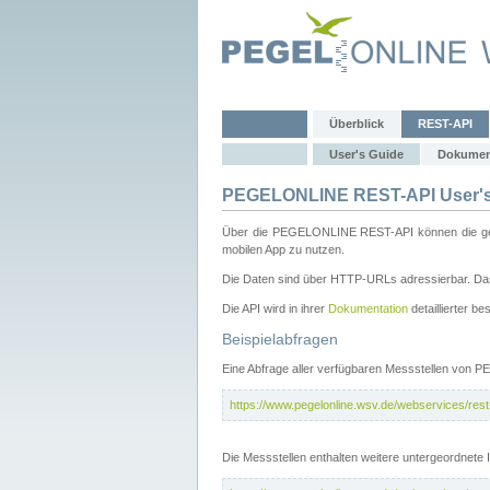
Überblick
REST-API
User's Guide
Dokumen
PEGELONLINE REST-API User's
Über die PEGELONLINE REST-API können die gewä
mobilen App zu nutzen.
Die Daten sind über HTTP-URLs adressierbar. Das
Die API wird in ihrer
Dokumentation
detaillierter be
Beispielabfragen
Eine Abfrage aller verfügbaren Messstellen von 
https://www.pegelonline.wsv.de/webservices/rest-
Die Messstellen enthalten weitere untergeordnet