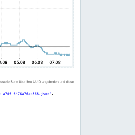
ssstelle Bonn über ihre UUID angefordert und diese
c-a7d6-6476a76ae868.json
'
,