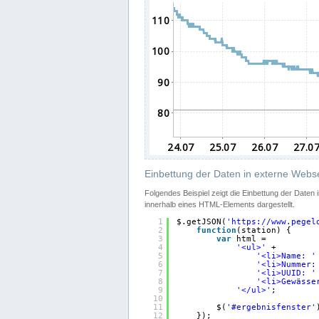
Einbettung der Daten in externe Webse
Folgendes Beispiel zeigt die Einbettung der Daten
innerhalb eines HTML-Elements dargestellt.
1
$.getJSON(
'
https://www.pegel
2
function
(station) {
3
var
html =
4
'<ul>'
+
5
'<li>Name: '
6
'<li>Nummer:
7
'<li>UUID: '
8
'<li>Gewässe
9
'</ul>'
;
10
11
$(
'#ergebnisfenster'
12
});