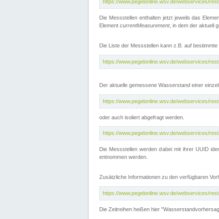
https://www.pegelonline.wsv.de/webservices/res
Die Messstellen enthalten jetzt jeweils das Eleme
Element
currentMeasurement
, in dem der aktuell
Die Liste der Messstellen kann z.B. auf bestimm
https://www.pegelonline.wsv.de/webservices/res
Der aktuelle gemessene Wasserstand einer einzel
https://www.pegelonline.wsv.de/webservices/res
oder auch isoliert abgefragt werden.
https://www.pegelonline.wsv.de/webservices/res
Die Messstellen werden dabei mit ihrer UUID iden
entnommen werden.
Zusätzliche Informationen zu den verfügbaren Vo
https://www.pegelonline.wsv.de/webservices/res
Die Zeitreihen heißen hier "Wasserstandvorhersa