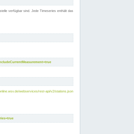
telle verfügbar sind. Jede Timeseries enthält das
includeCurrentMeasurement=true
nline.wsv.de/webservices/rest-api/v2/stations.json
ies=true