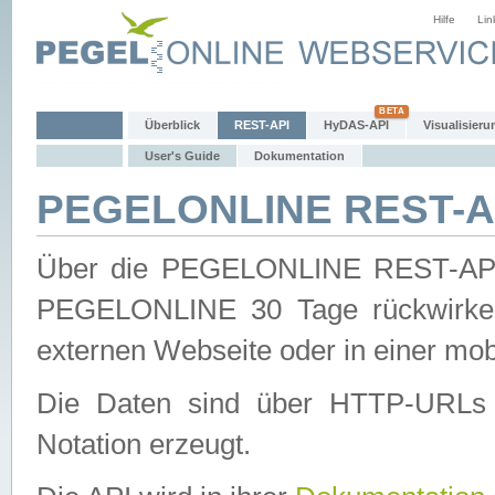
Hilfe
Lin
Überblick
REST-API
HyDAS-API
Visualisieru
User's Guide
Dokumentation
PEGELONLINE REST-AP
Über die PEGELONLINE REST-API 
PEGELONLINE 30 Tage rückwirkend
externen Webseite oder in einer mob
Die Daten sind über HTTP-URLs 
Notation erzeugt.