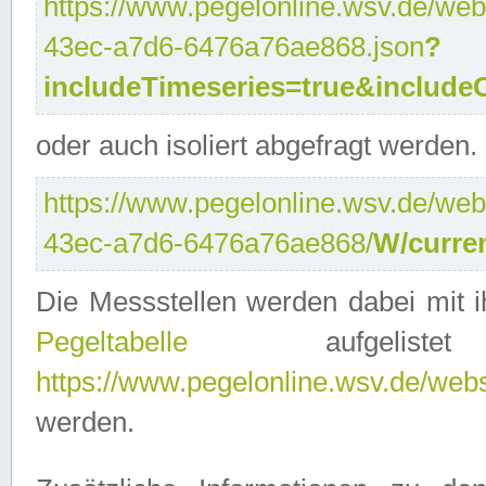
https://www.pegelonline.wsv.de/web
43ec-a7d6-6476a76ae868.json
?
includeTimeseries=true&include
oder auch isoliert abgefragt werden.
https://www.pegelonline.wsv.de/web
43ec-a7d6-6476a76ae868/
W/curre
Die Messstellen werden dabei mit ih
Pegeltabelle
aufgelist
https://www.pegelonline.wsv.de/webse
werden.