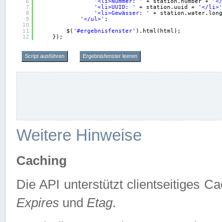
6
'<li>Nummer: '
+ station.number + 
'<
7
'<li>UUID: '
+ station.uuid + 
'</li>
8
'<li>Gewässer: '
+ station.water.lon
9
'</ul>'
;
10
11
$(
'#ergebnisfenster'
).html(html);
12
});
Script ausführen
Ergebnisfenster leeren
Weitere Hinweise
Caching
Die API unterstützt clientseitiges
Expires
und
Etag
.