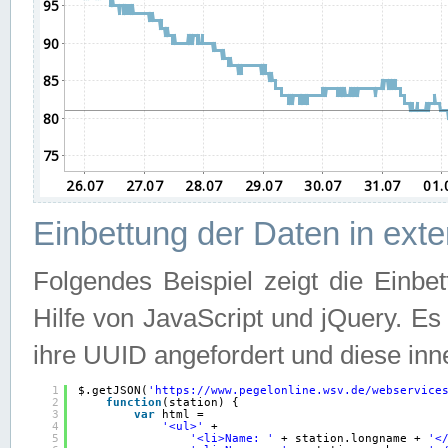
Einbettung der Daten in ext
Folgendes Beispiel zeigt die Einbe
Hilfe von JavaScript und jQuery. E
ihre UUID angefordert und diese inn
1
$.getJSON(
'
https://www.pegelonline.wsv.de/webservice
2
function
(station) {
3
var
html =
4
'<ul>'
+
5
'<li>Name: '
+ station.longname + 
'<