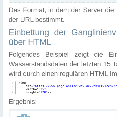
Das Format, in dem der Server die D
der URL bestimmt.
Einbettung der Ganglinienv
über HTML
Folgendes Beispiel zeigt die Ein
Wasserstandsdaten der letzten 15 T
wird durch einen regulären HTML Im
1
<img
2
src=
"
https://www.pegelonline.wsv.de/webservices/r
3
width=
"925"
4
height=
"220"
/>
Ergebnis: