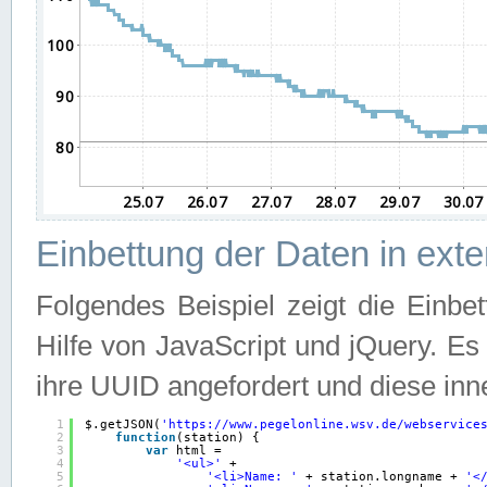
Einbettung der Daten in ext
Folgendes Beispiel zeigt die Einbe
Hilfe von JavaScript und jQuery. E
ihre UUID angefordert und diese inn
1
$.getJSON(
'
https://www.pegelonline.wsv.de/webservice
2
function
(station) {
3
var
html =
4
'<ul>'
+
5
'<li>Name: '
+ station.longname + 
'<