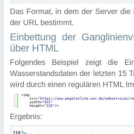
Das Format, in dem der Server die D
der URL bestimmt.
Einbettung der Ganglinienv
über HTML
Folgendes Beispiel zeigt die Ein
Wasserstandsdaten der letzten 15 T
wird durch einen regulären HTML Im
1
<img
2
src=
"
https://www.pegelonline.wsv.de/webservices/r
3
width=
"925"
4
height=
"220"
/>
Ergebnis: