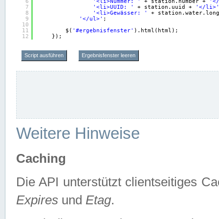
6
'<li>Nummer: '
+ station.number + 
'<
7
'<li>UUID: '
+ station.uuid + 
'</li>
8
'<li>Gewässer: '
+ station.water.lon
9
'</ul>'
;
10
11
$(
'#ergebnisfenster'
).html(html);
12
});
Script ausführen
Ergebnisfenster leeren
Weitere Hinweise
Caching
Die API unterstützt clientseitiges
Expires
und
Etag
.