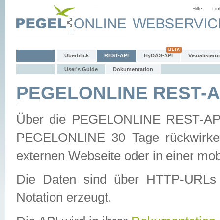
Hilfe
Lin
Überblick
REST-API
HyDAS-API
Visualisieru
User's Guide
Dokumentation
PEGELONLINE REST-AP
Über die PEGELONLINE REST-API 
PEGELONLINE 30 Tage rückwirkend
externen Webseite oder in einer mob
Die Daten sind über HTTP-URLs 
Notation erzeugt.