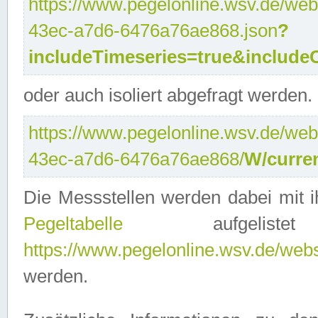
https://www.pegelonline.wsv.de/web
43ec-a7d6-6476a76ae868.json
?
includeTimeseries=true&include
oder auch isoliert abgefragt werden.
https://www.pegelonline.wsv.de/web
43ec-a7d6-6476a76ae868/
W/curre
Die Messstellen werden dabei mit ih
Pegeltabelle
aufgelist
https://www.pegelonline.wsv.de/webse
werden.