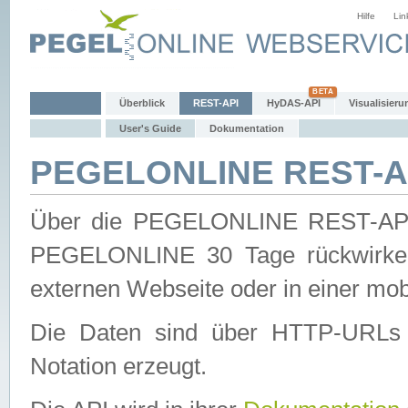
Hilfe
Lin
Überblick
REST-API
HyDAS-API
Visualisieru
User's Guide
Dokumentation
PEGELONLINE REST-AP
Über die PEGELONLINE REST-API 
PEGELONLINE 30 Tage rückwirkend
externen Webseite oder in einer mob
Die Daten sind über HTTP-URLs 
Notation erzeugt.