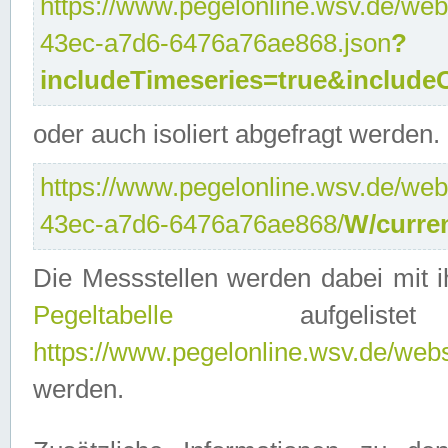
https://www.pegelonline.wsv.de/web
43ec-a7d6-6476a76ae868.json
?
includeTimeseries=true&include
oder auch isoliert abgefragt werden.
https://www.pegelonline.wsv.de/web
43ec-a7d6-6476a76ae868/
W/curre
Die Messstellen werden dabei mit ih
Pegeltabelle
aufgelist
https://www.pegelonline.wsv.de/webse
werden.