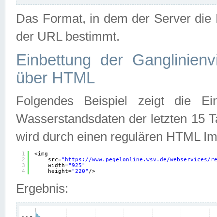
Das Format, in dem der Server die D
der URL bestimmt.
Einbettung der Ganglinienv
über HTML
Folgendes Beispiel zeigt die Ein
Wasserstandsdaten der letzten 15 T
wird durch einen regulären HTML Im
1
<img
2
src=
"
https://www.pegelonline.wsv.de/webservices/r
3
width=
"925"
4
height=
"220"
/>
Ergebnis: