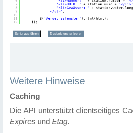
6
'<li>Nummer: '
+ station.number + 
'<
7
'<li>UUID: '
+ station.uuid + 
'</li>
8
'<li>Gewässer: '
+ station.water.lon
9
'</ul>'
;
10
11
$(
'#ergebnisfenster'
).html(html);
12
});
Script ausführen
Ergebnisfenster leeren
Weitere Hinweise
Caching
Die API unterstützt clientseitiges
Expires
und
Etag
.