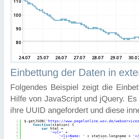
Einbettung der Daten in ext
Folgendes Beispiel zeigt die Einbe
Hilfe von JavaScript und jQuery. E
ihre UUID angefordert und diese inn
1
$.getJSON(
'
https://www.pegelonline.wsv.de/webservice
2
function
(station) {
3
var
html =
4
'<ul>'
+
5
'<li>Name: '
+ station.longname + 
'<