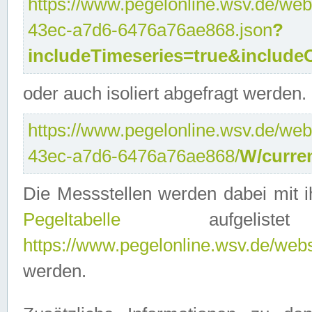
https://www.pegelonline.wsv.de/web
43ec-a7d6-6476a76ae868.json
?
includeTimeseries=true&include
oder auch isoliert abgefragt werden.
https://www.pegelonline.wsv.de/web
43ec-a7d6-6476a76ae868/
W/curre
Die Messstellen werden dabei mit ih
Pegeltabelle
aufgelist
https://www.pegelonline.wsv.de/webse
werden.