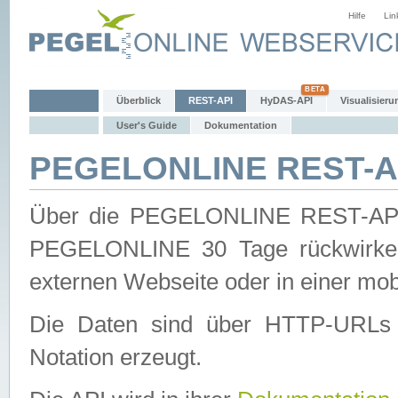
Hilfe
Lin
Überblick
REST-API
HyDAS-API
Visualisieru
User's Guide
Dokumentation
PEGELONLINE REST-AP
Über die PEGELONLINE REST-API 
PEGELONLINE 30 Tage rückwirkend
externen Webseite oder in einer mob
Die Daten sind über HTTP-URLs 
Notation erzeugt.