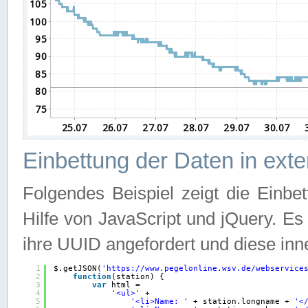
Einbettung der Daten in ext
Folgendes Beispiel zeigt die Einbe
Hilfe von JavaScript und jQuery. E
ihre UUID angefordert und diese inn
1
$.getJSON(
'
https://www.pegelonline.wsv.de/webservice
2
function
(station) {
3
var
html =
4
'<ul>'
+
5
'<li>Name: '
+ station.longname + 
'<