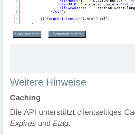
6
'<li>Nummer: '
+ station.number + 
'<
7
'<li>UUID: '
+ station.uuid + 
'</li>
8
'<li>Gewässer: '
+ station.water.lon
9
'</ul>'
;
10
11
$(
'#ergebnisfenster'
).html(html);
12
});
Script ausführen
Ergebnisfenster leeren
Weitere Hinweise
Caching
Die API unterstützt clientseitiges
Expires
und
Etag
.