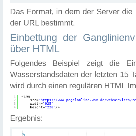
Das Format, in dem der Server die D
der URL bestimmt.
Einbettung der Ganglinienv
über HTML
Folgendes Beispiel zeigt die Ein
Wasserstandsdaten der letzten 15 T
wird durch einen regulären HTML Im
1
<img
2
src=
"
https://www.pegelonline.wsv.de/webservices/r
3
width=
"925"
4
height=
"220"
/>
Ergebnis: