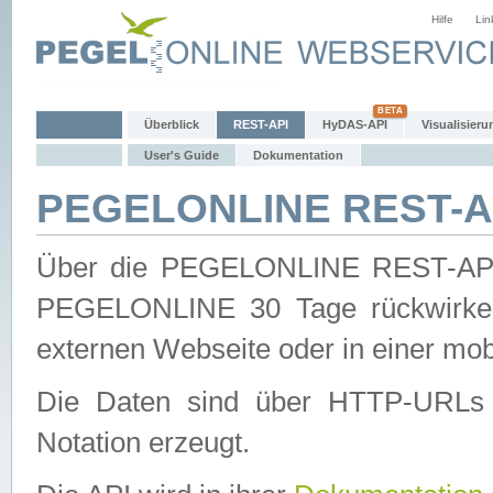
Hilfe
Lin
Überblick
REST-API
HyDAS-API
Visualisieru
User's Guide
Dokumentation
PEGELONLINE REST-AP
Über die PEGELONLINE REST-API 
PEGELONLINE 30 Tage rückwirkend
externen Webseite oder in einer mob
Die Daten sind über HTTP-URLs 
Notation erzeugt.