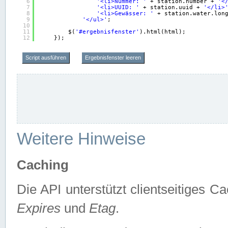
6
'<li>Nummer: '
+ station.number + 
'<
7
'<li>UUID: '
+ station.uuid + 
'</li>
8
'<li>Gewässer: '
+ station.water.lon
9
'</ul>'
;
10
11
$(
'#ergebnisfenster'
).html(html);
12
});
Script ausführen
Ergebnisfenster leeren
Weitere Hinweise
Caching
Die API unterstützt clientseitiges
Expires
und
Etag
.