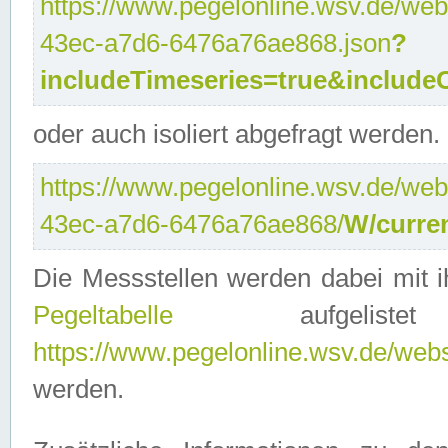
https://www.pegelonline.wsv.de/web
43ec-a7d6-6476a76ae868.json
?
includeTimeseries=true&include
oder auch isoliert abgefragt werden.
https://www.pegelonline.wsv.de/web
43ec-a7d6-6476a76ae868/
W/curre
Die Messstellen werden dabei mit ih
Pegeltabelle
aufgelist
https://www.pegelonline.wsv.de/webse
werden.