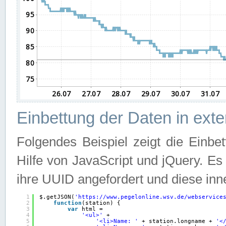
Einbettung der Daten in ext
Folgendes Beispiel zeigt die Einbe
Hilfe von JavaScript und jQuery. E
ihre UUID angefordert und diese inn
1
$.getJSON(
'
https://www.pegelonline.wsv.de/webservice
2
function
(station) {
3
var
html =
4
'<ul>'
+
5
'<li>Name: '
+ station.longname + 
'<