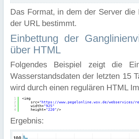
Das Format, in dem der Server die D
der URL bestimmt.
Einbettung der Ganglinienv
über HTML
Folgendes Beispiel zeigt die Ein
Wasserstandsdaten der letzten 15 T
wird durch einen regulären HTML Im
1
<img
2
src=
"
https://www.pegelonline.wsv.de/webservices/r
3
width=
"925"
4
height=
"220"
/>
Ergebnis: