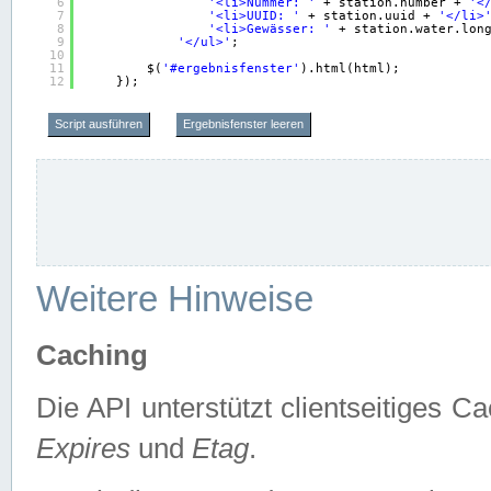
6
'<li>Nummer: '
+ station.number + 
'<
7
'<li>UUID: '
+ station.uuid + 
'</li>
8
'<li>Gewässer: '
+ station.water.lon
9
'</ul>'
;
10
11
$(
'#ergebnisfenster'
).html(html);
12
});
Script ausführen
Ergebnisfenster leeren
Weitere Hinweise
Caching
Die API unterstützt clientseitiges
Expires
und
Etag
.