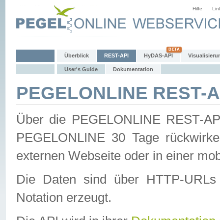
Hilfe
Lin
Überblick
REST-API
HyDAS-API
Visualisieru
User's Guide
Dokumentation
PEGELONLINE REST-AP
Über die PEGELONLINE REST-API 
PEGELONLINE 30 Tage rückwirkend
externen Webseite oder in einer mob
Die Daten sind über HTTP-URLs 
Notation erzeugt.