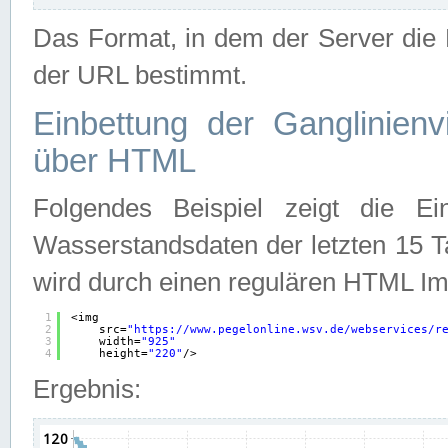
Das Format, in dem der Server die D
der URL bestimmt.
Einbettung der Ganglinienv
über HTML
Folgendes Beispiel zeigt die Ein
Wasserstandsdaten der letzten 15 T
wird durch einen regulären HTML Im
1
<img
2
src=
"
https://www.pegelonline.wsv.de/webservices/r
3
width=
"925"
4
height=
"220"
/>
Ergebnis: