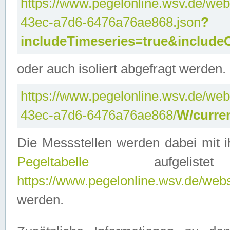
https://www.pegelonline.wsv.de/web
43ec-a7d6-6476a76ae868.json
?
includeTimeseries=true&include
oder auch isoliert abgefragt werden.
https://www.pegelonline.wsv.de/web
43ec-a7d6-6476a76ae868/
W/curre
Die Messstellen werden dabei mit ih
Pegeltabelle
aufgelist
https://www.pegelonline.wsv.de/webse
werden.