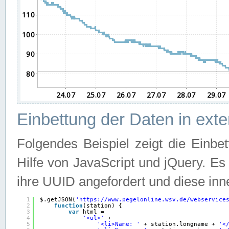
Einbettung der Daten in ext
Folgendes Beispiel zeigt die Einbe
Hilfe von JavaScript und jQuery. E
ihre UUID angefordert und diese inn
1
$.getJSON(
'
https://www.pegelonline.wsv.de/webservice
2
function
(station) {
3
var
html =
4
'<ul>'
+
5
'<li>Name: '
+ station.longname + 
'<