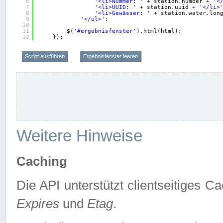
6
'<li>Nummer: '
+ station.number + 
'<
7
'<li>UUID: '
+ station.uuid + 
'</li>
8
'<li>Gewässer: '
+ station.water.lon
9
'</ul>'
;
10
11
$(
'#ergebnisfenster'
).html(html);
12
});
Script ausführen
Ergebnisfenster leeren
Weitere Hinweise
Caching
Die API unterstützt clientseitiges
Expires
und
Etag
.