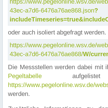
https://www.pegelonline.wsv.de/web
43ec-a7d6-6476a76ae868.json
?
includeTimeseries=true&include
oder auch isoliert abgefragt werden.
https://www.pegelonline.wsv.de/web
43ec-a7d6-6476a76ae868/
W/curre
Die Messstellen werden dabei mit ih
Pegeltabelle
aufgelist
https://www.pegelonline.wsv.de/webse
werden.