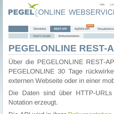
Hilfe
Lin
Überblick
REST-API
HyDAS-API
Visualisieru
User's Guide
Dokumentation
PEGELONLINE REST-AP
Über die PEGELONLINE REST-API 
PEGELONLINE 30 Tage rückwirkend
externen Webseite oder in einer mob
Die Daten sind über HTTP-URLs 
Notation erzeugt.