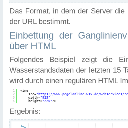
Das Format, in dem der Server die D
der URL bestimmt.
Einbettung der Ganglinienv
über HTML
Folgendes Beispiel zeigt die Ein
Wasserstandsdaten der letzten 15 T
wird durch einen regulären HTML Im
1
<img
2
src=
"
https://www.pegelonline.wsv.de/webservices/r
3
width=
"925"
4
height=
"220"
/>
Ergebnis: