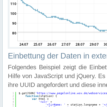
Einbettung der Daten in ext
Folgendes Beispiel zeigt die Einbe
Hilfe von JavaScript und jQuery. E
ihre UUID angefordert und diese inn
1
$.getJSON(
'
https://www.pegelonline.wsv.de/webservice
2
function
(station) {
3
var
html =
4
'<ul>'
+
5
'<li>Name: '
+ station.longname + 
'<