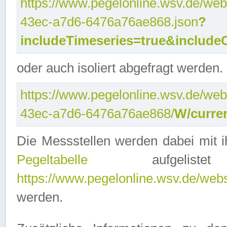
https://www.pegelonline.wsv.de/web
43ec-a7d6-6476a76ae868.json
?
includeTimeseries=true&include
oder auch isoliert abgefragt werden.
https://www.pegelonline.wsv.de/web
43ec-a7d6-6476a76ae868/
W/curre
Die Messstellen werden dabei mit ih
Pegeltabelle
aufgelist
https://www.pegelonline.wsv.de/webse
werden.