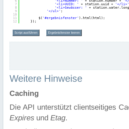
6
'<li>Nummer: '
+ station.number + 
'<
7
'<li>UUID: '
+ station.uuid + 
'</li>
8
'<li>Gewässer: '
+ station.water.lon
9
'</ul>'
;
10
11
$(
'#ergebnisfenster'
).html(html);
12
});
Script ausführen
Ergebnisfenster leeren
Weitere Hinweise
Caching
Die API unterstützt clientseitiges
Expires
und
Etag
.