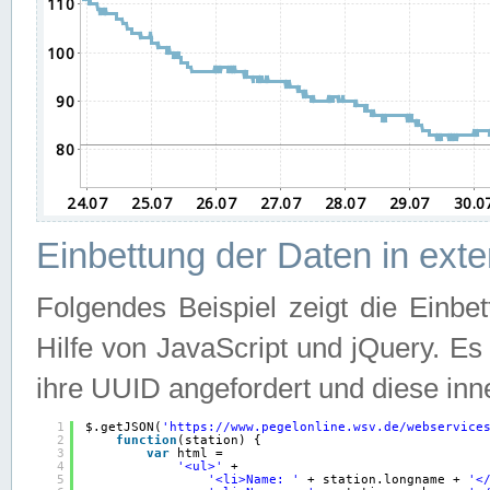
Einbettung der Daten in ext
Folgendes Beispiel zeigt die Einbe
Hilfe von JavaScript und jQuery. E
ihre UUID angefordert und diese inn
1
$.getJSON(
'
https://www.pegelonline.wsv.de/webservice
2
function
(station) {
3
var
html =
4
'<ul>'
+
5
'<li>Name: '
+ station.longname + 
'<