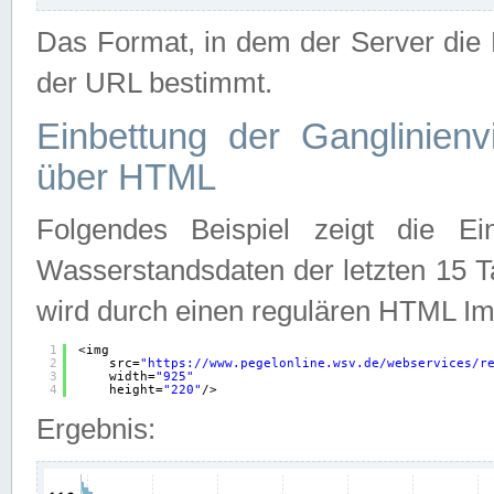
Das Format, in dem der Server die D
der URL bestimmt.
Einbettung der Ganglinienv
über HTML
Folgendes Beispiel zeigt die Ein
Wasserstandsdaten der letzten 15 T
wird durch einen regulären HTML Im
1
<img
2
src=
"
https://www.pegelonline.wsv.de/webservices/r
3
width=
"925"
4
height=
"220"
/>
Ergebnis: