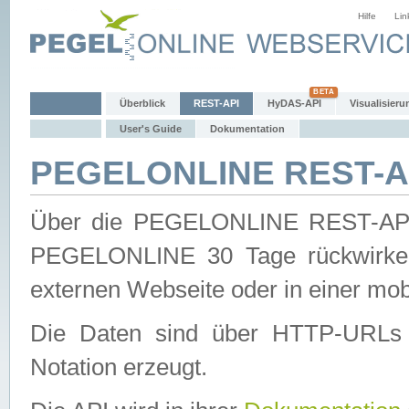
Hilfe
Lin
Überblick
REST-API
HyDAS-API
Visualisieru
User's Guide
Dokumentation
PEGELONLINE REST-AP
Über die PEGELONLINE REST-API 
PEGELONLINE 30 Tage rückwirkend
externen Webseite oder in einer mob
Die Daten sind über HTTP-URLs 
Notation erzeugt.