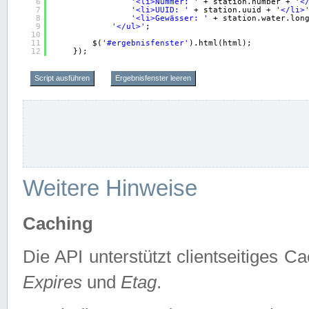
6
'<li>Nummer: '
+ station.number + 
'<
7
'<li>UUID: '
+ station.uuid + 
'</li>
8
'<li>Gewässer: '
+ station.water.lon
9
'</ul>'
;
10
11
$(
'#ergebnisfenster'
).html(html);
12
});
Script ausführen
Ergebnisfenster leeren
Weitere Hinweise
Caching
Die API unterstützt clientseitiges
Expires
und
Etag
.