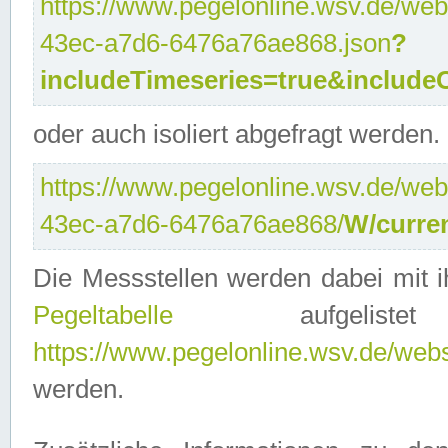
https://www.pegelonline.wsv.de/web
43ec-a7d6-6476a76ae868.json
?
includeTimeseries=true&include
oder auch isoliert abgefragt werden.
https://www.pegelonline.wsv.de/web
43ec-a7d6-6476a76ae868/
W/curre
Die Messstellen werden dabei mit ih
Pegeltabelle
aufgelist
https://www.pegelonline.wsv.de/webse
werden.