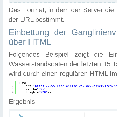
Das Format, in dem der Server die D
der URL bestimmt.
Einbettung der Ganglinienv
über HTML
Folgendes Beispiel zeigt die Ein
Wasserstandsdaten der letzten 15 T
wird durch einen regulären HTML Im
1
<img
2
src=
"
https://www.pegelonline.wsv.de/webservices/r
3
width=
"925"
4
height=
"220"
/>
Ergebnis: