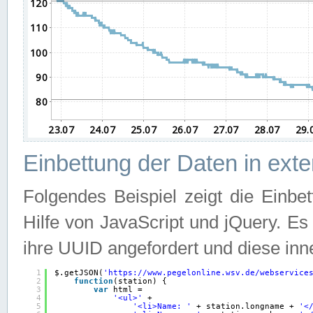
Einbettung der Daten in ext
Folgendes Beispiel zeigt die Einbe
Hilfe von JavaScript und jQuery. E
ihre UUID angefordert und diese inn
1
$.getJSON(
'
https://www.pegelonline.wsv.de/webservice
2
function
(station) {
3
var
html =
4
'<ul>'
+
5
'<li>Name: '
+ station.longname + 
'<