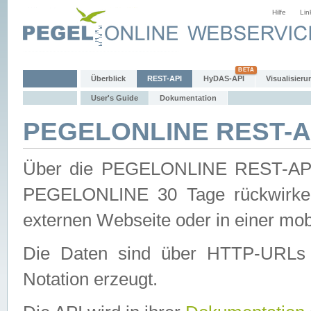
Hilfe
Lin
Überblick
REST-API
HyDAS-API
Visualisieru
User's Guide
Dokumentation
PEGELONLINE REST-AP
Über die PEGELONLINE REST-API 
PEGELONLINE 30 Tage rückwirkend
externen Webseite oder in einer mob
Die Daten sind über HTTP-URLs 
Notation erzeugt.