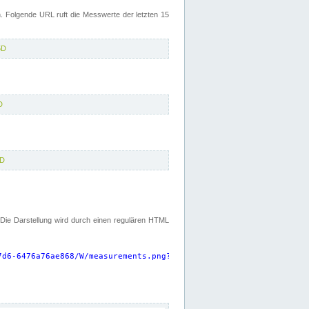
 Folgende URL ruft die Messwerte der letzten 15
5D
D
5D
. Die Darstellung wird durch einen regulären HTML
7d6-6476a76ae868/W/measurements.png?start=P15D&width=925&height=