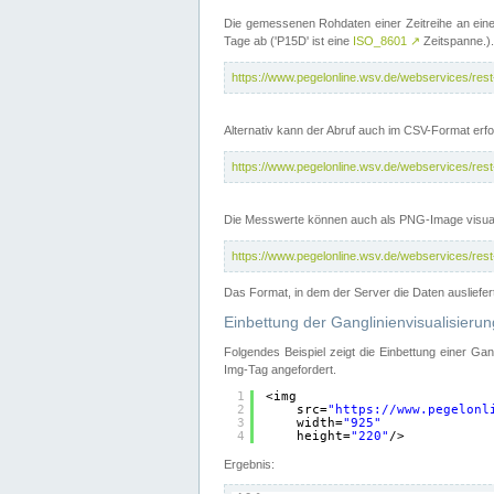
Die gemessenen Rohdaten einer Zeitreihe an ein
Tage ab ('P15D' ist eine
ISO_8601
↗
Zeitspanne.).
https://www.pegelonline.wsv.de/webservices/re
Alternativ kann der Abruf auch im CSV-Format er
https://www.pegelonline.wsv.de/webservices/re
Die Messwerte können auch als PNG-Image visual
https://www.pegelonline.wsv.de/webservices/re
Das Format, in dem der Server die Daten ausliefer
Einbettung der Ganglinienvisualisier
Folgendes Beispiel zeigt die Einbettung einer Ga
Img-Tag angefordert.
1
<img
2
src=
"
https://www.pegelonl
3
width=
"925"
4
height=
"220"
/>
Ergebnis: