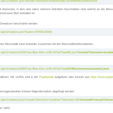
t-api/v2/stations.json?includeTimeseries=true&includeCurrentMeasurement=true
nt
timeseries
, in dem eine odere mehrere Zeitreihen beschrieben sind, welche an der Messs
 gemessene Wert enthalten ist.
te Gewässer beschränkt werden.
t-api/v2/stations.json?waters=RHEIN,MAIN
nen Messstelle kann entweder zusammen mit den Messstelleninformationen..
t-api/v2/stations/593647aa-9fea-43ec-a7d6-6476a76ae868.json
?includeTimeseries=true&
t-api/v2/stations/593647aa-9fea-43ec-a7d6-6476a76ae868/
W/currentmeasurement.json
tifiziert. Die UUIDs sind in der
Pegeltabelle
aufgelistet oder können aus
https://www.pegelo
rhersagezeitreihen können folgendermaßen abgefragt werden:
t-api/v2/stations.json?includeTimeseries=true&hasTimeseries=WV&
includeForecastTimeser
ge" (WV).