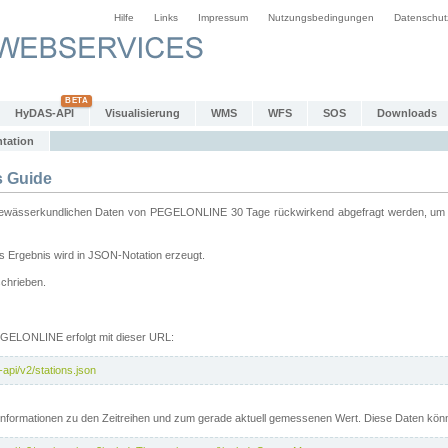
Hilfe
Links
Impressum
Nutzungsbedingungen
Datenschut
HyDAS-API
Visualisierung
WMS
WFS
SOS
Downloads
tation
 Guide
sserkundlichen Daten von PEGELONLINE 30 Tage rückwirkend abgefragt werden, um sie 
 Ergebnis wird in JSON-Notation erzeugt.
schrieben.
PEGELONLINE erfolgt mit dieser URL:
api/v2/stations.json
e Informationen zu den Zeitreihen und zum gerade aktuell gemessenen Wert. Diese Daten kö