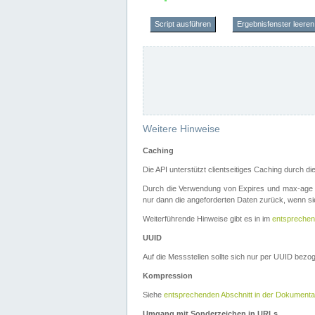
Script ausführen
Ergebnisfenster leeren
Weitere Hinweise
Caching
Die API unterstützt clientseitiges Caching durch 
Durch die Verwendung von Expires und max-age i
nur dann die angeforderten Daten zurück, wenn sie
Weiterführende Hinweise gibt es in im
entsprechen
UUID
Auf die Messstellen sollte sich nur per UUID bez
Kompression
Siehe
entsprechenden Abschnitt in der Dokumenta
Umgang mit Sonderzeichen in URLs