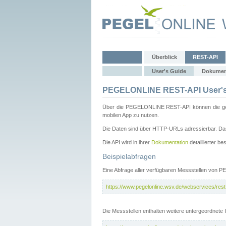
Überblick
REST-API
User's Guide
Dokumen
PEGELONLINE REST-API User's
Über die PEGELONLINE REST-API können die gewä
mobilen App zu nutzen.
Die Daten sind über HTTP-URLs adressierbar. Das
Die API wird in ihrer
Dokumentation
detaillierter be
Beispielabfragen
Eine Abfrage aller verfügbaren Messstellen von 
https://www.pegelonline.wsv.de/webservices/rest-
Die Messstellen enthalten weitere untergeordnet