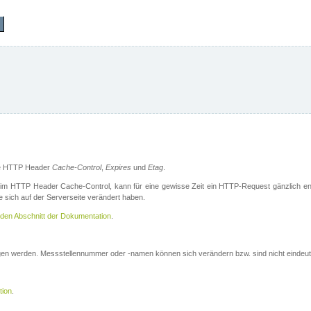
die HTTP Header
Cache-Control
,
Expires
und
Etag
.
m HTTP Header Cache-Control, kann für eine gewisse Zeit ein HTTP-Request gänzlich ent
 sich auf der Serverseite verändert haben.
den Abschnitt der Dokumentation
.
ogen werden. Messstellennummer oder -namen können sich verändern bzw. sind nicht eindeut
tion
.