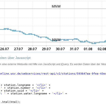
iten über Javascript
 in eine externe Webseite mit Hilfe von JavaScript und jQuery. Es werden Daten über der Me
online.wsv.de/webservices/rest-api/v2/stations/593647aa-9fea-43e
+ station.longname + 
'</li>'
+
 '
+ station.number + 
'</li>'
+
+ station.uuid + 
'</li>'
+
r: '
+ station.water.longname + 
'</li>'
+
).html(html);