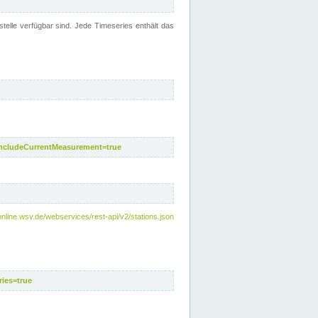
telle verfügbar sind. Jede Timeseries enthält das
includeCurrentMeasurement=true
nline.wsv.de/webservices/rest-api/v2/stations.json
ies=true