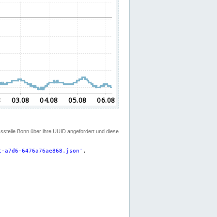
ssstelle Bonn über ihre UUID angefordert und diese
c-a7d6-6476a76ae868.json
'
,