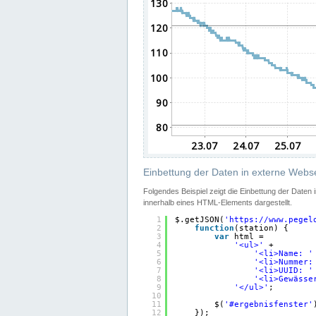
Einbettung der Daten in externe Webse
Folgendes Beispiel zeigt die Einbettung der Daten
innerhalb eines HTML-Elements dargestellt.
1
$.getJSON(
'
https://www.pegel
2
function
(station) {
3
var
html =
4
'<ul>'
+
5
'<li>Name: '
6
'<li>Nummer:
7
'<li>UUID: '
8
'<li>Gewässe
9
'</ul>'
;
10
11
$(
'#ergebnisfenster'
12
});