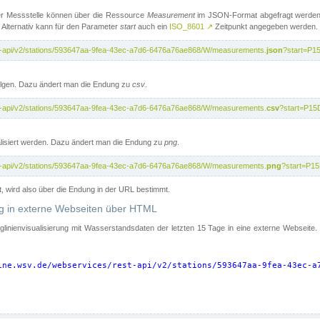
er Messstelle können über die Ressource
Measurement
im JSON-Format abgefragt werden.
 Alternativ kann für den Parameter
start
auch ein
ISO_8601
↗
Zeitpunkt angegeben werden.
st-api/v2/stations/593647aa-9fea-43ec-a7d6-6476a76ae868/W/measurements.
json
?start=P1
folgen. Dazu ändert man die Endung zu
csv
.
st-api/v2/stations/593647aa-9fea-43ec-a7d6-6476a76ae868/W/measurements.
csv
?start=P15
isiert werden. Dazu ändert man die Endung zu
png
.
st-api/v2/stations/593647aa-9fea-43ec-a7d6-6476a76ae868/W/measurements.
png
?start=P1
t, wird also über die Endung in der URL bestimmt.
ung in externe Webseiten über HTML
nglinienvisualisierung mit Wasserstandsdaten der letzten 15 Tage in eine externe Webseite
ine.wsv.de/webservices/rest-api/v2/stations/593647aa-9fea-43ec-a