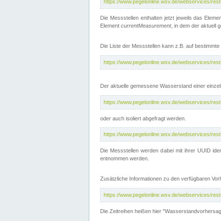
https://www.pegelonline.wsv.de/webservices/res
Die Messstellen enthalten jetzt jeweils das Eleme
Element
currentMeasurement
, in dem der aktuell
Die Liste der Messstellen kann z.B. auf bestimm
https://www.pegelonline.wsv.de/webservices/res
Der aktuelle gemessene Wasserstand einer einzel
https://www.pegelonline.wsv.de/webservices/res
oder auch isoliert abgefragt werden.
https://www.pegelonline.wsv.de/webservices/res
Die Messstellen werden dabei mit ihrer UUID iden
entnommen werden.
Zusätzliche Informationen zu den verfügbaren Vo
https://www.pegelonline.wsv.de/webservices/res
Die Zeitreihen heißen hier "Wasserstandvorhersa