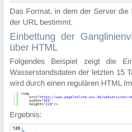
Das Format, in dem der Server die D
der URL bestimmt.
Einbettung der Ganglinienv
über HTML
Folgendes Beispiel zeigt die Ein
Wasserstandsdaten der letzten 15 T
wird durch einen regulären HTML Im
1
<img
2
src=
"
https://www.pegelonline.wsv.de/webservices/r
3
width=
"925"
4
height=
"220"
/>
Ergebnis: