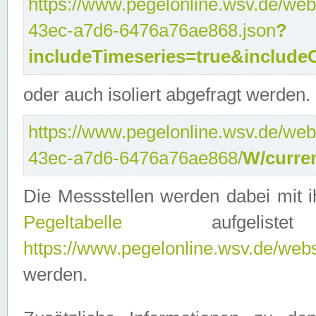
https://www.pegelonline.wsv.de/web
43ec-a7d6-6476a76ae868.json
?
includeTimeseries=true&include
oder auch isoliert abgefragt werden.
https://www.pegelonline.wsv.de/web
43ec-a7d6-6476a76ae868/
W/curre
Die Messstellen werden dabei mit ih
Pegeltabelle
aufgelist
https://www.pegelonline.wsv.de/webse
werden.