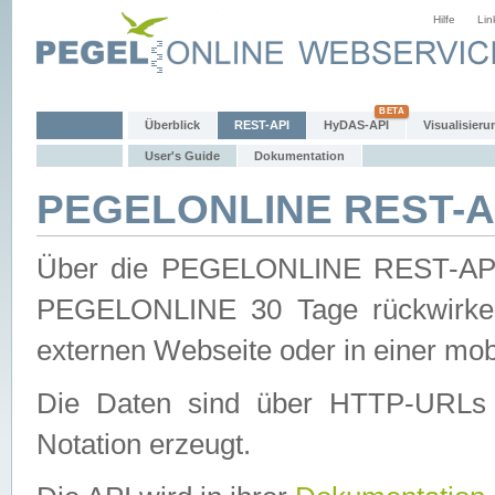
Hilfe
Lin
Überblick
REST-API
HyDAS-API
Visualisieru
User's Guide
Dokumentation
PEGELONLINE REST-AP
Über die PEGELONLINE REST-API 
PEGELONLINE 30 Tage rückwirkend
externen Webseite oder in einer mob
Die Daten sind über HTTP-URLs 
Notation erzeugt.