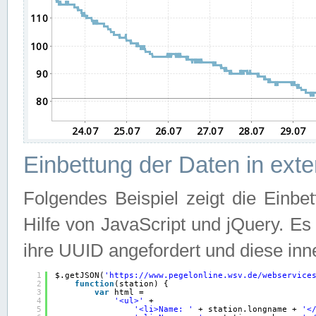
Einbettung der Daten in ext
Folgendes Beispiel zeigt die Einbe
Hilfe von JavaScript und jQuery. E
ihre UUID angefordert und diese inn
1
$.getJSON(
'
https://www.pegelonline.wsv.de/webservice
2
function
(station) {
3
var
html =
4
'<ul>'
+
5
'<li>Name: '
+ station.longname + 
'<