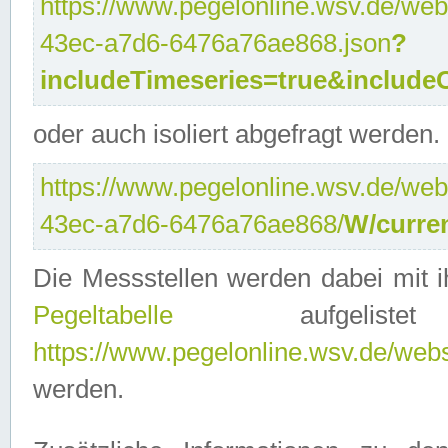
https://www.pegelonline.wsv.de/web
43ec-a7d6-6476a76ae868.json
?
includeTimeseries=true&include
oder auch isoliert abgefragt werden.
https://www.pegelonline.wsv.de/web
43ec-a7d6-6476a76ae868/
W/curre
Die Messstellen werden dabei mit ih
Pegeltabelle
aufgelist
https://www.pegelonline.wsv.de/webse
werden.