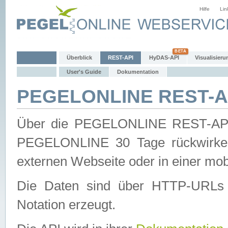
Hilfe
Lin
Überblick
REST-API
HyDAS-API
Visualisieru
User's Guide
Dokumentation
PEGELONLINE REST-AP
Über die PEGELONLINE REST-API 
PEGELONLINE 30 Tage rückwirkend
externen Webseite oder in einer mob
Die Daten sind über HTTP-URLs 
Notation erzeugt.