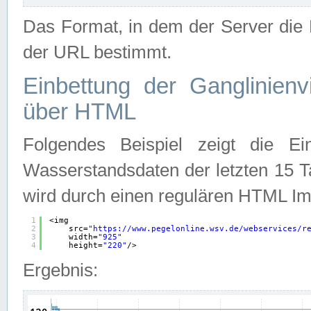
Das Format, in dem der Server die D
der URL bestimmt.
Einbettung der Ganglinienv
über HTML
Folgendes Beispiel zeigt die Ein
Wasserstandsdaten der letzten 15 T
wird durch einen regulären HTML Im
1
<img
2
src=
"
https://www.pegelonline.wsv.de/webservices/r
3
width=
"925"
4
height=
"220"
/>
Ergebnis: