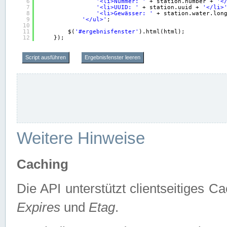
6
'<li>Nummer: '
+ station.number + 
'<
7
'<li>UUID: '
+ station.uuid + 
'</li>
8
'<li>Gewässer: '
+ station.water.lon
9
'</ul>'
;
10
11
$(
'#ergebnisfenster'
).html(html);
12
});
Script ausführen
Ergebnisfenster leeren
Weitere Hinweise
Caching
Die API unterstützt clientseitiges
Expires
und
Etag
.