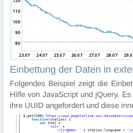
Einbettung der Daten in ext
Folgendes Beispiel zeigt die Einbe
Hilfe von JavaScript und jQuery. E
ihre UUID angefordert und diese inn
1
$.getJSON(
'
https://www.pegelonline.wsv.de/webservice
2
function
(station) {
3
var
html =
4
'<ul>'
+
5
'<li>Name: '
+ station.longname + 
'<