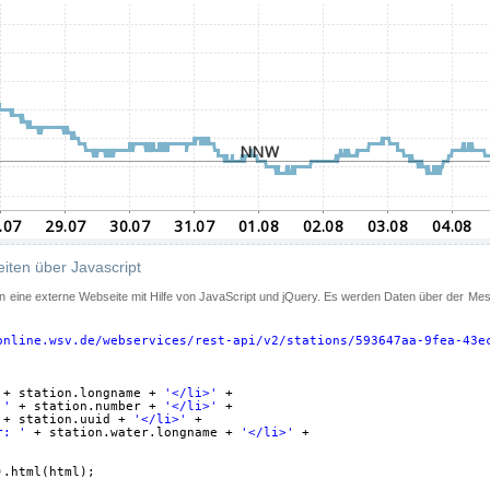
iten über Javascript
 in eine externe Webseite mit Hilfe von JavaScript und jQuery. Es werden Daten über der Me
online.wsv.de/webservices/rest-api/v2/stations/593647aa-9fea-43e
+ station.longname + 
'</li>'
+
 '
+ station.number + 
'</li>'
+
+ station.uuid + 
'</li>'
+
r: '
+ station.water.longname + 
'</li>'
+
).html(html);