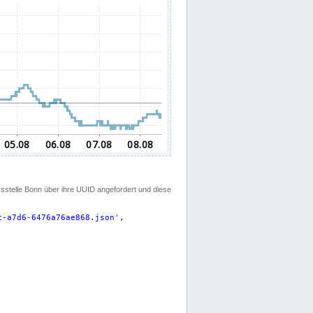
ssstelle Bonn über ihre UUID angefordert und diese
c-a7d6-6476a76ae868.json
'
,