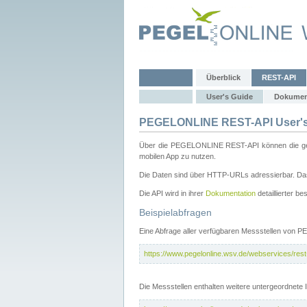
Überblick
REST-API
User's Guide
Dokumen
PEGELONLINE REST-API User's
Über die PEGELONLINE REST-API können die gewä
mobilen App zu nutzen.
Die Daten sind über HTTP-URLs adressierbar. Das
Die API wird in ihrer
Dokumentation
detaillierter be
Beispielabfragen
Eine Abfrage aller verfügbaren Messstellen von 
https://www.pegelonline.wsv.de/webservices/rest-
Die Messstellen enthalten weitere untergeordnet