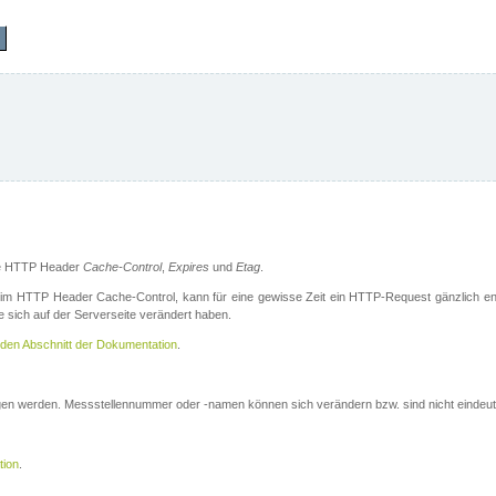
die HTTP Header
Cache-Control
,
Expires
und
Etag
.
m HTTP Header Cache-Control, kann für eine gewisse Zeit ein HTTP-Request gänzlich ent
 sich auf der Serverseite verändert haben.
den Abschnitt der Dokumentation
.
ogen werden. Messstellennummer oder -namen können sich verändern bzw. sind nicht eindeut
tion
.