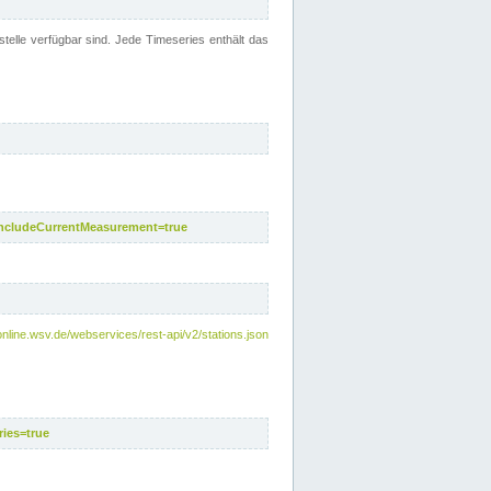
telle verfügbar sind. Jede Timeseries enthält das
includeCurrentMeasurement=true
nline.wsv.de/webservices/rest-api/v2/stations.json
ies=true