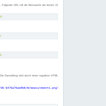
 Folgende URL ruft die Messwerte der letzten 15
5D
D
5D
. Die Darstellung wird durch einen regulären HTML
7d6-6476a76ae868/W/measurements.png?start=P15D&width=925&height=