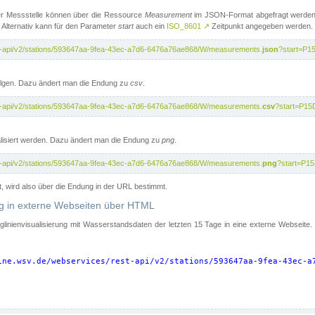
er Messstelle können über die Ressource
Measurement
im JSON-Format abgefragt werden.
 Alternativ kann für den Parameter
start
auch ein
ISO_8601
↗
Zeitpunkt angegeben werden.
st-api/v2/stations/593647aa-9fea-43ec-a7d6-6476a76ae868/W/measurements.
json
?start=P1
folgen. Dazu ändert man die Endung zu
csv
.
st-api/v2/stations/593647aa-9fea-43ec-a7d6-6476a76ae868/W/measurements.
csv
?start=P15
isiert werden. Dazu ändert man die Endung zu
png
.
st-api/v2/stations/593647aa-9fea-43ec-a7d6-6476a76ae868/W/measurements.
png
?start=P1
t, wird also über die Endung in der URL bestimmt.
ung in externe Webseiten über HTML
nglinienvisualisierung mit Wasserstandsdaten der letzten 15 Tage in eine externe Webseite
ine.wsv.de/webservices/rest-api/v2/stations/593647aa-9fea-43ec-a