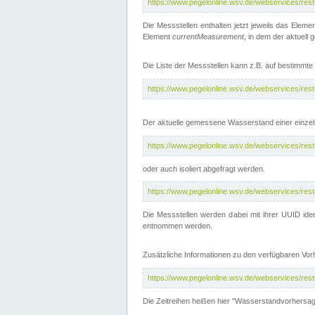
https://www.pegelonline.wsv.de/webservices/res
Die Messstellen enthalten jetzt jeweils das Eleme
Element
currentMeasurement
, in dem der aktuell
Die Liste der Messstellen kann z.B. auf bestimm
https://www.pegelonline.wsv.de/webservices/res
Der aktuelle gemessene Wasserstand einer einzel
https://www.pegelonline.wsv.de/webservices/res
oder auch isoliert abgefragt werden.
https://www.pegelonline.wsv.de/webservices/res
Die Messstellen werden dabei mit ihrer UUID iden
entnommen werden.
Zusätzliche Informationen zu den verfügbaren Vo
https://www.pegelonline.wsv.de/webservices/res
Die Zeitreihen heißen hier "Wasserstandvorhersa