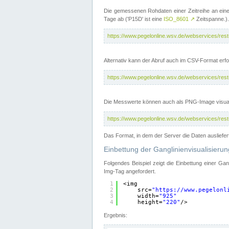
Die gemessenen Rohdaten einer Zeitreihe an ein
Tage ab ('P15D' ist eine
ISO_8601
↗
Zeitspanne.).
https://www.pegelonline.wsv.de/webservices/re
Alternativ kann der Abruf auch im CSV-Format er
https://www.pegelonline.wsv.de/webservices/re
Die Messwerte können auch als PNG-Image visual
https://www.pegelonline.wsv.de/webservices/re
Das Format, in dem der Server die Daten ausliefer
Einbettung der Ganglinienvisualisier
Folgendes Beispiel zeigt die Einbettung einer Ga
Img-Tag angefordert.
1
<img
2
src=
"
https://www.pegelonl
3
width=
"925"
4
height=
"220"
/>
Ergebnis: