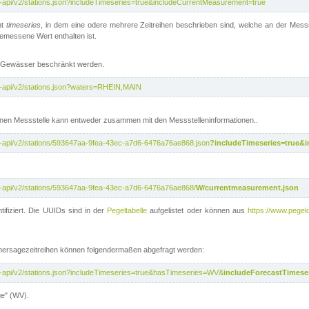
t-api/v2/stations.json?includeTimeseries=true&includeCurrentMeasurement=true
nt
timeseries
, in dem eine odere mehrere Zeitreihen beschrieben sind, welche an der Messs
 gemessene Wert enthalten ist.
te Gewässer beschränkt werden.
t-api/v2/stations.json?waters=RHEIN,MAIN
nen Messstelle kann entweder zusammen mit den Messstelleninformationen..
t-api/v2/stations/593647aa-9fea-43ec-a7d6-6476a76ae868.json
?includeTimeseries=true&
t-api/v2/stations/593647aa-9fea-43ec-a7d6-6476a76ae868/
W/currentmeasurement.json
tifiziert. Die UUIDs sind in der
Pegeltabelle
aufgelistet oder können aus
https://www.pegelo
rhersagezeitreihen können folgendermaßen abgefragt werden:
t-api/v2/stations.json?includeTimeseries=true&hasTimeseries=WV&
includeForecastTimeser
ge" (WV).