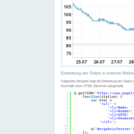
Einbettung der Daten in externe Webse
Folgendes Beispiel zeigt die Einbettung der Daten
innerhalb eines HTML-Elements dargestellt.
1
$.getJSON(
'
https://www.pegel
2
function
(station) {
3
var
html =
4
'<ul>'
+
5
'<li>Name: '
6
'<li>Nummer:
7
'<li>UUID: '
8
'<li>Gewässe
9
'</ul>'
;
10
11
$(
'#ergebnisfenster'
12
});