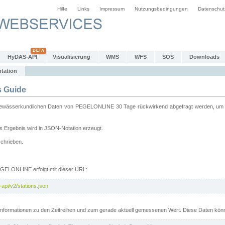
Hilfe
Links
Impressum
Nutzungsbedingungen
Datenschut
HyDAS-API
Visualisierung
WMS
WFS
SOS
Downloads
tation
 Guide
sserkundlichen Daten von PEGELONLINE 30 Tage rückwirkend abgefragt werden, um sie 
 Ergebnis wird in JSON-Notation erzeugt.
schrieben.
PEGELONLINE erfolgt mit dieser URL:
api/v2/stations.json
e Informationen zu den Zeitreihen und zum gerade aktuell gemessenen Wert. Diese Daten kö