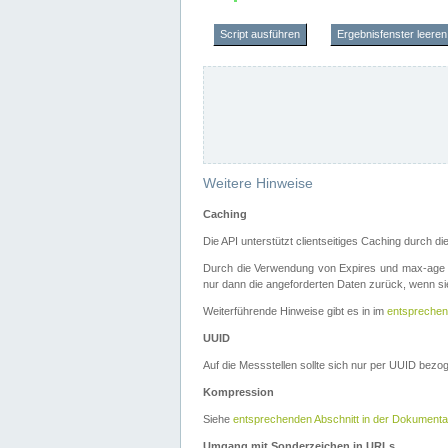
Script ausführen
Ergebnisfenster leeren
Weitere Hinweise
Caching
Die API unterstützt clientseitiges Caching durch 
Durch die Verwendung von Expires und max-age i
nur dann die angeforderten Daten zurück, wenn sie
Weiterführende Hinweise gibt es in im
entsprechen
UUID
Auf die Messstellen sollte sich nur per UUID bez
Kompression
Siehe
entsprechenden Abschnitt in der Dokumenta
Umgang mit Sonderzeichen in URLs