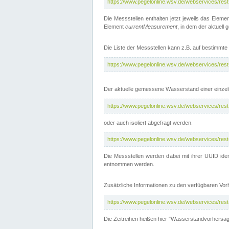
https://www.pegelonline.wsv.de/webservices/res
Die Messstellen enthalten jetzt jeweils das Eleme
Element
currentMeasurement
, in dem der aktuell
Die Liste der Messstellen kann z.B. auf bestimm
https://www.pegelonline.wsv.de/webservices/res
Der aktuelle gemessene Wasserstand einer einzel
https://www.pegelonline.wsv.de/webservices/res
oder auch isoliert abgefragt werden.
https://www.pegelonline.wsv.de/webservices/res
Die Messstellen werden dabei mit ihrer UUID iden
entnommen werden.
Zusätzliche Informationen zu den verfügbaren Vo
https://www.pegelonline.wsv.de/webservices/res
Die Zeitreihen heißen hier "Wasserstandvorhersa