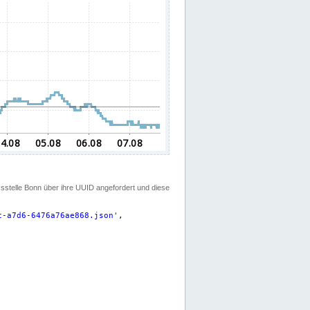
ssstelle Bonn über ihre UUID angefordert und diese
c-a7d6-6476a76ae868.json
'
,