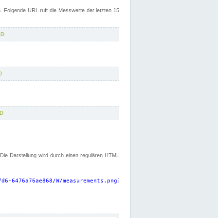
 Folgende URL ruft die Messwerte der letzten 15
5D
D
5D
. Die Darstellung wird durch einen regulären HTML
7d6-6476a76ae868/W/measurements.png?start=P15D&width=925&height=