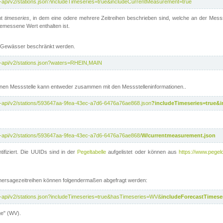
t-api/v2/stations.json?includeTimeseries=true&includeCurrentMeasurement=true
nt
timeseries
, in dem eine odere mehrere Zeitreihen beschrieben sind, welche an der Messs
 gemessene Wert enthalten ist.
te Gewässer beschränkt werden.
t-api/v2/stations.json?waters=RHEIN,MAIN
nen Messstelle kann entweder zusammen mit den Messstelleninformationen..
t-api/v2/stations/593647aa-9fea-43ec-a7d6-6476a76ae868.json
?includeTimeseries=true&
t-api/v2/stations/593647aa-9fea-43ec-a7d6-6476a76ae868/
W/currentmeasurement.json
tifiziert. Die UUIDs sind in der
Pegeltabelle
aufgelistet oder können aus
https://www.pegelo
rhersagezeitreihen können folgendermaßen abgefragt werden:
t-api/v2/stations.json?includeTimeseries=true&hasTimeseries=WV&
includeForecastTimeser
ge" (WV).