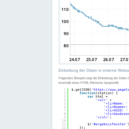
Einbettung der Daten in externe Webse
Folgendes Beispiel zeigt die Einbettung der Daten
innerhalb eines HTML-Elements dargestellt.
1
$.getJSON(
'
https://www.pegel
2
function
(station) {
3
var
html =
4
'<ul>'
+
5
'<li>Name: '
6
'<li>Nummer:
7
'<li>UUID: '
8
'<li>Gewässe
9
'</ul>'
;
10
11
$(
'#ergebnisfenster'
12
});