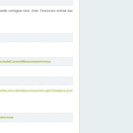
telle verfügbar sind. Jede Timeseries enthält das
includeCurrentMeasurement=true
nline.wsv.de/webservices/rest-api/v2/stations.json
ies=true