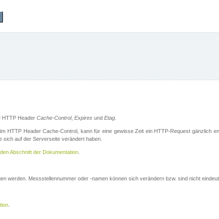
die HTTP Header
Cache-Control
,
Expires
und
Etag
.
m HTTP Header Cache-Control, kann für eine gewisse Zeit ein HTTP-Request gänzlich ent
 sich auf der Serverseite verändert haben.
den Abschnitt der Dokumentation
.
ogen werden. Messstellennummer oder -namen können sich verändern bzw. sind nicht eindeut
tion
.