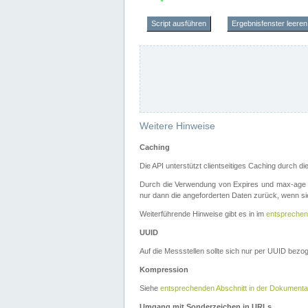
Script ausführen
Ergebnisfenster leeren
Weitere Hinweise
Caching
Die API unterstützt clientseitiges Caching durch 
Durch die Verwendung von Expires und max-age i
nur dann die angeforderten Daten zurück, wenn sie
Weiterführende Hinweise gibt es in im
entsprechen
UUID
Auf die Messstellen sollte sich nur per UUID bez
Kompression
Siehe
entsprechenden Abschnitt in der Dokumenta
Umgang mit Sonderzeichen in URLs