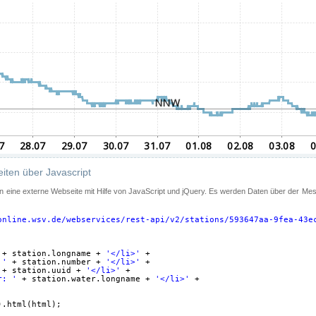
iten über Javascript
 in eine externe Webseite mit Hilfe von JavaScript und jQuery. Es werden Daten über der Me
online.wsv.de/webservices/rest-api/v2/stations/593647aa-9fea-43e
+ station.longname + 
'</li>'
+
 '
+ station.number + 
'</li>'
+
+ station.uuid + 
'</li>'
+
r: '
+ station.water.longname + 
'</li>'
+
).html(html);