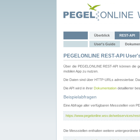
Überblick
REST-API
User's Guide
Dokumen
PEGELONLINE REST-API User's
Über die PEGELONLINE REST-API können die gewä
mobilen App zu nutzen.
Die Daten sind über HTTP-URLs adressierbar. Das
Die API wird in ihrer
Dokumentation
detaillierter be
Beispielabfragen
Eine Abfrage aller verfügbaren Messstellen von 
https://www.pegelonline.wsv.de/webservices/rest-
Die Messstellen enthalten weitere untergeordnet