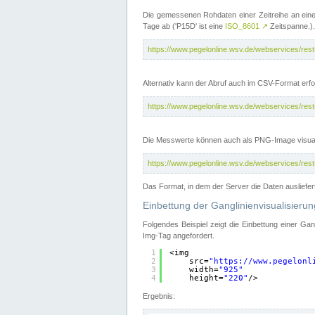
Die gemessenen Rohdaten einer Zeitreihe an ein
Tage ab ('P15D' ist eine
ISO_8601
↗
Zeitspanne.).
https://www.pegelonline.wsv.de/webservices/re
Alternativ kann der Abruf auch im CSV-Format er
https://www.pegelonline.wsv.de/webservices/re
Die Messwerte können auch als PNG-Image visual
https://www.pegelonline.wsv.de/webservices/re
Das Format, in dem der Server die Daten ausliefer
Einbettung der Ganglinienvisualisier
Folgendes Beispiel zeigt die Einbettung einer Ga
Img-Tag angefordert.
1
<img
2
src=
"
https://www.pegelonl
3
width=
"925"
4
height=
"220"
/>
Ergebnis: