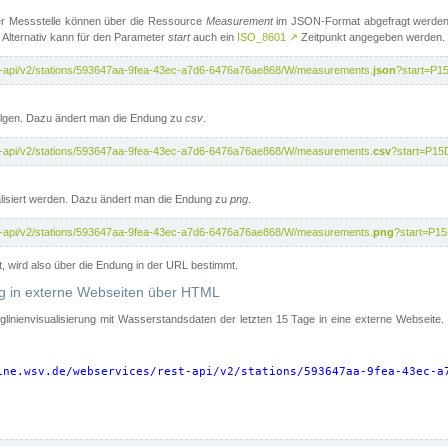
er Messstelle können über die Ressource
Measurement
im JSON-Format abgefragt werden.
 Alternativ kann für den Parameter
start
auch ein
ISO_8601
↗
Zeitpunkt angegeben werden.
st-api/v2/stations/593647aa-9fea-43ec-a7d6-6476a76ae868/W/measurements.
json
?start=P1
folgen. Dazu ändert man die Endung zu
csv
.
st-api/v2/stations/593647aa-9fea-43ec-a7d6-6476a76ae868/W/measurements.
csv
?start=P15
isiert werden. Dazu ändert man die Endung zu
png
.
st-api/v2/stations/593647aa-9fea-43ec-a7d6-6476a76ae868/W/measurements.
png
?start=P1
t, wird also über die Endung in der URL bestimmt.
ung in externe Webseiten über HTML
nglinienvisualisierung mit Wasserstandsdaten der letzten 15 Tage in eine externe Webseite
ine.wsv.de/webservices/rest-api/v2/stations/593647aa-9fea-43ec-a