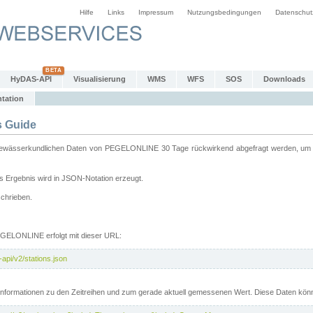
Hilfe
Links
Impressum
Nutzungsbedingungen
Datenschut
HyDAS-API
Visualisierung
WMS
WFS
SOS
Downloads
tation
 Guide
sserkundlichen Daten von PEGELONLINE 30 Tage rückwirkend abgefragt werden, um sie 
 Ergebnis wird in JSON-Notation erzeugt.
schrieben.
PEGELONLINE erfolgt mit dieser URL:
api/v2/stations.json
e Informationen zu den Zeitreihen und zum gerade aktuell gemessenen Wert. Diese Daten kö