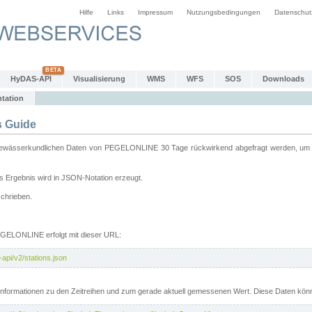
Hilfe
Links
Impressum
Nutzungsbedingungen
Datenschut
HyDAS-API
Visualisierung
WMS
WFS
SOS
Downloads
tation
 Guide
sserkundlichen Daten von PEGELONLINE 30 Tage rückwirkend abgefragt werden, um sie 
 Ergebnis wird in JSON-Notation erzeugt.
schrieben.
PEGELONLINE erfolgt mit dieser URL:
api/v2/stations.json
e Informationen zu den Zeitreihen und zum gerade aktuell gemessenen Wert. Diese Daten kö