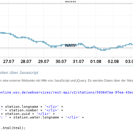
iten über Javascript
 in eine externe Webseite mit Hilfe von JavaScript und jQuery. Es werden Daten über der Me
online.wsv.de/webservices/rest-api/v2/stations/593647aa-9fea-43e
+ station.longname + 
'</li>'
+
 '
+ station.number + 
'</li>'
+
+ station.uuid + 
'</li>'
+
r: '
+ station.water.longname + 
'</li>'
+
).html(html);