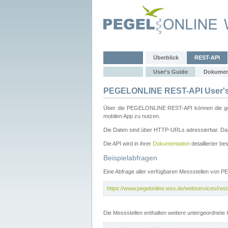
Überblick
REST-API
User's Guide
Dokumen
PEGELONLINE REST-API User's
Über die PEGELONLINE REST-API können die gewä
mobilen App zu nutzen.
Die Daten sind über HTTP-URLs adressierbar. Das
Die API wird in ihrer
Dokumentation
detaillierter be
Beispielabfragen
Eine Abfrage aller verfügbaren Messstellen von 
https://www.pegelonline.wsv.de/webservices/rest-
Die Messstellen enthalten weitere untergeordnet