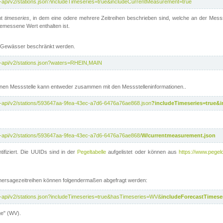
t-api/v2/stations.json?includeTimeseries=true&includeCurrentMeasurement=true
nt
timeseries
, in dem eine odere mehrere Zeitreihen beschrieben sind, welche an der Messs
 gemessene Wert enthalten ist.
te Gewässer beschränkt werden.
t-api/v2/stations.json?waters=RHEIN,MAIN
nen Messstelle kann entweder zusammen mit den Messstelleninformationen..
t-api/v2/stations/593647aa-9fea-43ec-a7d6-6476a76ae868.json
?includeTimeseries=true&
t-api/v2/stations/593647aa-9fea-43ec-a7d6-6476a76ae868/
W/currentmeasurement.json
tifiziert. Die UUIDs sind in der
Pegeltabelle
aufgelistet oder können aus
https://www.pegelo
rhersagezeitreihen können folgendermaßen abgefragt werden:
t-api/v2/stations.json?includeTimeseries=true&hasTimeseries=WV&
includeForecastTimeser
ge" (WV).