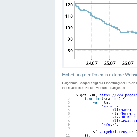
Einbettung der Daten in externe Webse
Folgendes Beispiel zeigt die Einbettung der Daten
innerhalb eines HTML-Elements dargestellt.
1
$.getJSON(
'
https://www.pegel
2
function
(station) {
3
var
html =
4
'<ul>'
+
5
'<li>Name: '
6
'<li>Nummer:
7
'<li>UUID: '
8
'<li>Gewässe
9
'</ul>'
;
10
11
$(
'#ergebnisfenster'
12
});