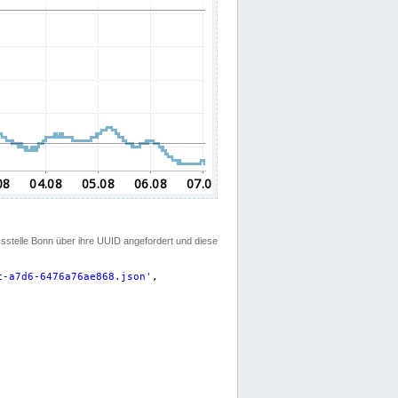
ssstelle Bonn über ihre UUID angefordert und diese
c-a7d6-6476a76ae868.json
'
,