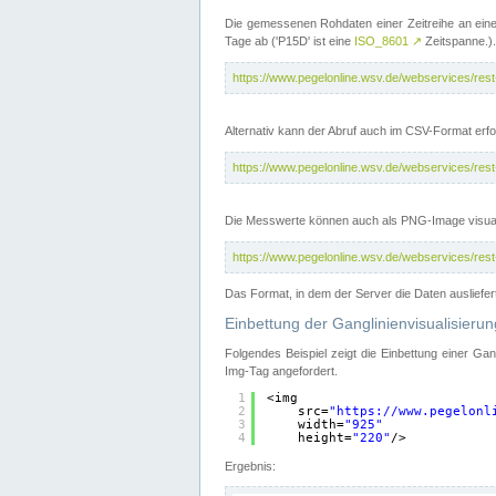
Die gemessenen Rohdaten einer Zeitreihe an ein
Tage ab ('P15D' ist eine
ISO_8601
↗
Zeitspanne.).
https://www.pegelonline.wsv.de/webservices/re
Alternativ kann der Abruf auch im CSV-Format er
https://www.pegelonline.wsv.de/webservices/re
Die Messwerte können auch als PNG-Image visual
https://www.pegelonline.wsv.de/webservices/re
Das Format, in dem der Server die Daten ausliefer
Einbettung der Ganglinienvisualisier
Folgendes Beispiel zeigt die Einbettung einer Ga
Img-Tag angefordert.
1
<img
2
src=
"
https://www.pegelonl
3
width=
"925"
4
height=
"220"
/>
Ergebnis: