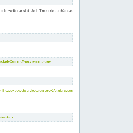
telle verfügbar sind. Jede Timeseries enthält das
includeCurrentMeasurement=true
nline.wsv.de/webservices/rest-api/v2/stations.json
ies=true