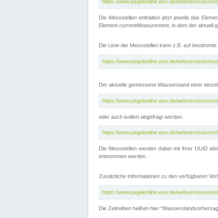
https://www.pegelonline.wsv.de/webservices/res
Die Messstellen enthalten jetzt jeweils das Eleme
Element
currentMeasurement
, in dem der aktuell
Die Liste der Messstellen kann z.B. auf bestimm
https://www.pegelonline.wsv.de/webservices/res
Der aktuelle gemessene Wasserstand einer einzel
https://www.pegelonline.wsv.de/webservices/res
oder auch isoliert abgefragt werden.
https://www.pegelonline.wsv.de/webservices/res
Die Messstellen werden dabei mit ihrer UUID iden
entnommen werden.
Zusätzliche Informationen zu den verfügbaren Vo
https://www.pegelonline.wsv.de/webservices/res
Die Zeitreihen heißen hier "Wasserstandvorhersa