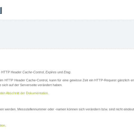
die HTTP Header
Cache-Control
,
Expires
und
Etag
.
m HTTP Header Cache-Control, kann für eine gewisse Zeit ein HTTP-Request gänzlich ent
 sich auf der Serverseite verändert haben.
den Abschnitt der Dokumentation
.
ogen werden. Messstellennummer oder -namen können sich verändern bzw. sind nicht eindeut
tion
.