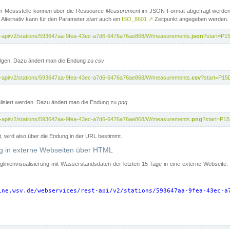
er Messstelle können über die Ressource
Measurement
im JSON-Format abgefragt werden.
 Alternativ kann für den Parameter
start
auch ein
ISO_8601
↗
Zeitpunkt angegeben werden.
st-api/v2/stations/593647aa-9fea-43ec-a7d6-6476a76ae868/W/measurements.
json
?start=P1
folgen. Dazu ändert man die Endung zu
csv
.
st-api/v2/stations/593647aa-9fea-43ec-a7d6-6476a76ae868/W/measurements.
csv
?start=P15
isiert werden. Dazu ändert man die Endung zu
png
.
st-api/v2/stations/593647aa-9fea-43ec-a7d6-6476a76ae868/W/measurements.
png
?start=P1
t, wird also über die Endung in der URL bestimmt.
ung in externe Webseiten über HTML
nglinienvisualisierung mit Wasserstandsdaten der letzten 15 Tage in eine externe Webseite
ine.wsv.de/webservices/rest-api/v2/stations/593647aa-9fea-43ec-a