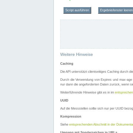
Script ausführen
Ergebnisfenster leeren
Weitere Hinweise
Caching
Die API unterstützt clientseitiges Caching durch 
Durch die Verwendung von Expires und max-age i
nur dann die angeforderten Daten zurück, wenn sie
Weiterführende Hinweise gibt es in im
entsprechen
UUID
Auf die Messstellen sollte sich nur per UUID bez
Kompression
Siehe
entsprechenden Abschnitt in der Dokumenta
Umgang mit Sonderzeichen in URLs