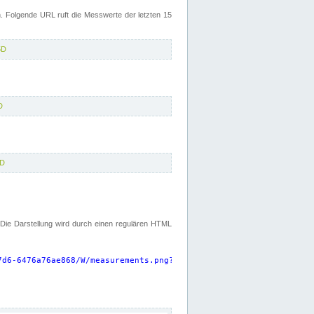
 Folgende URL ruft die Messwerte der letzten 15
5D
D
5D
. Die Darstellung wird durch einen regulären HTML
7d6-6476a76ae868/W/measurements.png?start=P15D&width=925&height=