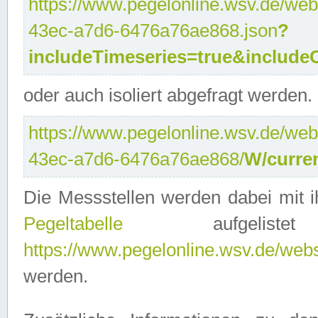
https://www.pegelonline.wsv.de/web
43ec-a7d6-6476a76ae868.json
?
includeTimeseries=true&include
oder auch isoliert abgefragt werden.
https://www.pegelonline.wsv.de/web
43ec-a7d6-6476a76ae868/
W/curre
Die Messstellen werden dabei mit ih
Pegeltabelle
aufgelist
https://www.pegelonline.wsv.de/webse
werden.