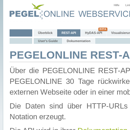
Hilfe
Lin
Überblick
REST-API
HyDAS-API
Visualisieru
User's Guide
Dokumentation
PEGELONLINE REST-AP
Über die PEGELONLINE REST-API 
PEGELONLINE 30 Tage rückwirkend
externen Webseite oder in einer mob
Die Daten sind über HTTP-URLs 
Notation erzeugt.