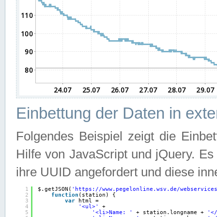
Einbettung der Daten in ext
Folgendes Beispiel zeigt die Einbe
Hilfe von JavaScript und jQuery. E
ihre UUID angefordert und diese inn
1
$.getJSON(
'
https://www.pegelonline.wsv.de/webservice
2
function
(station) {
3
var
html =
4
'<ul>'
+
5
'<li>Name: '
+ station.longname + 
'<