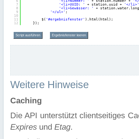
6
'<li>Nummer: '
+ station.number + 
'<
7
'<li>UUID: '
+ station.uuid + 
'</li>
8
'<li>Gewässer: '
+ station.water.lon
9
'</ul>'
;
10
11
$(
'#ergebnisfenster'
).html(html);
12
});
Script ausführen
Ergebnisfenster leeren
Weitere Hinweise
Caching
Die API unterstützt clientseitiges
Expires
und
Etag
.